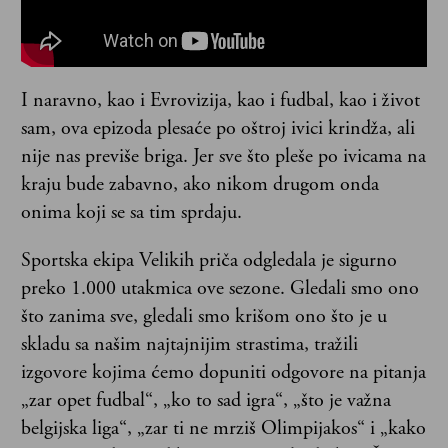
I naravno, kao i Evrovizija, kao i fudbal, kao i život
sam, ova epizoda plesaće po oštroj ivici krindža, ali
nije nas previše briga. Jer sve što pleše po ivicama na
kraju bude zabavno, ako nikom drugom onda
onima koji se sa tim sprdaju.
Sportska ekipa Velikih priča odgledala je sigurno
preko 1.000 utakmica ove sezone. Gledali smo ono
što zanima sve, gledali smo krišom ono što je u
skladu sa našim najtajnijim strastima, tražili
izgovore kojima ćemo dopuniti odgovore na pitanja
„zar opet fudbal“, „ko to sad igra“, „što je važna
belgijska liga“, „zar ti ne mrziš Olimpijakos“ i „kako