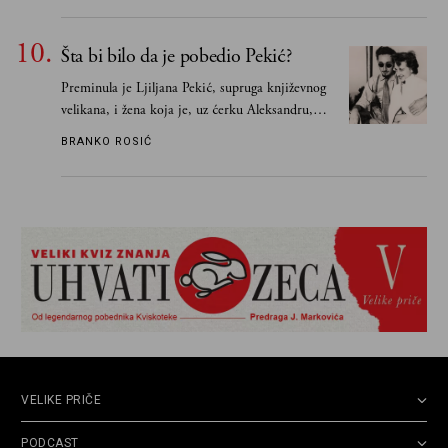
Šta bi bilo da je pobedio Pekić?
Preminula je Ljiljana Pekić, supruga književnog
velikana, i žena koja je, uz ćerku Aleksandru,
vodila računa o zaostavštini pisca. Ovu priču o
BRANKO ROSIĆ
njemu, njegovim političkim idejama i svim
propuštenim prilikama u Srbiji, ispričale su
upravo one koje su Borislava Pekića najbolje
poznavale
VELIKE PRIČE
PODCAST