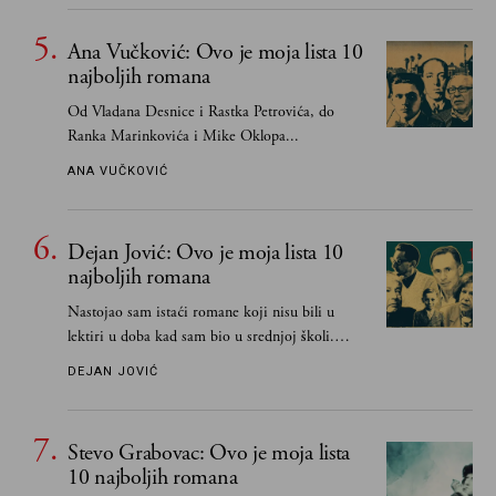
Ana Vučković: Ovo je moja lista 10
najboljih romana
Od Vladana Desnice i Rastka Petrovića, do
Ranka Marinkovića i Mike Oklopa...
ANA VUČKOVIĆ
Dejan Jović: Ovo je moja lista 10
najboljih romana
Nastojao sam istaći romane koji nisu bili u
lektiri u doba kad sam bio u srednjoj školi.
Smatrao sam da su "klasici" već dovoljno
DEJAN JOVIĆ
pohvaljeni i istaknuti, pa sam se ograničio na
one romane koje sam čitao ne zato što je to bilo
obavezno, nego po vlastitom izboru
Stevo Grabovac: Ovo je moja lista
10 najboljih romana