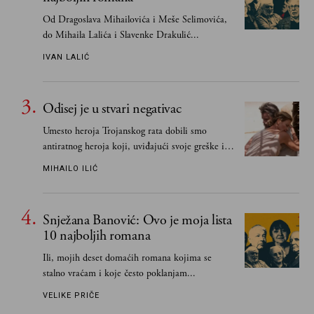
Od Dragoslava Mihailovića i Meše Selimovića,
do Mihaila Lalića i Slavenke Drakulić...
IVAN LALIĆ
Odisej je u stvari negativac
Umesto heroja Trojanskog rata dobili smo
antiratnog heroja koji, uviđajući svoje greške i
učeći na njima, shvata da postoje stvari koje su
MIHAILO ILIĆ
važnije od svih ratova, slave, novca, herojstva,
čak i pravde
Snježana Banović: Ovo je moja lista
10 najboljih romana
Ili, mojih deset domaćih romana kojima se
stalno vraćam i koje često poklanjam...
VELIKE PRIČE