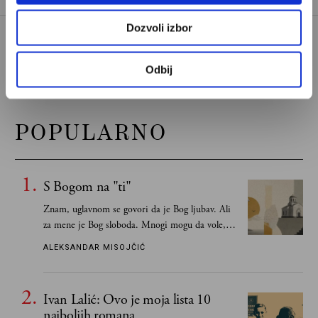
Dozvoli izbor
Odbij
POPULARNO
S Bogom na "ti"
Znam, uglavnom se govori da je Bog ljubav. Ali
za mene je Bog sloboda. Mnogi mogu da vole, a
tek retki mogu da podnesu slobodu
ALEKSANDAR MISOJČIĆ
Ivan Lalić: Ovo je moja lista 10
najboljih romana