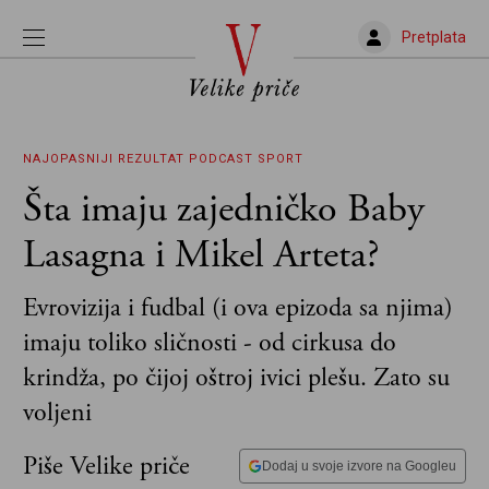
Pretplata
NAJOPASNIJI REZULTAT
PODCAST
SPORT
Šta imaju zajedničko Baby
Lasagna i Mikel Arteta?
Evrovizija i fudbal (i ova epizoda sa njima)
imaju toliko sličnosti - od cirkusa do
krindža, po čijoj oštroj ivici plešu. Zato su
voljeni
Piše Velike priče
Dodaj u svoje izvore na Googleu