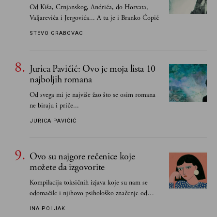
Od Kiša, Crnjanskog, Andrića, do Horvata,
Valjarevića i Jergovića... A tu je i Branko Ćopić
STEVO GRABOVAC
Jurica Pavičić: Ovo je moja lista 10
najboljih romana
Od svega mi je najviše žao što se osim romana
ne biraju i priče...
JURICA PAVIČIĆ
Ovo su najgore rečenice koje
možete da izgovorite
Kompilacija toksičnih izjava koje su nam se
odomaćile i njihovo psihološko značenje od
„Biće ti bolje bez mene“ do „Sve se dešava sa
INA POLJAK
razlogom“