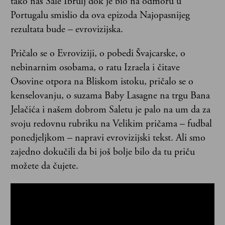
tako naš Sale Ibrulj dok je bio na odmoru u
Portugalu smislio da ova epizoda Najopasnijeg
rezultata bude – evrovizijska.
Pričalo se o Evroviziji, o pobedi Švajcarske, o
nebinarnim osobama, o ratu Izraela i čitave
Osovine otpora na Bliskom istoku, pričalo se o
kenselovanju, o suzama Baby Lasagne na trgu Bana
Jelačića i našem dobrom Saletu je palo na um da za
svoju redovnu rubriku na Velikim pričama – fudbal
ponedjeljkom – napravi evrovizijski tekst. Ali smo
zajedno dokučili da bi još bolje bilo da tu priču
možete da čujete.