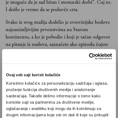
je moguće da je sad bitan i mostarski derbi“. Čuj to.
I došlo je vreme da se poduvče crta.
Svako iz svog studija dodelio je evrovizijske bodove
najzanimljivijim prvenstvima na Starom
kontinentu, a ko je pobedio i koji je tačan odgovor
na pitanje iz naslova, saznaćete ako epizodu čujete
do kraja.
Podkast Najopasniji rezultat možete slušati na
svim audio platformama i na YouTube.
Ovaj veb sajt koristi kolačiće
Koristimo kolačiće za personalizaciju sadržaja i oglasa,
pružanje funkcija društvenih medija i analiziranje
saobraćaja. Takođe delimo informacije o tome kako
koristite sajt sa partnerima za društvene medije,
oglašavanje i analitiku koji mogu da ih kombinuju sa
drugim informacijama koje ste im dali ili koje su prikupili