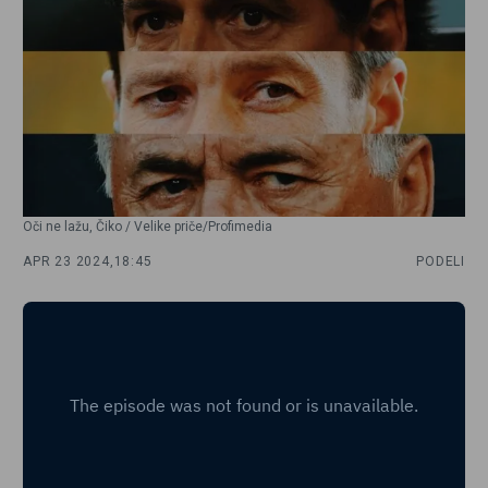
Oči ne lažu, Čiko / Velike priče/Profimedia
APR 23 2024,
18:45
PODELI