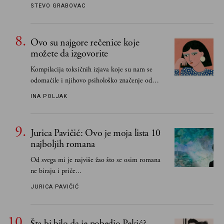
STEVO GRABOVAC
Ovo su najgore rečenice koje
možete da izgovorite
Kompilacija toksičnih izjava koje su nam se
odomaćile i njihovo psihološko značenje od
„Biće ti bolje bez mene“ do „Sve se dešava sa
INA POLJAK
razlogom“
Jurica Pavičić: Ovo je moja lista 10
najboljih romana
Od svega mi je najviše žao što se osim romana
ne biraju i priče...
JURICA PAVIČIĆ
Šta bi bilo da je pobedio Pekić?