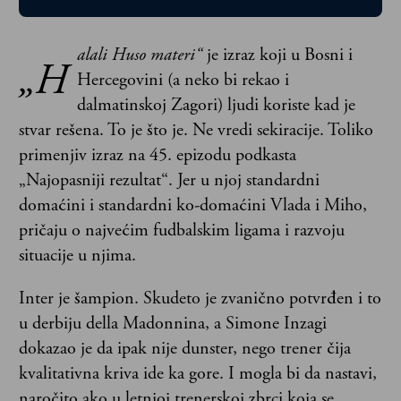
alali Huso materi“
je izraz koji u Bosni i
„H
Hercegovini (a neko bi rekao i
dalmatinskoj Zagori) ljudi koriste kad je
stvar rešena. To je što je. Ne vredi sekiracije. Toliko
primenjiv izraz na 45. epizodu podkasta
„Najopasniji rezultat“. Jer u njoj standardni
domaćini i standardni ko-domaćini Vlada i Miho,
pričaju o najvećim fudbalskim ligama i razvoju
situacije u njima.
Inter je šampion. Skudeto je zvanično potvrđen i to
u derbiju della Madonnina, a Simone Inzagi
dokazao je da ipak nije dunster, nego trener čija
kvalitativna kriva ide ka gore. I mogla bi da nastavi,
naročito ako u letnjoj trenerskoj zbrci koja se