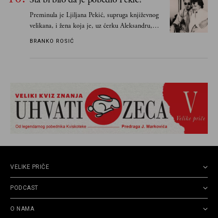
Preminula je Ljiljana Pekić, supruga književnog
velikana, i žena koja je, uz ćerku Aleksandru,
vodila računa o zaostavštini pisca. Ovu priču o
BRANKO ROSIĆ
njemu, njegovim političkim idejama i svim
propuštenim prilikama u Srbiji, ispričale su
upravo one koje su Borislava Pekića najbolje
poznavale
VELIKE PRIČE
PODCAST
O NAMA