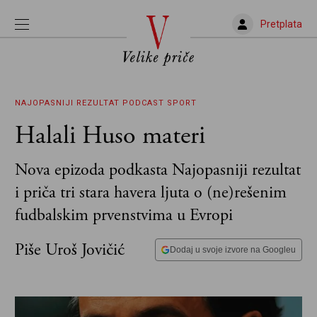
Pretplata
NAJOPASNIJI REZULTAT
PODCAST
SPORT
Halali Huso materi
Nova epizoda podkasta Najopasniji rezultat
i priča tri stara havera ljuta o (ne)rešenim
fudbalskim prvenstvima u Evropi
Piše Uroš Jovičić
Dodaj u svoje izvore na Googleu