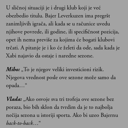
U sličnoj situaciji je i drugi klub koji je već
obezbedio titulu. Bajer Leverkuzen ima pregršt
zanimljivih igrača, ali kada se u računice uvedu
njihove povrede, ili godine, ili specifičnost pozicija,
opet ih nema previše za kojima će bogati klubovi
trčati. A pitanje je i ko će želeti da ode, sada kada je
Xabi najavio da ostaje i naredne sezone.
Miho:
„To je njegov veliki investicioni rizik.
Njegova vrednost posle ove sezone može samo da
opada…“
Vlada:
„Ako osvoje sva tri trofeja ove sezone bez
poraza, bio bih sklon da tvrdim da je to najbolja
nečija sezona u istoriji sporta. Ako bi uzeo Bajernu
back-to-back
…“