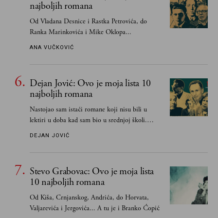
najboljih romana
Od Vladana Desnice i Rastka Petrovića, do
Ranka Marinkovića i Mike Oklopa...
ANA VUČKOVIĆ
Dejan Jović: Ovo je moja lista 10
najboljih romana
Nastojao sam istaći romane koji nisu bili u
lektiri u doba kad sam bio u srednjoj školi.
Smatrao sam da su "klasici" već dovoljno
DEJAN JOVIĆ
pohvaljeni i istaknuti, pa sam se ograničio na
one romane koje sam čitao ne zato što je to bilo
obavezno, nego po vlastitom izboru
Stevo Grabovac: Ovo je moja lista
10 najboljih romana
Od Kiša, Crnjanskog, Andrića, do Horvata,
Valjarevića i Jergovića... A tu je i Branko Ćopić