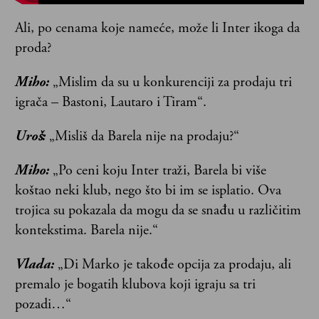
Ali, po cenama koje nameće, može li Inter ikoga da
proda?
Miho:
„Mislim da su u konkurenciji za prodaju tri
igrača – Bastoni, Lautaro i Tiram“.
Uroš:
„Misliš da Barela nije na prodaju?“
Miho:
„Po ceni koju Inter traži, Barela bi više
koštao neki klub, nego što bi im se isplatio. Ova
trojica su pokazala da mogu da se snađu u različitim
kontekstima. Barela nije.“
Vlada:
„Di Marko je takođe opcija za prodaju, ali
premalo je bogatih klubova koji igraju sa tri
pozadi…“