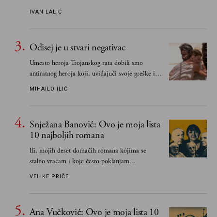
IVAN LALIĆ
Odisej je u stvari negativac
Umesto heroja Trojanskog rata dobili smo
antiratnog heroja koji, uviđajući svoje greške i
učeći na njima, shvata da postoje stvari koje su
MIHAILO ILIĆ
važnije od svih ratova, slave, novca, herojstva,
čak i pravde
Snježana Banović: Ovo je moja lista
10 najboljih romana
Ili, mojih deset domaćih romana kojima se
stalno vraćam i koje često poklanjam...
VELIKE PRIČE
Ana Vučković: Ovo je moja lista 10