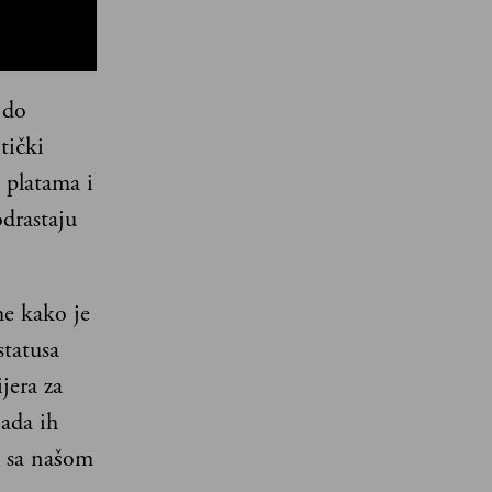
 do
tički
d platama i
drastaju
me kako je
statusa
jera za
Sada ih
u sa našom