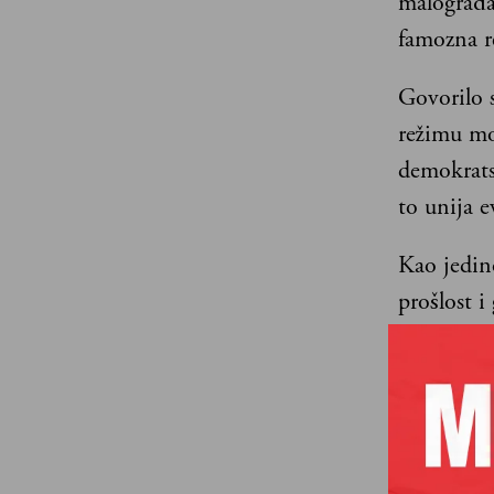
malograđa
famozna r
Govorilo 
režimu mo
demokratsk
to unija e
Kao jedin
prošlost i
dosadašnj