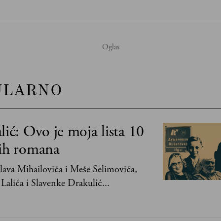
ULARNO
lić: Ovo je moja lista 10
jih romana
ava Mihailovića i Meše Selimovića,
Lalića i Slavenke Drakulić...