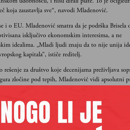
nskom udobnošću, i nisu dirali plate. To je očigled
eč koja zaustavlja sve“, navodi Mladenović.
se i o EU. Mladenović smatra da je podrška Brisela
tivisana isključivo ekonomskim interesima, a ne
im idealima. „Mladi ljudi znaju da to nije unija ide
vropskog kapitala”, ističe reditelj.
o rešenje za društvo koje decenijama preživljava so
 gura zločine pod tepih, Mladenović vidi apsolutni p
im političkim i kulturnim obrascima.