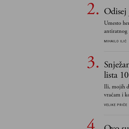
Odisej 
Umesto her
antiratnog 
učeći na nj
MIHAILO ILIĆ
važnije od 
i pravde
Snježa
lista 1
Ili, mojih
vraćam i ko
VELIKE PRIČE
Ovo su 