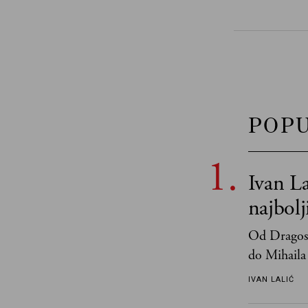
POP
Ivan La
najbol
Od Dragosl
do Mihaila 
IVAN LALIĆ