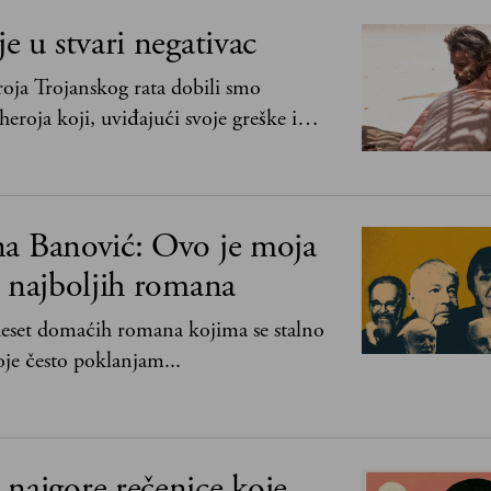
je u stvari negativac
oja Trojanskog rata dobili smo
heroja koji, uviđajući svoje greške i
ima, shvata da postoje stvari koje su
svih ratova, slave, novca, herojstva, čak
na Banović: Ovo je moja
0 najboljih romana
 deset domaćih romana kojima se stalno
je često poklanjam...
najgore rečenice koje