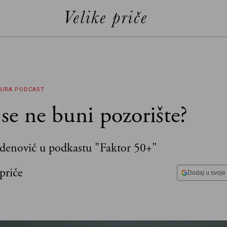
TURA
PODCAST
se ne buni pozorište?
enović u podkastu "Faktor 50+"
priče
Dodaj u svoje