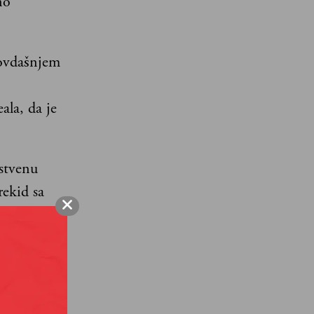
no
 ovdašnjem
ala, da je
pstvenu
rekid sa