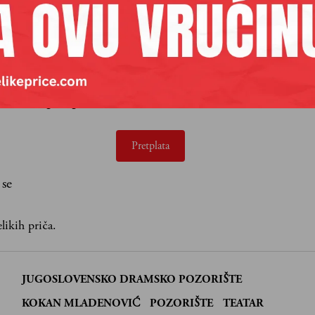
aših premium sadržaja,
lanova pretplate.
Pretplata
 se
likih priča.
JUGOSLOVENSKO DRAMSKO POZORIŠTE
:
KOKAN MLADENOVIĆ
POZORIŠTE
TEATAR