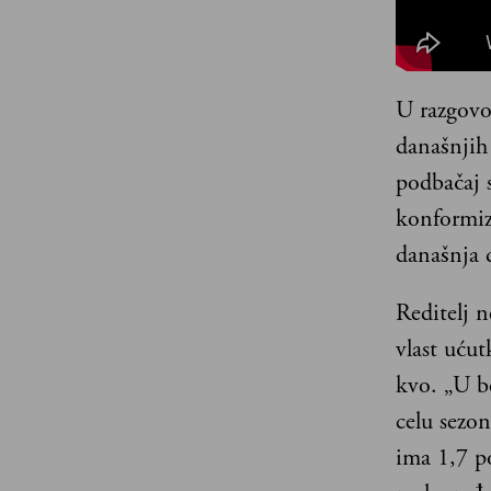
U razgovor
današnjih 
podbačaj s
konformiz
današnja 
Reditelj n
vlast ućut
kvo. „U be
celu sezon
ima 1,7 p