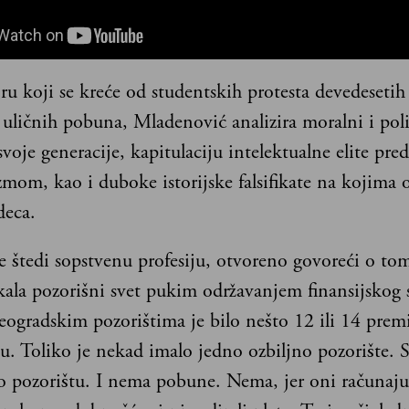
u koji se kreće od studentskih protesta devedesetih
uličnih pobuna, Mladenović analizira moralni i poli
voje generacije, kapitulaciju intelektualne elite pre
mom, kao i duboke istorijske falsifikate na kojima o
deca.
e štedi sopstvenu profesiju, otvoreno govoreći o to
kala pozorišni svet pukim održavanjem finansijskog 
ogradskim pozorištima je bilo nešto 12 ili 14 premi
u. Toliko je nekad imalo jedno ozbiljno pozorište. 
o pozorištu. I nema pobune. Nema, jer oni računaj