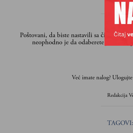
Poštovani, da biste nastavili sa čitanjem n
neophodno je da odaberete jedan od p
Već imate nalog?
Ulogujte
Redakcija Ve
TAGOVI