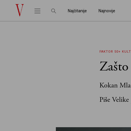
Najčitanije
Najnovije
FAKTOR 50+
KUL
Zašto 
Kokan Mlad
Piše Velike 