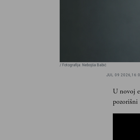
/ Fotografija: Nebojša Babić
JUL 09 2026,
16:
U novoj e
pozorišni