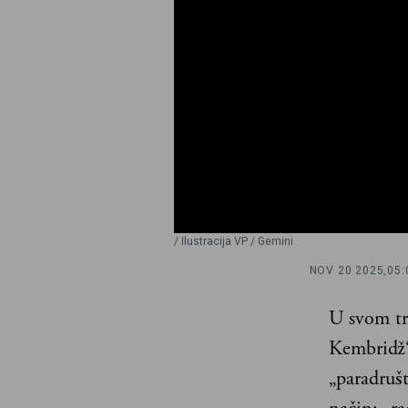
/ Ilustracija VP / Gemini
NOV 20 2025,
05:
U svom tr
Kembridž“ 
„paradrušt