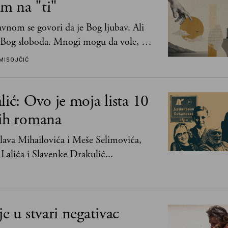
m na "ti"
vnom se govori da je Bog ljubav. Ali
 Bog sloboda. Mnogi mogu da vole, a
mogu da podnesu slobodu
MISOJČIĆ
lić: Ovo je moja lista 10
jih romana
ava Mihailovića i Meše Selimovića,
Lalića i Slavenke Drakulić...
je u stvari negativac