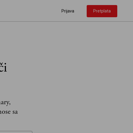
Prijava
Pretplata
či
ary,
nose sa