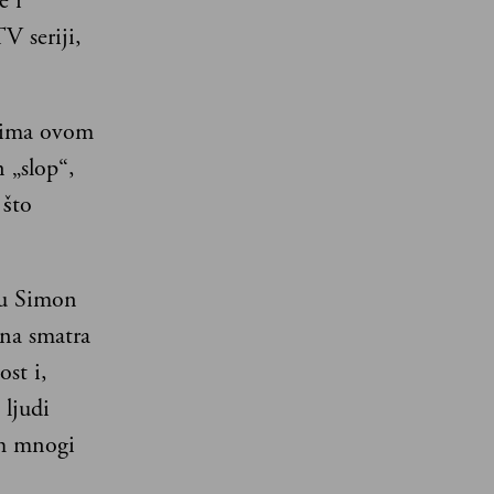
e i
V seriji,
acima ovom
 „slop“,
 što
žu Simon
Ona smatra
st i,
 ljudi
em mnogi