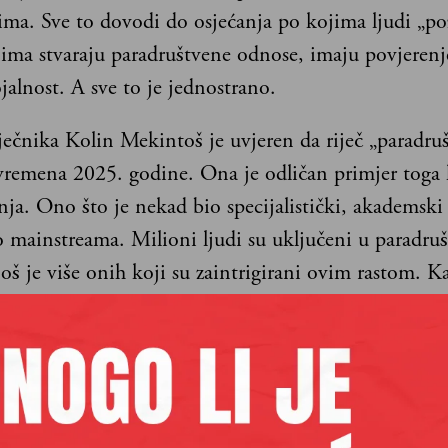
rima. Sve to dovodi do osjećanja po kojima ljudi „p
jima stvaraju paradruštvene odnose, imaju povjerenj
ojalnost. A sve to je jednostrano.
ječnika Kolin Mekintoš je uvjeren da riječ „paradru
vremena 2025. godine. Ona je odličan primjer toga 
nja. Ono što je nekad bio specijalistički, akademski
o mainstreama. Milioni ljudi su uključeni u paradru
oš je više onih koji su zaintrigirani ovim rastom. K
 poslednjih pet godina unazad, vidimo da je Kemb
atao upravo one riječi koje definišu naš svijet koji 