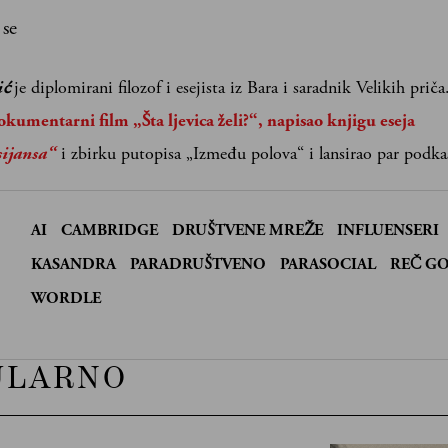
 se
ić
je diplomirani filozof i esejista iz Bara i saradnik Velikih priča
kumentarni film „Šta ljevica želi?“, napisao knjigu eseja
sijansa“
i zbirku putopisa „Između polova“ i lansirao par podka
AI
CAMBRIDGE
DRUŠTVENE MREŽE
INFLUENSERI
:
KASANDRA
PARADRUŠTVENO
PARASOCIAL
REČ G
WORDLE
ULARNO