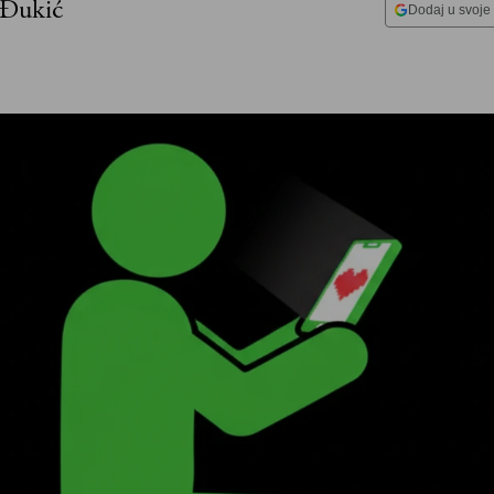
 Đukić
Dodaj u svoje