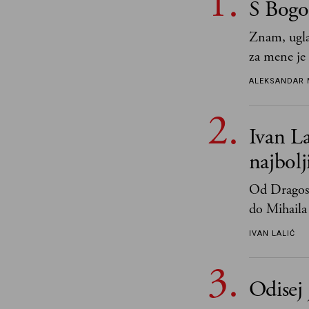
S Bogo
Znam, ugla
za mene je
tek retki 
ALEKSANDAR 
Ivan La
najbol
Od Dragosl
do Mihaila 
IVAN LALIĆ
Odisej 