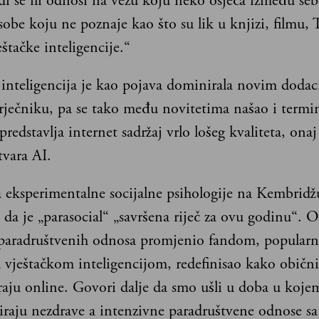
di se ili odnosi na vezu koju neko osjeća između seb
obe koju ne poznaje kao što su lik u knjizi, filmu, T
ještačke inteligencije.“
 inteligencija je kao pojava dominirala novim dod
ječniku, pa se tako među novitetima našao i termin
 predstavlja internet sadržaj vrlo lošeg kvaliteta, onaj
tvara AI.
a eksperimentalne socijalne psihologije na Kembrid
e da je „parasocial“ „savršena riječ za ovu godinu“. 
t paradruštvenih odnosa promjenio fandom, popularno
 vještačkom inteligencijom, redefinisao kako obični
aju online. Govori dalje da smo ušli u doba u koj
iraju nezdrave a intenzivne paradruštvene odnose sa