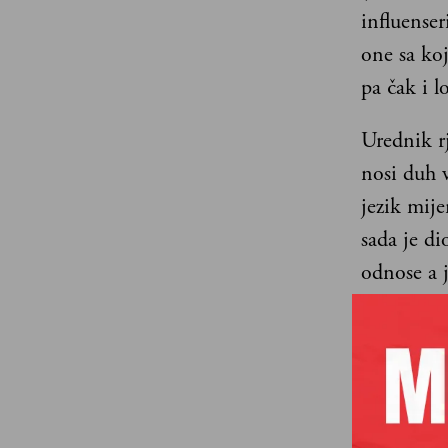
influense
one sa ko
pa čak i l
Urednik r
nosi duh 
jezik mije
sada je di
odnose a j
pogledamo
rječnik hv
mijenja.