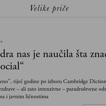
RA
ra nas je naučila šta zna
ocial“
eno", riječ godine po izboru Cambridge Diction
zdrave – ali zato intenzivne – paradruštvene od
ma i javnim ličnostima