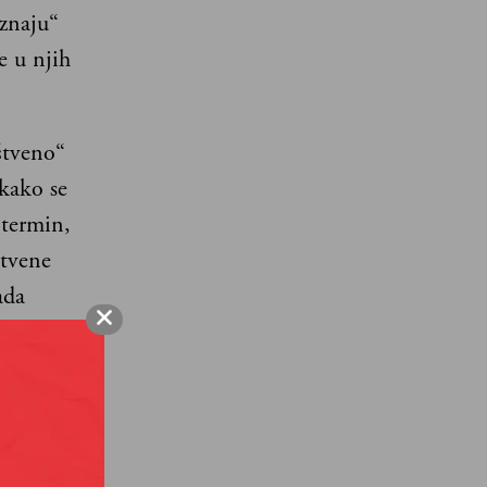
oznaju“
e u njih
štveno“
kako se
 termin,
štvene
ada
ridžov
se ubrzano