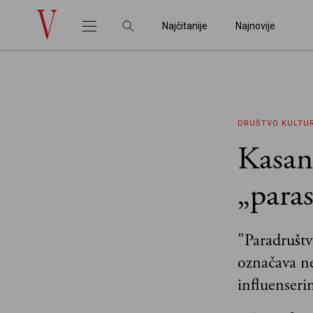
Najčitanije
Najnovije
DRUŠTVO
KULTU
Kasand
„paras
"Paradruštv
označava ne
influenseri