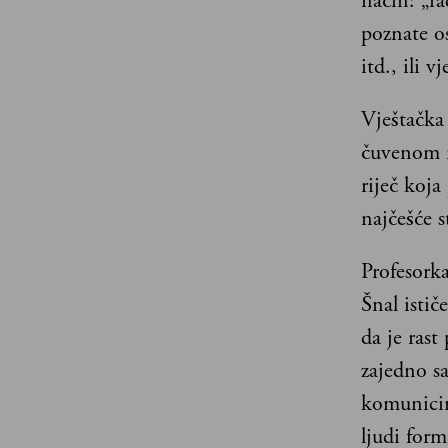
način: „ra
poznate os
itd., ili v
Vještačka
čuvenom r
riječ koja
najčešće s
Profesork
Šnal istič
da je ras
zajedno sa
komunicir
ljudi form