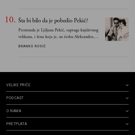
razlogom“
Šta bi bilo da je pobedio Pekić?
Preminula je Ljiljana Pekić, supruga književnog
velikana, i žena koja je, uz ćerku Aleksandru,
vodila računa o zaostavštini pisca. Ovu priču o
BRANKO ROSIĆ
njemu, njegovim političkim idejama i svim
propuštenim prilikama u Srbiji, ispričale su
upravo one koje su Borislava Pekića najbolje
poznavale
VELIKE PRIČE
PODCAST
O NAMA
PRETPLATA