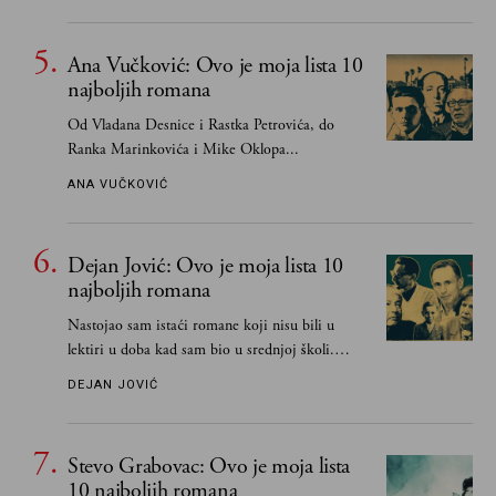
Ana Vučković: Ovo je moja lista 10
najboljih romana
Od Vladana Desnice i Rastka Petrovića, do
Ranka Marinkovića i Mike Oklopa...
ANA VUČKOVIĆ
Dejan Jović: Ovo je moja lista 10
najboljih romana
Nastojao sam istaći romane koji nisu bili u
lektiri u doba kad sam bio u srednjoj školi.
Smatrao sam da su "klasici" već dovoljno
DEJAN JOVIĆ
pohvaljeni i istaknuti, pa sam se ograničio na
one romane koje sam čitao ne zato što je to bilo
obavezno, nego po vlastitom izboru
Stevo Grabovac: Ovo je moja lista
10 najboljih romana