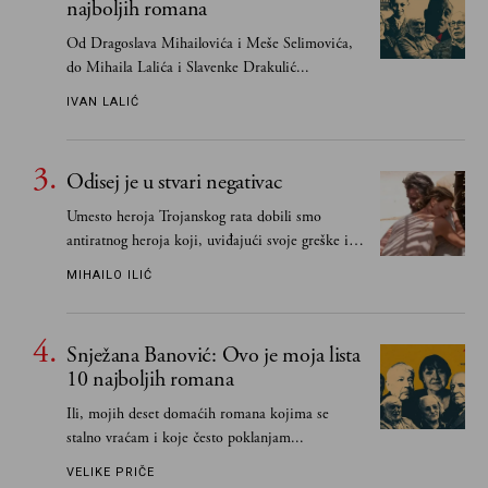
najboljih romana
Od Dragoslava Mihailovića i Meše Selimovića,
do Mihaila Lalića i Slavenke Drakulić...
IVAN LALIĆ
Odisej je u stvari negativac
Umesto heroja Trojanskog rata dobili smo
antiratnog heroja koji, uviđajući svoje greške i
učeći na njima, shvata da postoje stvari koje su
MIHAILO ILIĆ
važnije od svih ratova, slave, novca, herojstva,
čak i pravde
Snježana Banović: Ovo je moja lista
10 najboljih romana
Ili, mojih deset domaćih romana kojima se
stalno vraćam i koje često poklanjam...
VELIKE PRIČE