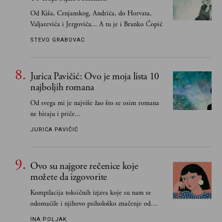
Od Kiša, Crnjanskog, Andrića, do Horvata,
Valjarevića i Jergovića... A tu je i Branko Ćopić
STEVO GRABOVAC
Jurica Pavičić: Ovo je moja lista 10
najboljih romana
Od svega mi je najviše žao što se osim romana
ne biraju i priče...
JURICA PAVIČIĆ
Ovo su najgore rečenice koje
možete da izgovorite
Kompilacija toksičnih izjava koje su nam se
odomaćile i njihovo psihološko značenje od
„Biće ti bolje bez mene“ do „Sve se dešava sa
INA POLJAK