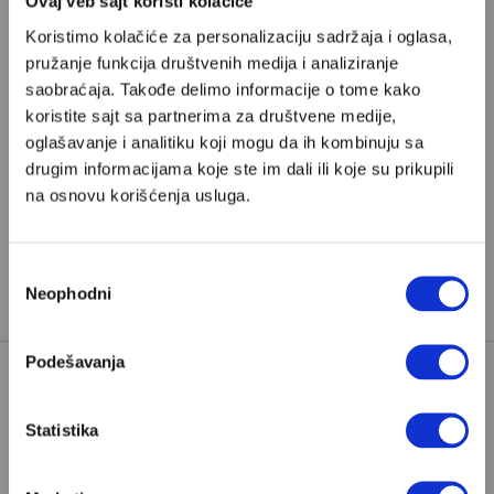
Ovaj veb sajt koristi kolačiće
Poštovani, da biste nastavili sa čitanjem naših
Koristimo kolačiće za personalizaciju sadržaja i oglasa,
premium sadržaja, neophodno je da
pružanje funkcija društvenih medija i analiziranje
odaberete jedan od planova pretplate.
saobraćaja. Takođe delimo informacije o tome kako
koristite sajt sa partnerima za društvene medije,
oglašavanje i analitiku koji mogu da ih kombinuju sa
Pretplata
drugim informacijama koje ste im dali ili koje su prikupili
na osnovu korišćenja usluga.
Već imate nalog?
Ulogujte se
Slobodan Vujanović
je one-man-popkulturni vodič. Sa
Избор
Neophodni
сагласности
dvoje dece
Podešavanja
AMERIKA
BETH DUTTON
Statistika
DUTTON RANCH
KAUBOJI
MONTANA
RECENZIJE SERIJA