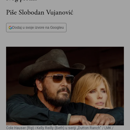
Piše Slobodan Vujanović
Dodaj u svoje izvore na Googleu
Cole Hauser (Rip) i Kelly Reilly (Beth) u seriji „Dutton Ranch“ / LMK /