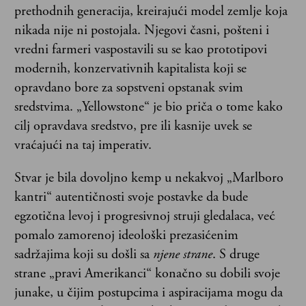
prethodnih generacija, kreirajući model zemlje koja
nikada nije ni postojala. Njegovi časni, pošteni i
vredni farmeri vaspostavili su se kao prototipovi
modernih, konzervativnih kapitalista koji se
opravdano bore za sopstveni opstanak svim
sredstvima. „Yellowstone“ je bio priča o tome kako
cilj opravdava sredstvo, pre ili kasnije uvek se
vraćajući na taj imperativ.
Stvar je bila dovoljno kemp u nekakvoj „Marlboro
kantri“ autentičnosti svoje postavke da bude
egzotična levoj i progresivnoj struji gledalaca, već
pomalo zamorenoj ideološki prezasićenim
sadržajima koji su došli sa
njene strane
. S druge
strane „pravi Amerikanci“ konačno su dobili svoje
junake, u čijim postupcima i aspiracijama mogu da