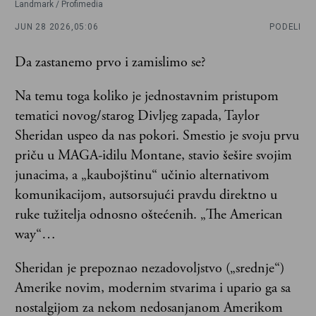
Landmark / Profimedia
JUN 28 2026,
05:06
PODELI
Da zastanemo prvo i zamislimo se?
Na temu toga koliko je jednostavnim pristupom
tematici novog/starog Divljeg zapada, Taylor
Sheridan uspeo da nas pokori. Smestio je svoju prvu
priču u MAGA-idilu Montane, stavio šešire svojim
junacima, a „kaubojštinu“ učinio alternativom
komunikacijom, autsorsujući pravdu direktno u
ruke tužitelja odnosno oštećenih. „The American
way“…
Sheridan je prepoznao nezadovoljstvo („srednje“)
Amerike novim, modernim stvarima i upario ga sa
nostalgijom za nekom nedosanjanom Amerikom