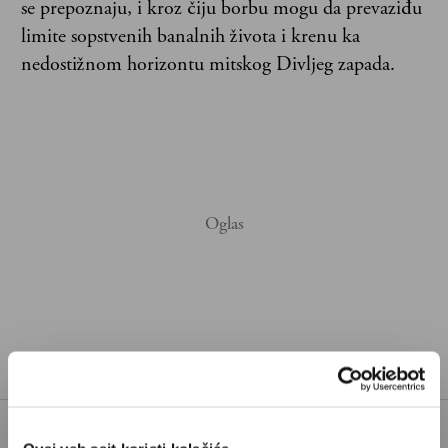
se prepoznaju, i kroz čiju borbu mogu da prevaziđu
limite sopstvenih banalnih života i krenu ka
nedostižnom horizontu mitskog Divljeg zapada.