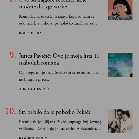
možete da izgovorite
Kompilacija toksičnih izjava koje su nam se
odomaćile i njihovo psihološko značenje od
„Biće ti bolje bez mene“ do „Sve se dešava sa
INA POLJAK
razlogom“
Jurica Pavičić: Ovo je moja lista 10
najboljih romana
Od svega mi je najviše žao što se osim romana
ne biraju i priče...
JURICA PAVIČIĆ
Šta bi bilo da je pobedio Pekić?
Preminula je Ljiljana Pekić, supruga književnog
velikana, i žena koja je, uz ćerku Aleksandru,
vodila računa o zaostavštini pisca. Ovu priču o
BRANKO ROSIĆ