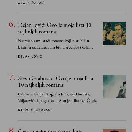
ANA VUČKOVIĆ
Dejan Jović: Ovo je moja lista 10
najboljih romana
Nastojao sam istaći romane koji nisu bili u
lektiri u doba kad sam bio u srednjoj školi.
Smatrao sam da su "klasici" već dovoljno
DEJAN JOVIĆ
pohvaljeni i istaknuti, pa sam se ograničio na
one romane koje sam čitao ne zato što je to bilo
obavezno, nego po vlastitom izboru
Stevo Grabovac: Ovo je moja lista
10 najboljih romana
Od Kiša, Crnjanskog, Andrića, do Horvata,
Valjarevića i Jergovića... A tu je i Branko Ćopić
STEVO GRABOVAC
Ovo su najgore rečenice koje