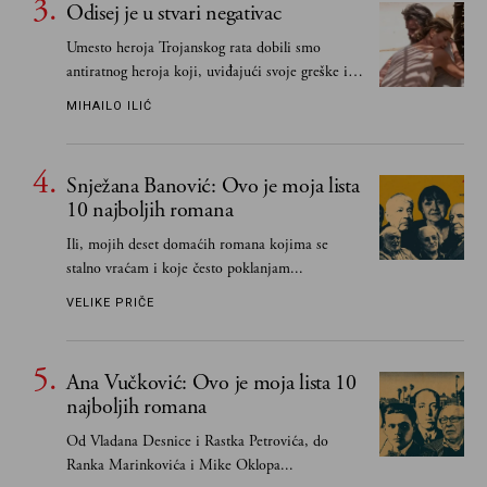
Odisej je u stvari negativac
Umesto heroja Trojanskog rata dobili smo
antiratnog heroja koji, uviđajući svoje greške i
učeći na njima, shvata da postoje stvari koje su
MIHAILO ILIĆ
važnije od svih ratova, slave, novca, herojstva,
čak i pravde
Snježana Banović: Ovo je moja lista
10 najboljih romana
Ili, mojih deset domaćih romana kojima se
stalno vraćam i koje često poklanjam...
VELIKE PRIČE
Ana Vučković: Ovo je moja lista 10
najboljih romana
Od Vladana Desnice i Rastka Petrovića, do
Ranka Marinkovića i Mike Oklopa...