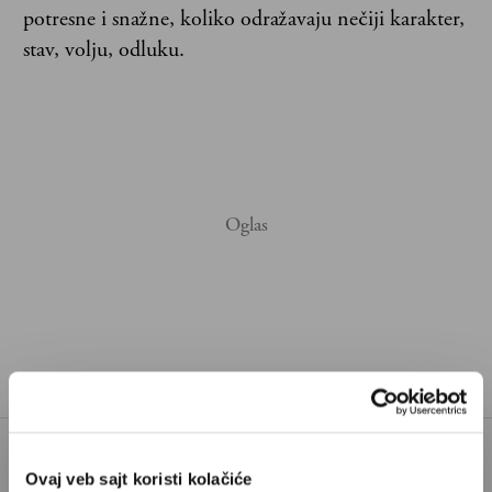
potresne i snažne, koliko odražavaju nečiji karakter,
stav, volju, odluku.
Ovaj veb sajt koristi kolačiće