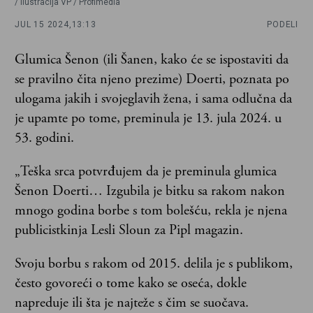
/ Ilustracija VP / Profimedia
JUL 15 2024,
13:13
PODELI
Glumica Šenon (ili Šanen, kako će se ispostaviti da
se pravilno čita njeno prezime) Doerti, poznata po
ulogama jakih i svojeglavih žena, i sama odlučna da
je upamte po tome, preminula je 13. jula 2024. u
53. godini.
„Teška srca potvrđujem da je preminula glumica
Šenon Doerti… Izgubila je bitku sa rakom nakon
mnogo godina borbe s tom bolešću, rekla je njena
publicistkinja Lesli Sloun za Pipl magazin.
Svoju borbu s rakom od 2015. delila je s publikom,
često govoreći o tome kako se oseća, dokle
napreduje ili šta je najteže s čim se suočava.