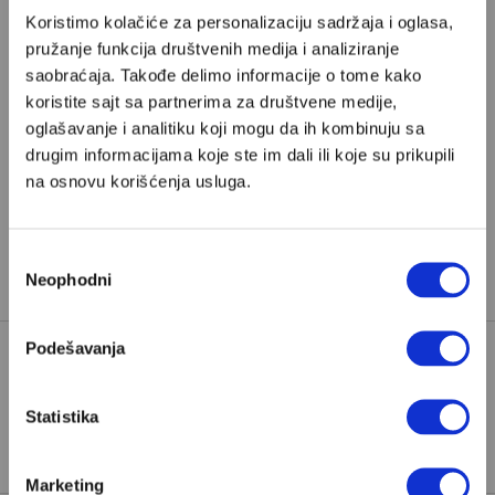
Poštovani, da biste nastavili sa čitanjem naših
Koristimo kolačiće za personalizaciju sadržaja i oglasa,
premium sadržaja, neophodno je da
pružanje funkcija društvenih medija i analiziranje
odaberete jedan od planova pretplate.
saobraćaja. Takođe delimo informacije o tome kako
koristite sajt sa partnerima za društvene medije,
Pretplata
oglašavanje i analitiku koji mogu da ih kombinuju sa
drugim informacijama koje ste im dali ili koje su prikupili
na osnovu korišćenja usluga.
Već imate nalog?
Ulogujte se
Zorica Marković
je novinarka iz Beograda i saradnica
Избор
Velikih priča.
Neophodni
сагласности
Podešavanja
90210
BEVERLI HILS
BRENDA VOLŠ
TAGOVI:
Statistika
IN MEMORIAM
ŠENON DOERTI
Marketing