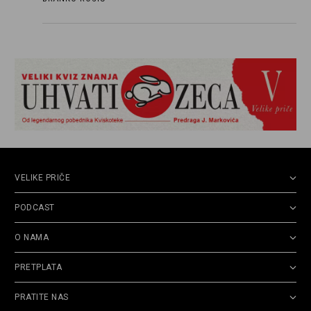
njemu, njegovim političkim idejama i svim
propuštenim prilikama u Srbiji, ispričale su
upravo one koje su Borislava Pekića najbolje
poznavale
VELIKE PRIČE
PODCAST
O NAMA
PRETPLATA
PRATITE NAS