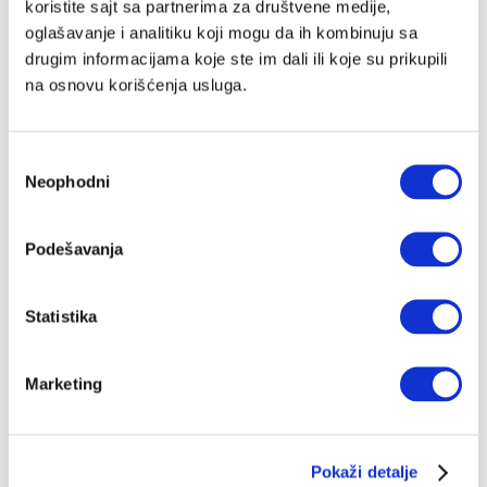
koristite sajt sa partnerima za društvene medije,
Šenon Doerti, glumica koju pamtimo iz prve serije
oglašavanje i analitiku koji mogu da ih kombinuju sa
koja je oblikovala generacije, "Beverli Hils 90210",
borila se kao što je i živela, po svojim pravilima, i
drugim informacijama koje ste im dali ili koje su prikupili
uzvraćala je udarce po svaku cenu
ZORICA MARKOVIĆ
15.07.2024.
na osnovu korišćenja usluga.
Избор
Neophodni
сагласности
Podešavanja
Statistika
Marketing
Pokaži detalje