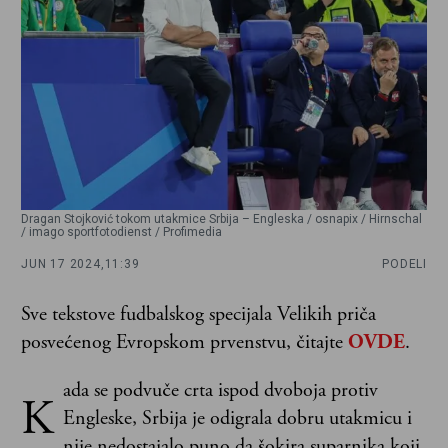
Dragan Stojković tokom utakmice Srbija – Engleska / osnapix / Hirnschal
/ imago sportfotodienst / Profimedia
JUN 17 2024,
11:39
PODELI
Sve tekstove fudbalskog specijala Velikih priča
posvećenog Evropskom prvenstvu, čitajte
OVDE
.
ada se podvuče crta ispod dvoboja protiv
K
Engleske, Srbija je odigrala dobru utakmicu i
nije nedostajalo puno da šokira suparnika koji