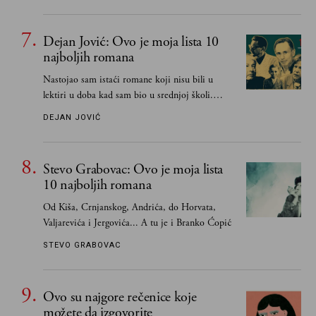
Dejan Jović: Ovo je moja lista 10
najboljih romana
Nastojao sam istaći romane koji nisu bili u
lektiri u doba kad sam bio u srednjoj školi.
Smatrao sam da su "klasici" već dovoljno
DEJAN JOVIĆ
pohvaljeni i istaknuti, pa sam se ograničio na
one romane koje sam čitao ne zato što je to bilo
obavezno, nego po vlastitom izboru
Stevo Grabovac: Ovo je moja lista
10 najboljih romana
Od Kiša, Crnjanskog, Andrića, do Horvata,
Valjarevića i Jergovića... A tu je i Branko Ćopić
STEVO GRABOVAC
Ovo su najgore rečenice koje
možete da izgovorite