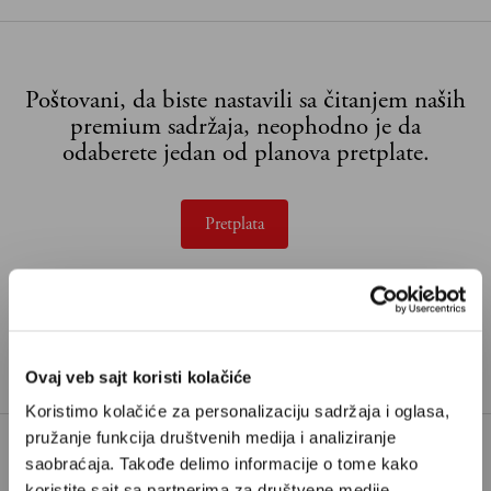
Poštovani, da biste nastavili sa čitanjem naših
premium sadržaja, neophodno je da
odaberete jedan od planova pretplate.
Pretplata
Već imate nalog?
Ulogujte se
Mihovil Topić
je fudbalski analitičar iz Splita i saradnik
Velikih priča.
Ovaj veb sajt koristi kolačiće
Koristimo kolačiće za personalizaciju sadržaja i oglasa,
pružanje funkcija društvenih medija i analiziranje
saobraćaja. Takođe delimo informacije o tome kako
EVROPSKO PRVENSTVO
PIKSI
koristite sajt sa partnerima za društvene medije,