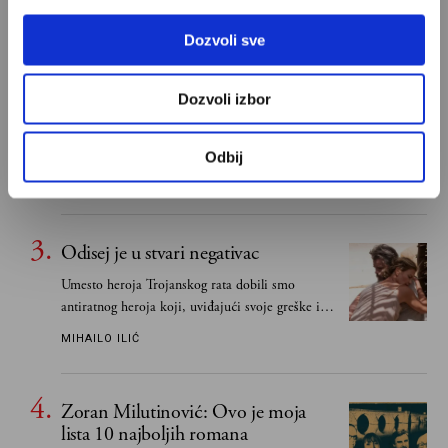
Dozvoli sve
Ivan Lalić: Ovo je moja lista 10
najboljih romana
Dozvoli izbor
Od Dragoslava Mihailovića i Meše Selimovića,
do Mihaila Lalića i Slavenke Drakulić...
Odbij
IVAN LALIĆ
Odisej je u stvari negativac
Umesto heroja Trojanskog rata dobili smo
antiratnog heroja koji, uviđajući svoje greške i
učeći na njima, shvata da postoje stvari koje su
MIHAILO ILIĆ
važnije od svih ratova, slave, novca, herojstva,
čak i pravde
Zoran Milutinović: Ovo je moja
lista 10 najboljih romana