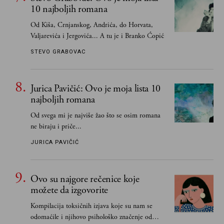
10 najboljih romana
Od Kiša, Crnjanskog, Andrića, do Horvata,
Valjarevića i Jergovića... A tu je i Branko Ćopić
STEVO GRABOVAC
Jurica Pavičić: Ovo je moja lista 10
najboljih romana
Od svega mi je najviše žao što se osim romana
ne biraju i priče...
JURICA PAVIČIĆ
Ovo su najgore rečenice koje
možete da izgovorite
Kompilacija toksičnih izjava koje su nam se
odomaćile i njihovo psihološko značenje od