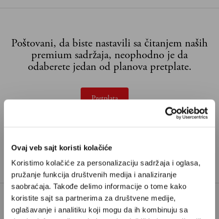
Poštovani, da biste nastavili sa čitanjem naših
premium sadržaja, neophodno je da
odaberete jedan od planova pretplate.
Pretplata
Već imate nalog?
Ulogujte se
Ovaj veb sajt koristi kolačiće
Đuro Radosavović
je pisac i kolumnista iz Podgorice,
Koristimo kolačiće za personalizaciju sadržaja i oglasa,
stalni saradnik Velikih priča.
pružanje funkcija društvenih medija i analiziranje
saobraćaja. Takođe delimo informacije o tome kako
koristite sajt sa partnerima za društvene medije,
oglašavanje i analitiku koji mogu da ih kombinuju sa
TAGOVI:
CRNA GORA
POPIS