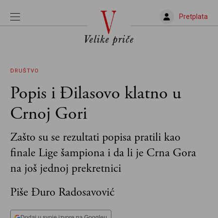
Pretplata
DRUŠTVO
Popis i Đilasovo klatno u
Crnoj Gori
Zašto su se rezultati popisa pratili kao
finale Lige šampiona i da li je Crna Gora
na još jednoj prekretnici
Piše Đuro Radosavović
Dodaj u svoje izvore na Googleu