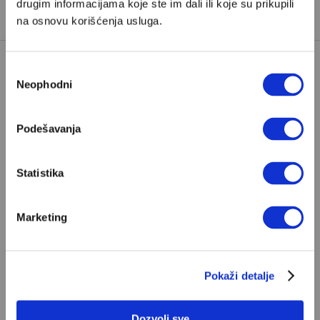
drugim informacijama koje ste im dali ili koje su prikupili
na osnovu korišćenja usluga.
Избор
Neophodni
сагласности
Podešavanja
POPULARNO
Statistika
S Bogom na "ti"
Marketing
Znam, uglavnom se govori da je Bog ljubav. Ali
za mene je Bog sloboda. Mnogi mogu da vole, a
tek retki mogu da podnesu slobodu
Pokaži detalje
ALEKSANDAR MISOJČIĆ
Dozvoli sve