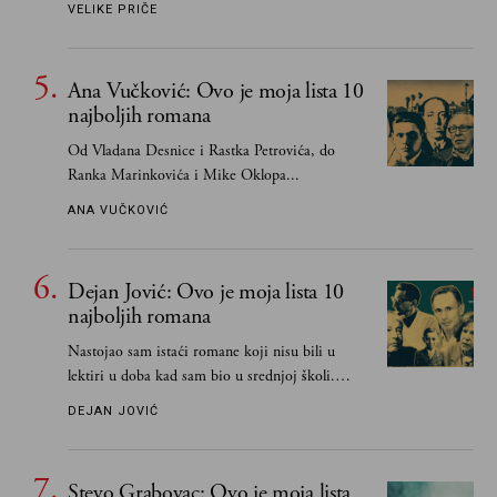
VELIKE PRIČE
Ana Vučković: Ovo je moja lista 10
najboljih romana
Od Vladana Desnice i Rastka Petrovića, do
Ranka Marinkovića i Mike Oklopa...
ANA VUČKOVIĆ
Dejan Jović: Ovo je moja lista 10
najboljih romana
Nastojao sam istaći romane koji nisu bili u
lektiri u doba kad sam bio u srednjoj školi.
Smatrao sam da su "klasici" već dovoljno
DEJAN JOVIĆ
pohvaljeni i istaknuti, pa sam se ograničio na
one romane koje sam čitao ne zato što je to bilo
obavezno, nego po vlastitom izboru
Stevo Grabovac: Ovo je moja lista