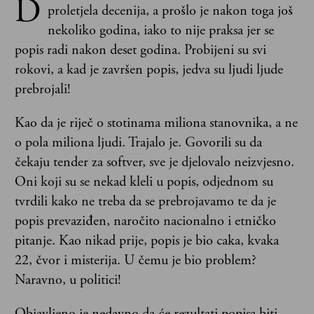
D
proletjela decenija, a prošlo je nakon toga još
nekoliko godina, iako to nije praksa jer se
popis radi nakon deset godina. Probijeni su svi
rokovi, a kad je završen popis, jedva su ljudi ljude
prebrojali!
Kao da je riječ o stotinama miliona stanovnika, a ne
o pola miliona ljudi. Trajalo je. Govorili su da
čekaju tender za softver, sve je djelovalo neizvjesno.
Oni koji su se nekad kleli u popis, odjednom su
tvrdili kako ne treba da se prebrojavamo te da je
popis prevaziđen, naročito nacionalno i etničko
pitanje. Kao nikad prije, popis je bio caka, kvaka
22, čvor i misterija. U čemu je bio problem?
Naravno, u politici!
Objavljeno je nedavno da će rezultati popisa biti