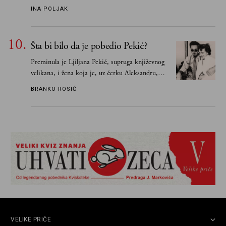
„Biće ti bolje bez mene“ do „Sve se dešava sa
INA POLJAK
razlogom“
Šta bi bilo da je pobedio Pekić?
Preminula je Ljiljana Pekić, supruga književnog
velikana, i žena koja je, uz ćerku Aleksandru,
vodila računa o zaostavštini pisca. Ovu priču o
BRANKO ROSIĆ
njemu, njegovim političkim idejama i svim
propuštenim prilikama u Srbiji, ispričale su
upravo one koje su Borislava Pekića najbolje
poznavale
VELIKE PRIČE