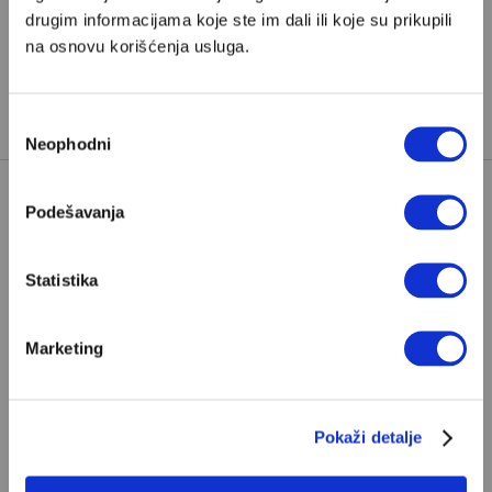
drugim informacijama koje ste im dali ili koje su prikupili
na osnovu korišćenja usluga.
Избор
Neophodni
сагласности
Podešavanja
Poštovani, da biste nastavili sa čitanjem naših
premium sadržaja, neophodno je da
Statistika
odaberete jedan od planova pretplate.
Marketing
Pretplata
Već imate nalog?
Ulogujte se
Pokaži detalje
Ognjen Radonjić
je profesor Filozofskog fakulteta