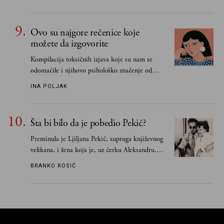
Ovo su najgore rečenice koje
možete da izgovorite
Kompilacija toksičnih izjava koje su nam se
odomaćile i njihovo psihološko značenje od
„Biće ti bolje bez mene“ do „Sve se dešava sa
INA POLJAK
razlogom“
Šta bi bilo da je pobedio Pekić?
Preminula je Ljiljana Pekić, supruga književnog
velikana, i žena koja je, uz ćerku Aleksandru,
vodila računa o zaostavštini pisca. Ovu priču o
BRANKO ROSIĆ
njemu, njegovim političkim idejama i svim
propuštenim prilikama u Srbiji, ispričale su
upravo one koje su Borislava Pekića najbolje
poznavale