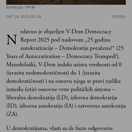
Ilustracija / VP/AI
OKT 26 2025,
05:20
PODELI
edavno je objavljen V-Dem Democracy
N
Report 2025 pod naslovom „25 godina
autokratizacije – Demokratija poražena?“ (25
Years of Autocratization – Democracy Trumped?).
Metodološki, V-Dem indeks uzima vrednosti od 0
(izrazita nedemokratičnost) do 1 (izrazita
demokratičnost) i na osnovu njega se pravi razlika
između četiri osnovne vrste političkih sistema –
liberalna demokratija (LD), izborna demokratija
(ID), izborna autokratija (IA) i zatvorena autokratija
(ZA).
U demokratijama, vlasti su de facto odgovorne