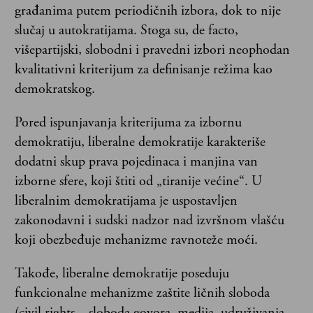
građanima putem periodičnih izbora, dok to nije
slučaj u autokratijama. Stoga su, de facto,
višepartijski, slobodni i pravedni izbori neophodan
kvalitativni kriterijum za definisanje režima kao
demokratskog.
Pored ispunjavanja kriterijuma za izbornu
demokratiju, liberalne demokratije karakteriše
dodatni skup prava pojedinaca i manjina van
izborne sfere, koji štiti od „tiranije većine“. U
liberalnim demokratijama je uspostavljen
zakonodavni i sudski nadzor nad izvršnom vlašću
koji obezbeđuje mehanizme ravnoteže moći.
Takođe, liberalne demokratije poseduju
funkcionalne mehanizme zaštite ličnih sloboda
(civil rights – sloboda govora, medija, udruživanja,