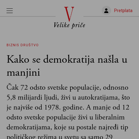
Pretplata
BIZNIS
DRUŠTVO
Kako se demokratija našla u
manjini
Čak 72 odsto svetske populacije, odnosno
5,8 milijardi ljudi, živi u autokratijama, što
je najviše od 1978. godine. A manje od 12
odsto svetske populacije živi u liberalnim
demokratijama, koje su postale najređi tip
političkog režima u svetu sa samo 29