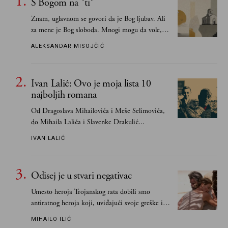
S Bogom na "ti"
Znam, uglavnom se govori da je Bog ljubav. Ali
za mene je Bog sloboda. Mnogi mogu da vole, a
tek retki mogu da podnesu slobodu
ALEKSANDAR MISOJČIĆ
Ivan Lalić: Ovo je moja lista 10
najboljih romana
Od Dragoslava Mihailovića i Meše Selimovića,
do Mihaila Lalića i Slavenke Drakulić...
IVAN LALIĆ
Odisej je u stvari negativac
Umesto heroja Trojanskog rata dobili smo
antiratnog heroja koji, uviđajući svoje greške i
učeći na njima, shvata da postoje stvari koje su
MIHAILO ILIĆ
važnije od svih ratova, slave, novca, herojstva,