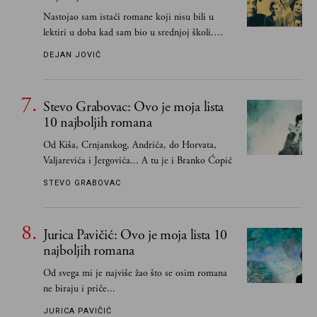
Nastojao sam istaći romane koji nisu bili u
lektiri u doba kad sam bio u srednjoj školi.
Smatrao sam da su "klasici" već dovoljno
DEJAN JOVIĆ
pohvaljeni i istaknuti, pa sam se ograničio na
one romane koje sam čitao ne zato što je to bilo
obavezno, nego po vlastitom izboru
Stevo Grabovac: Ovo je moja lista
10 najboljih romana
Od Kiša, Crnjanskog, Andrića, do Horvata,
Valjarevića i Jergovića... A tu je i Branko Ćopić
STEVO GRABOVAC
Jurica Pavičić: Ovo je moja lista 10
najboljih romana
Od svega mi je najviše žao što se osim romana
ne biraju i priče...
JURICA PAVIČIĆ