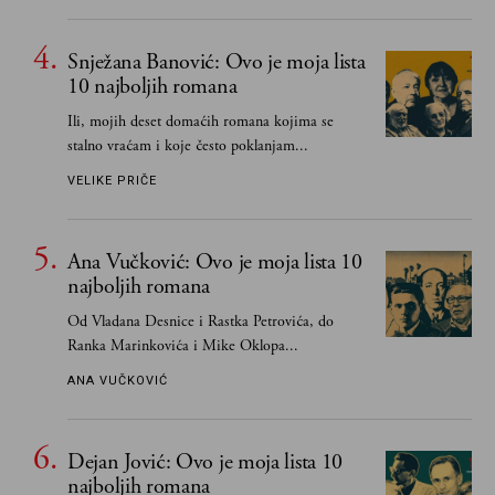
čak i pravde
Snježana Banović: Ovo je moja lista
10 najboljih romana
Ili, mojih deset domaćih romana kojima se
stalno vraćam i koje često poklanjam...
VELIKE PRIČE
Ana Vučković: Ovo je moja lista 10
najboljih romana
Od Vladana Desnice i Rastka Petrovića, do
Ranka Marinkovića i Mike Oklopa...
ANA VUČKOVIĆ
Dejan Jović: Ovo je moja lista 10
najboljih romana