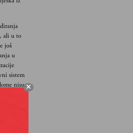
jeska iz
diranja
 ali u to
e još
anja u
zacije
vni sistem
plome nisu