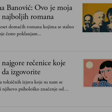
na Banović: Ovo je moja
0 najboljih romana
 deset domaćih romana kojima se stalno
je često poklanjam...
najgore rečenice koje
da izgovorite
 toksičnih izjava koje su nam se
i njihovo psihološko značenje od
lje bez mene“ do „Sve se dešava sa