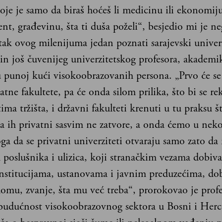
voje je samo da biraš hoćeš li medicinu ili ekonomiju
t, građevinu, šta ti duša poželi“, besjedio mi je n
ak ovog milenijuma jedan poznati sarajevski univerz
sin još čuvenijeg univerzitetskog profesora, akademi
 punoj kući visokoobrazovanih persona. „Prvo će se 
atne fakultete, pa će onda silom prilika, što bi se re
ima tržišta, i državni fakulteti krenuti u tu praksu š
a ih privatni sasvim ne zatvore, a onda ćemo u nek
ga da se privatni univerziteti otvaraju samo zato da
 poslušnika i ulizica, koji stranačkim vezama dobiv
institucijama, ustanovama i javnim preduzećima, dob
lomu, zvanje, šta mu već treba“, prorokovao je profe
udućnost visokoobrazovnog sektora u Bosni i Herc