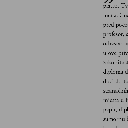
platiti. T
menadžmen
pred počet
profesor, 
odrastao u
u ove priv
zakonitost
diploma d
doći do to
stranačkih
mjesta u 
papir, dip
sumornu b