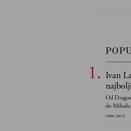
POP
Ivan La
najbol
Od Dragosl
do Mihaila 
IVAN LALIĆ