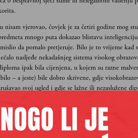
ča o bespravnoj sječi šume ili nelegalnom vađenju pi
orita.
 nisam vjerovao, čovjek je za četiri godine mog stu
predmeta mnogo puta dokazao blistavu inteligenciju,
islio da pomalo pretjeruje. Bilo je to vrijeme kad s
jećalo nasljeđe nekadašnjeg sistema visokog obrazov
iploma ipak bila cijenjena, u kojem su razne malver
 bilo – a jeste) bile dobro skrivene, gdje visokobrazo
rušavao svoj ugled i gdje se lažne ili nezaslužene di
javno i masovno kao sličice za album mundijala.