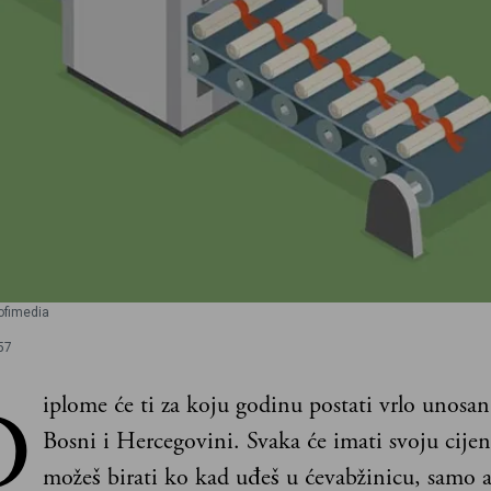
rofimedia
57
D
iplome će ti za koju godinu postati vrlo unosan
Bosni i Hercegovini. Svaka će imati svoju cijen
možeš birati ko kad uđeš u ćevabžinicu, samo 