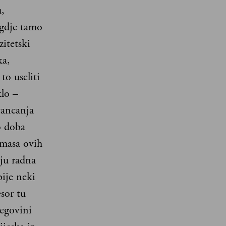
,
egdje tamo
itetski
ka,
to useliti
klo –
tancanja
o doba
 masa ovih
aju radna
ije neki
sor tu
egovini