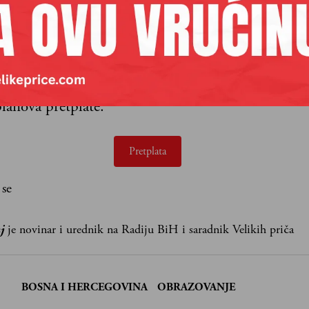
aših premium sadržaja,
lanova pretplate.
Pretplata
 se
j
je novinar i urednik na Radiju BiH i saradnik Velikih priča
:
BOSNA I HERCEGOVINA
OBRAZOVANJE