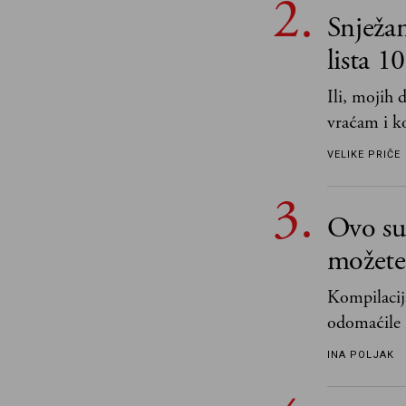
Snježa
lista 1
Ili, mojih
vraćam i ko
VELIKE PRIČE
Ovo su 
možete 
Kompilacija
odomaćile 
„Biće ti bo
INA POLJAK
razlogom“