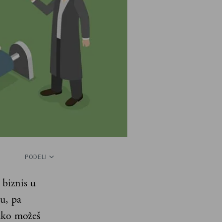
PODELI
 biznis u
u, pa
ako možeš