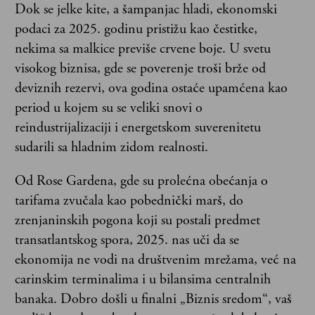
Dok se jelke kite, a šampanjac hladi, ekonomski
podaci za 2025. godinu pristižu kao čestitke,
nekima sa malkice previše crvene boje. U svetu
visokog biznisa, gde se poverenje troši brže od
deviznih rezervi, ova godina ostaće upamćena kao
period u kojem su se veliki snovi o
reindustrijalizaciji i energetskom suverenitetu
sudarili sa hladnim zidom realnosti.
Od Rose Gardena, gde su prolećna obećanja o
tarifama zvučala kao pobednički marš, do
zrenjaninskih pogona koji su postali predmet
transatlantskog spora, 2025. nas uči da se
ekonomija ne vodi na društvenim mrežama, već na
carinskim terminalima i u bilansima centralnih
banaka. Dobro došli u finalni „Biznis sredom“, vaš