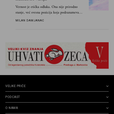
Vernost je etička odluka. Ona nije prirodno
stanje, već svesna pozicija koja podrazumeva
ograničenje sopstvenih impulsa
MILAN DAMJANAC
VELIKE PRIČE
PODCAST
O NAMA