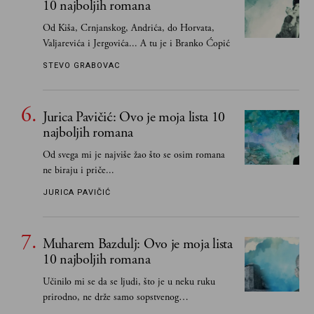
10 najboljih romana
Od Kiša, Crnjanskog, Andrića, do Horvata,
Valjarevića i Jergovića... A tu je i Branko Ćopić
STEVO GRABOVAC
Jurica Pavičić: Ovo je moja lista 10
najboljih romana
Od svega mi je najviše žao što se osim romana
ne biraju i priče...
JURICA PAVIČIĆ
Muharem Bazdulj: Ovo je moja lista
10 najboljih romana
Učinilo mi se da se ljudi, što je u neku ruku
prirodno, ne drže samo sopstvenog
senzibiliteta... Pokušao sam (biće, samo