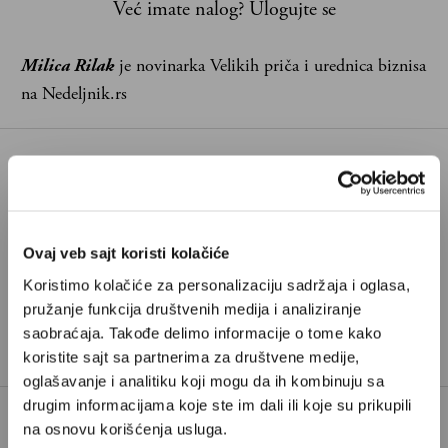
Već imate nalog?
Ulogujte se
Milica Rilak
je novinarka Velikih priča i urednica biznisa
na Nedeljnik.rs
BIZNIS SREDOM
CBP
DŽON JOVANOVIĆ
EXIM BANKA
Ovaj veb sajt koristi kolačiće
TAGOVI:
KRISTIN LAGARD
MOL
Koristimo kolačiće za personalizaciju sadržaja i oglasa,
MOL GRUPA
NETFLIX
pružanje funkcija društvenih medija i analiziranje
PLAVI HORIZONTI
saobraćaja. Takođe delimo informacije o tome kako
koristite sajt sa partnerima za društvene medije,
oglašavanje i analitiku koji mogu da ih kombinuju sa
drugim informacijama koje ste im dali ili koje su prikupili
na osnovu korišćenja usluga.