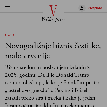
Pretplata
BIZNIS
Novogodišnje biznis čestitke,
malo crvenije
Biznis sredom u poslednjem izdanju za
2025. godinu: Da li je Donald Tramp
ispunio obećanja, kako je Frankfurt postao
„jastrebovo gnezdo“ a Peking i Brisel
zaratili preko sira i mleka i kako je jedan
Jovanović postao ključni čovek američke