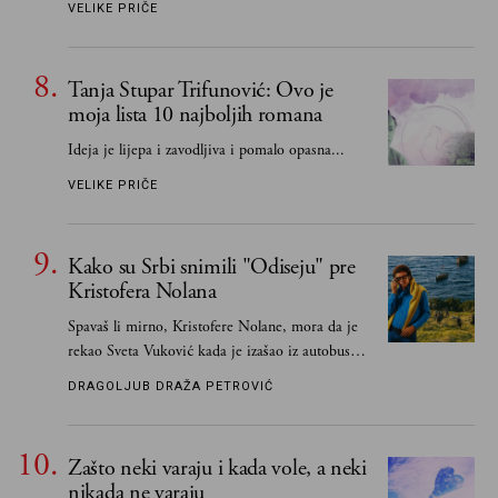
VELIKE PRIČE
pokušao) da to izbegnem
Tanja Stupar Trifunović: Ovo je
moja lista 10 najboljih romana
Ideja je lijepa i zavodljiva i pomalo opasna...
VELIKE PRIČE
Kako su Srbi snimili "Odiseju" pre
Kristofera Nolana
Spavaš li mirno, Kristofere Nolane, mora da je
rekao Sveta Vuković kada je izašao iz autobusa i
čim je stigao kući pozvao Vojkana
DRAGOLJUB DRAŽA PETROVIĆ
Borisavljevića, izrecitovao mu stihove, a ovaj se
oduševio i rekao mu da pesmu odmah pošalje
Grku poštom u Grčku
Zašto neki varaju i kada vole, a neki
nikada ne varaju