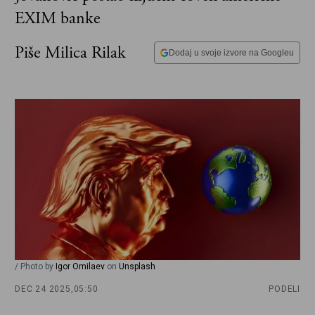
EXIM banke
Piše Milica Rilak
Dodaj u svoje izvore na Googleu
/ Photo by
Igor Omilaev
on
Unsplash
DEC 24 2025,
05:50
PODELI