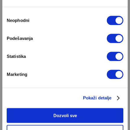
Избор
Neophodni
сагласности
POPULARNO
Podešavanja
Ivan Lalić: Ovo je moja lista 10
Statistika
najboljih romana
Od Dragoslava Mihailovića i Meše Selimovića,
do Mihaila Lalića i Slavenke Drakulić...
Marketing
IVAN LALIĆ
Pokaži detalje
Snježana Banović: Ovo je moja lista
10 najboljih romana
Dozvoli sve
Ili, mojih deset domaćih romana kojima se
stalno vraćam i koje često poklanjam...