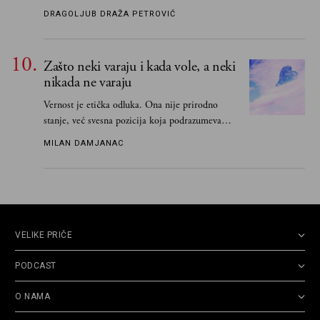
čim je stigao kući pozvao Vojkana
DRAGOLJUB DRAŽA PETROVIĆ
Borisavljevića, izrecitovao mu stihove, a ovaj se
oduševio i rekao mu da pesmu odmah pošalje
Grku poštom u Grčku
Zašto neki varaju i kada vole, a neki
nikada ne varaju
Vernost je etička odluka. Ona nije prirodno
stanje, već svesna pozicija koja podrazumeva
ograničenje sopstvenih impulsa
MILAN DAMJANAC
VELIKE PRIČE
PODCAST
O NAMA