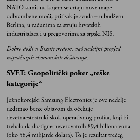
NATO samit na kojem se crtaju nove mape
odbrambene moći, pritisak je svuda – u budžetu
Berlina, u računima za struju hrvatskih
industrijalaca i u pregovorima za srpski NIS.
Dobro došli u Biznis sredom, vaš nedeljni pregled
najvažnijih ekonomskih dešavanja.
SVET: Geopolitički poker „teške
kategorije“
Južnokorejski Samsung Electronics je ove nedelje
uzdrmao berze objavom da očekuje
devetnaestostruki skok operativnog profita, koji bi
trebalo da dostigne neverovatnih 89,4 biliona vona
(oko 58,4 milijarde dolara). To je rezultat trećeg