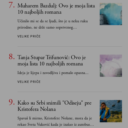
Muharem Bazdulj: Ovo je moja lista
10 najboljih romana
Učinilo mi se da se ljudi, što je u neku ruku
prirodno, ne drže samo sopstvenog
senzibiliteta... Pokušao sam (biće, samo
VELIKE PRIČE
pokušao) da to izbegnem
Tanja Stupar Trifunović: Ovo je
moja lista 10 najboljih romana
Ideja je lijepa i zavodljiva i pomalo opasna...
VELIKE PRIČE
Kako su Srbi snimili "Odiseju" pre
Kristofera Nolana
Spavaš li mirno, Kristofere Nolane, mora da je
rekao Sveta Vuković kada je izašao iz autobusa i