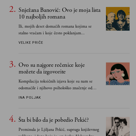
Snježana Banović: Ovo je moja lista
10 najboljih romana
Ili, mojih deset domaćih romana kojima se
stalno vraćam i koje često poklanjam...
VELIKE PRIČE
Ovo su najgore rečenice koje
možete da izgovorite
Kompilacija toksičnih izjava koje su nam se
odomaćile i njihovo psihološko značenje od
„Biće ti bolje bez mene“ do „Sve se dešava sa
INA POLJAK
razlogom“
Šta bi bilo da je pobedio Pekić?
Preminula je Ljiljana Pekić, supruga književnog