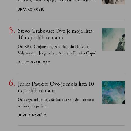
velikana, i žena koja je, uz ćerku Aleksandru,
vodila računa o zaostavštini pisca. Ovu priču o
BRANKO ROSIĆ
njemu, njegovim političkim idejama i svim
propuštenim prilikama u Srbiji, ispričale su
upravo one koje su Borislava Pekića najbolje
Stevo Grabovac: Ovo je moja lista
poznavale
10 najboljih romana
Od Kiša, Crnjanskog, Andrića, do Horvata,
Valjarevića i Jergovića... A tu je i Branko Ćopić
STEVO GRABOVAC
Jurica Pavičić: Ovo je moja lista 10
najboljih romana
Od svega mi je najviše žao što se osim romana
ne biraju i priče...
JURICA PAVIČIĆ