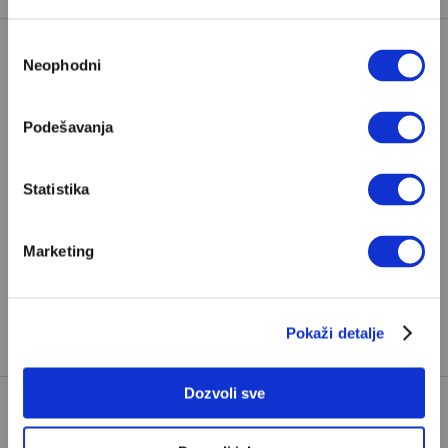
Избор
Neophodni
сагласности
Poštovani, da biste nastavili sa čitanjem naših
premium sadržaja, neophodno je da
Podešavanja
odaberete jedan od planova pretplate.
Statistika
Pretplata
Marketing
Već imate nalog?
Ulogujte se
Milica Rilak
je novinarka Velikih priča i urednica biznisa
Pokaži detalje
na Nedeljnik.rs
Dozvoli sve
TAGOVI:
GLOBALNA EKONOMIJA