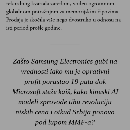
rekordnog kvartala zaredom, vođen ogromnom
globalnom potražnjom za memorijskim čipovima.
Prodaja je skočila više nego dvostruko u odnosu na
isti period prošle godine.
Zašto Samsung Electronics gubi na
vrednosti iako mu je oprativni
profit porastao 19 puta dok
Microsoft steže kaiš, kako kineski AI
modeli sprovode tihu revoluciju
niskih cena i otkud Srbija ponovo
pod lupom MMF-a?