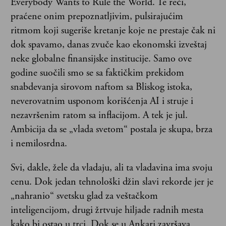
Everybody Wants to Rule the World. Te reči,
praćene onim prepoznatljivim, pulsirajućim
ritmom koji sugeriše kretanje koje ne prestaje čak ni
dok spavamo, danas zvuče kao ekonomski izveštaj
neke globalne finansijske institucije. Samo ove
godine suočili smo se sa faktičkim prekidom
snabdevanja sirovom naftom sa Bliskog istoka,
neverovatnim usponom korišćenja AI i struje i
nezavršenim ratom sa inflacijom. A tek je jul.
Ambicija da se „vlada svetom“ postala je skupa, brza
i nemilosrdna.
Svi, dakle, žele da vladaju, ali ta vladavina ima svoju
cenu. Dok jedan tehnološki džin slavi rekorde jer je
„nahranio“ svetsku glad za veštačkom
inteligencijom, drugi žrtvuje hiljade radnih mesta
kako bi ostao u trci. Dok se u Ankari završava