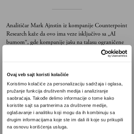
Analitičar Mark Ajnstin iz kompanije Counterpoint
Research kaže da ovo ima veze isključivo sa „AI
bumom“, gde kompanije jašu na talasu ograničene
ponude i neviđene potražnje. Ipak, investitori su
nezasiti: akcije su pale za skoro 7% jer su neki
očekivali još ekstremnije cifre, a tržišna vrednost je
Ovaj veb sajt koristi kolačiće
umanjena za 100 milijardi dolara uprkos istorijskom
uspehu.
Koristimo kolačiće za personalizaciju sadržaja i oglasa,
pružanje funkcija društvenih medija i analiziranje
saobraćaja. Takođe delimo informacije o tome kako
koristite sajt sa partnerima za društvene medije,
oglašavanje i analitiku koji mogu da ih kombinuju sa
drugim informacijama koje ste im dali ili koje su prikupili
na osnovu korišćenja usluga.