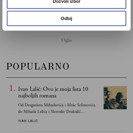
Dozvoli izbor
Odbij
POPULARNO
Ivan Lalić: Ovo je moja lista 10
najboljih romana
Od Dragoslava Mihailovića i Meše Selimovića,
do Mihaila Lalića i Slavenke Drakulić...
IVAN LALIĆ