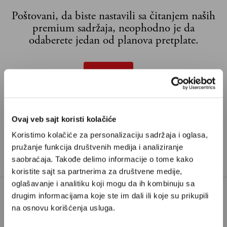
Poštovani, da biste nastavili sa čitanjem naših
premium sadržaja, neophodno je da
odaberete jedan od planova pretplate.
Pretplata
Već imate nalog?
Ulogujte se
Ovaj veb sajt koristi kolačiće
ANTIPERSPIRANT
Koristimo kolačiće za personalizaciju sadržaja i oglasa,
TAGOVI:
pružanje funkcija društvenih medija i analiziranje
PLATIČNA ŠPATULA
TUŠIRANJE
saobraćaja. Takođe delimo informacije o tome kako
koristite sajt sa partnerima za društvene medije,
oglašavanje i analitiku koji mogu da ih kombinuju sa
drugim informacijama koje ste im dali ili koje su prikupili
na osnovu korišćenja usluga.