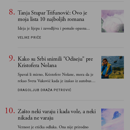
Tanja Stupar Trifunović: Ovo je
moja lista 10 najboljih romana
Ideja je lijepa i zavodljiva i pomalo opasna...
VELIKE PRIČE
Kako su Srbi snimili "Odiseju" pre
Kristofera Nolana
Spavaš li mirno, Kristofere Nolane, mora da je
rekao Sveta Vuković kada je izašao iz autobusa i
čim je stigao kući pozvao Vojkana
DRAGOLJUB DRAŽA PETROVIĆ
Borisavljevića, izrecitovao mu stihove, a ovaj se
oduševio i rekao mu da pesmu odmah pošalje
Grku poštom u Grčku
Zašto neki varaju i kada vole, a neki
nikada ne varaju
Vernost je etička odluka. Ona nije prirodno