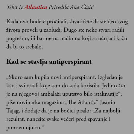
Tekst iz
Atlantica
Priredila Ana Ćosić
Kada ovo budete pročitali, shvatićete da ste deo svog
života proveli u zabludi. Dugo ste neke stvari radili
pogrešno, ili bar ne na način na koji stručnjaci kažu
da bi to trebalo.
Kad se stavlja antiperspirant
„Skoro sam kupila novi antiperspirant. Izgledao je
kao i svi ostali koje sam do sada koristila. Jedino što
je na njegovoj ambalaži uputstvo bilo istaknutije“,
piše novinarka magazina „The Atlantic“ Jasmin
Tajag, i dodaje da je na bočici pisalo: „Za najbolji
rezultat, nanesite svake večeri pred spavanje i
ponovo ujutru.“