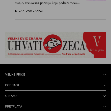
stanje, već svesna pozicija koja podrazumeva
ograničenje sopstvenih impulsa
MILAN DAMJANAC
VELIKE PRIČE
PODCAST
O NAMA
PRETPLATA