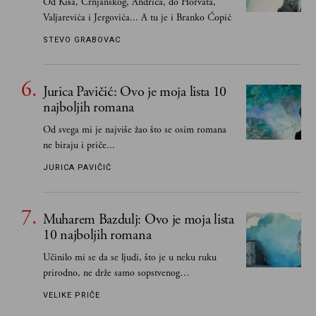
Od Kiša, Crnjanskog, Andrića, do Horvata,
Valjarevića i Jergovića... A tu je i Branko Ćopić
STEVO GRABOVAC
Jurica Pavičić: Ovo je moja lista 10
najboljih romana
Od svega mi je najviše žao što se osim romana
ne biraju i priče...
JURICA PAVIČIĆ
Muharem Bazdulj: Ovo je moja lista
10 najboljih romana
Učinilo mi se da se ljudi, što je u neku ruku
prirodno, ne drže samo sopstvenog
senzibiliteta... Pokušao sam (biće, samo
VELIKE PRIČE
pokušao) da to izbegnem