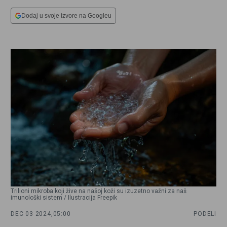
Dodaj u svoje izvore na Googleu
Trilioni mikroba koji žive na našoj koži su izuzetno važni za naš
imunološki sistem / Ilustracija Freepik
DEC 03 2024,
05:00
PODELI