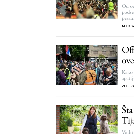
ost
Od od
podse
pesam
ALEKS
Off
ove
Kako s
apatij
VELJK
Šta
Ti
Vodit