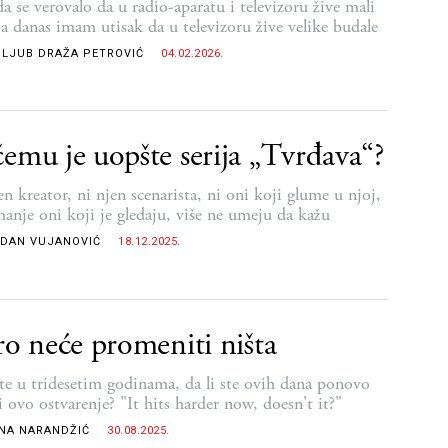
a se verovalo da u radio-aparatu i televizoru žive mali
, a danas imam utisak da u televizoru žive velike budale
LJUB DRAŽA PETROVIĆ
04.02.2026.
emu je uopšte serija „Tvrđava“?
n kreator, ni njen scenarista, ni oni koji glume u njoj,
manje oni koji je gledaju, više ne umeju da kažu
DAN VUJANOVIĆ
18.12.2025.
ro neće promeniti ništa
te u tridesetim godinama, da li ste ovih dana ponovo
i ovo ostvarenje? "It hits harder now, doesn't it?"
NA NARANDŽIĆ
30.08.2025.