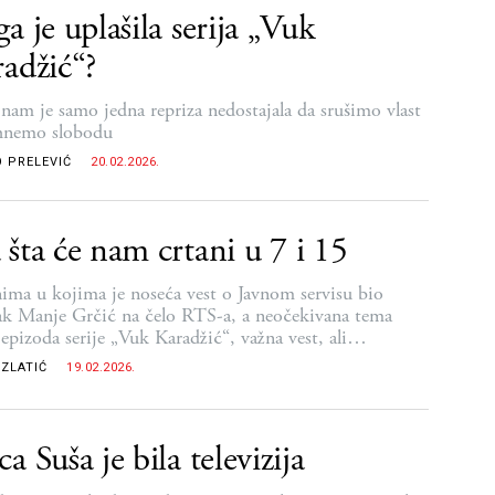
a je uplašila serija „Vuk
adžić“?
nam je samo jedna repriza nedostajala da srušimo vlast
hnemo slobodu
 PRELEVIĆ
20.02.2026.
šta će nam crtani u 7 i 15
ima u kojima je noseća vest o Javnom servisu bio
ak Manje Grčić na čelo RTS-a, a neočekivana tema
epizoda serije „Vuk Karadžić“, važna vest, ali
redivo manje vidljiva, bila je da je preminula
 ZLATIĆ
19.02.2026.
odišnja urednica i autorka dečjeg programa RTS-a
ka Bajić
a Suša je bila televizija