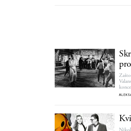
Skr
pr
Zašto
Valans
konce
ALEKS
Kvi
Nikol