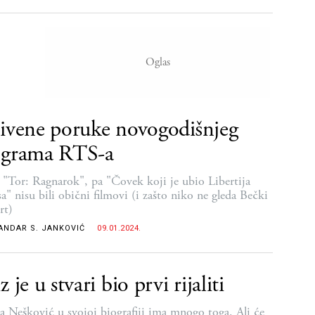
ivene poruke novogodišnjeg
ograma RTS-a
 "Tor: Ragnarok", pa "Čovek koji je ubio Libertija
a" nisu bili obični filmovi (i zašto niko ne gleda Bečki
rt)
ANDAR S. JANKOVIĆ
09.01.2024.
z je u stvari bio prvi rijaliti
a Nešković u svojoj biografiji ima mnogo toga. Ali će