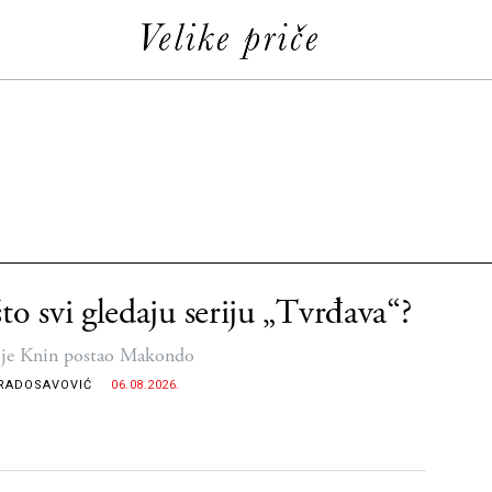
to svi gledaju seriju „Tvrđava“?
je Knin postao Makondo
RADOSAVOVIĆ
06.08.2026.