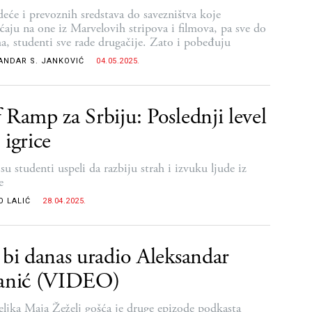
alih
eće i prevoznih sredstava do savezništva koje
ćaju na one iz Marvelovih stripova i filmova, pa sve do
a, studenti sve rade drugačije. Zato i pobeđuju
ANDAR S. JANKOVIĆ
04.05.2025.
 Ramp za Srbiju: Poslednji level
 igrice
u studenti uspeli da razbiju strah i izvuku ljude iz
e
O LALIĆ
28.04.2025.
 bi danas uradio Aleksandar
janić (VIDEO)
eljka Maja Žeželj gošća je druge epizode podkasta