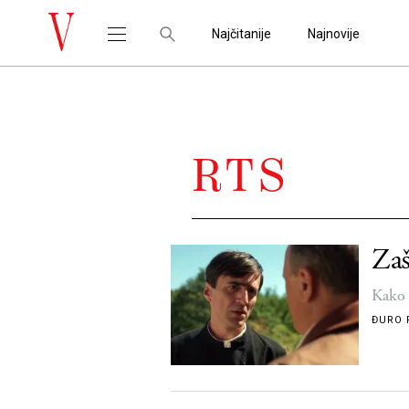
Najčitanije
Najnovije
RTS
Zaš
Kako 
ĐURO 