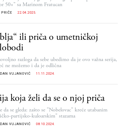
or 50+" sa Marinom Fratucan
 PRIČE
22.04.2025.
blja“ ili priča o umetničkoj
lobodi
ovoljno razloga da sebe ubedimo da je ovo važna serija,
eć ne možemo i da je odlična
DAN VUJANOVIĆ
11.11.2024.
ija koja želi da se o njoj priča
 ne da se gleda: zašto se "Nobelovac" kreće utabanim
tičko-partijsko-kuloarskim" stazama
DAN VUJANOVIĆ
08.10.2024.