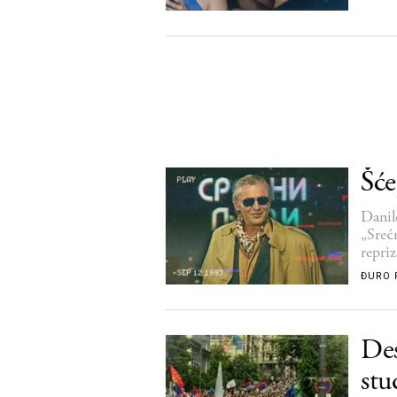
Šće
Danil
„Sreć
repri
ĐURO 
Des
stu