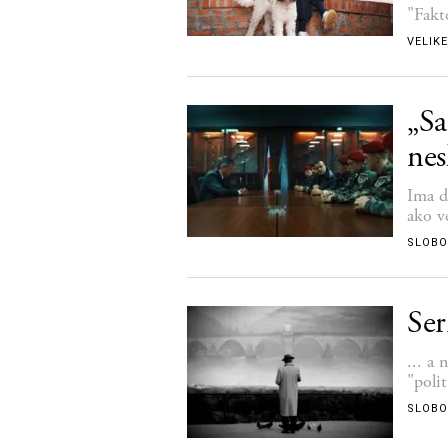
"Fakt
VELIKE
„Sa
nes
Ima d
ako v
SLOBO
Ser
... a
"poli
SLOBO