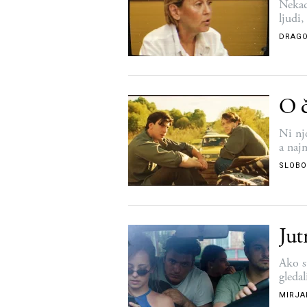
Nekad
ljudi
DRAGO
O č
Ni nje
a naj
SLOBO
Jut
Ako s
gledal
MIRJA