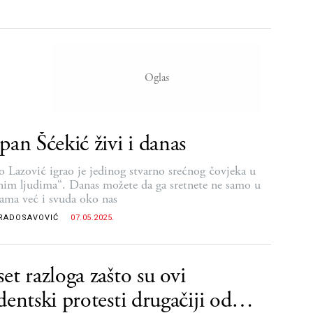
pan Šćekić živi i danas
o Lazović igrao je jedinog stvarno srećnog čovjeka u
nim ljudima“. Danas možete da ga sretnete ne samo u
zama već i svuda oko nas
RADOSAVOVIĆ
07.05.2025.
et razloga zašto su ovi
dentski protesti drugačiji od