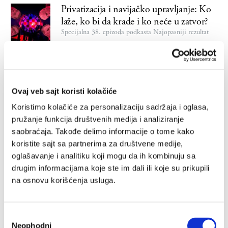
Privatizacija i navijačko upravljanje: Ko
laže, ko bi da krade i ko neće u zatvor?
Specijalna 38. epizoda podkasta Najopasniji rezultat
UROŠ JOVIČIĆ
05.03.2024.
Tri puta reč na slovo K
Pregled zimske pijace: Zvezda i Partizan, Perišić i
Ovaj veb sajt koristi kolačiće
Brekalo, Lion i ostatak sveta - 34. epizoda podkasta
Najopasniji rezultat
Koristimo kolačiće za personalizaciju sadržaja i oglasa,
UROŠ JOVIČIĆ
06.02.2024.
pružanje funkcija društvenih medija i analiziranje
saobraćaja. Takođe delimo informacije o tome kako
Najopasniji rezultat Specijal – Veliki
koristite sajt sa partnerima za društvene medije,
Q&A: 30 pitanja i još više odgovora
oglašavanje i analitiku koji mogu da ih kombinuju sa
Dosad ste ih slušali, sada ih gledajte: Vladimir
drugim informacijama koje ste im dali ili koje su prikupili
Novaković, Saša Ibrulj, Mihovil Topić i domaćin Uroš
Jovičić
na osnovu korišćenja usluga.
UROŠ JOVIČIĆ
17.10.2023.
Избор
Podcast Najopasniji rezultat: Čelsi – koji
Neophodni
сагласности