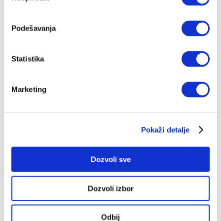
đavo?; navijački bes, otkazani derbiji
Sa Vladimirom Novakovićem i Mihovilom Topićem o
Amsterdamu, o ultrasima koji kontrolišu Olimpik i
Podešavanja
kako je Hajduk amortizovao takve uticaje, i najviše o
Čelsiju
UROŠ JOVIČIĆ
26.09.2023.
Statistika
Nova sezona podkasta Najopasniji
rezultat: Velika najava evrokupova
Marketing
Druga sezona podkasta „Najopasniji rezultat“ otvara se
pričom o evrokupovima – slušajte nas (i gledajte)
svakog utorka
UROŠ JOVIČIĆ
05.09.2023.
Pokaži detalje
Dozvoli sve
Dozvoli izbor
Odbij