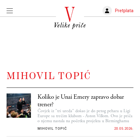
Pretplata
MIHOVIL TOPIĆ
Koliko je Unai Emery zapravo dobar
trener?
Čovjek iz "tri ureda" došao je do petog pehara u Ligi
Europe sa trećim klubom - Aston Villom. Ovo je priča
o njemu nastala na početku projekta u Birminghamu
MIHOVIL TOPIĆ
20.05.2026.