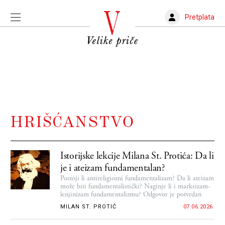
Pretplata
HRIŠĆANSTVO
Istorijske lekcije Milana St. Protića: Da li
je i ateizam fundamentalan?
Postoji li antireligiozni fundamentalizam? Da li ateizam
može biti fundamentalistički? Naginje li i marksizam-
lenjinizam fundamentalizmu? Odgovor je potvrdan
MILAN ST. PROTIĆ
07.06.2026.