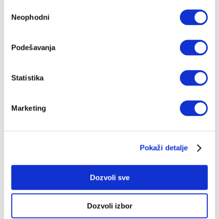
hrabro i bez izmotavanja, usprkos svim nogometašima
Избор
koji se krste i gledaju u nebesa
Neophodni
сагласности
ANTE TOMIĆ
14.08.2024.
Podešavanja
Najgledanija serija na svetu
... za koju niko nije čuo – fenomen "The Chosen"
SLOBODAN VUJANOVIĆ
28.06.2024.
Statistika
Teolog koji nas je tjerao da zagrlimo
Marketing
Srbe
Šta je Jürgen Moltmann govorio o Chomskom,
Umbertu Ecu, Dawkinsu, Darwinu, ateizmu, nadi,
humanizmu...
Pokaži detalje
DRAGO PILSEL
10.06.2024.
Dozvoli sve
Pravoslavni presedan, Angelica je
đakonisa: Kako će sad reagirati Papa?
Dozvoli izbor
U Aleksandrijskoj patrijaršiji (gdje su mnoge stvari
počele), odnedavno imamo ženu (osporenu) đakonisu.