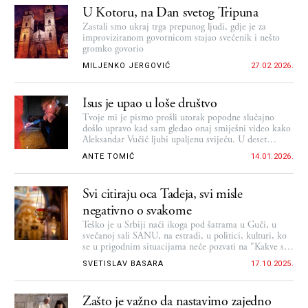
U Kotoru, na Dan svetog Tripuna
Zastali smo ukraj trga prepunog ljudi, gdje je za
improviziranom govornicom stajao svećenik i nešto
gromko govorio
MILJENKO JERGOVIĆ
27.02.2026.
Isus je upao u loše društvo
Tvoje mi je pismo prošli utorak popodne slučajno
došlo upravo kad sam gledao onaj smiješni video kako
Aleksandar Vučić ljubi upaljenu svijeću. U deset
sekundi koliko to traje jasno se vidi da je njemu taj
ANTE TOMIĆ
14.01.2026.
crkveni običaj nešto novo i nepoznato
Svi citiraju oca Tadeja, svi misle
negativno o svakome
Teško je u Srbiji naći ikoga pod šatrama u Guči, u
svečanoj sali SANU, na estradi, u politici, kulturi, ko
se u prigodnim situacijama neće pozvati na "Kakve su
ti misli..."
SVETISLAV BASARA
17.10.2025.
Zašto je važno da nastavimo zajedno