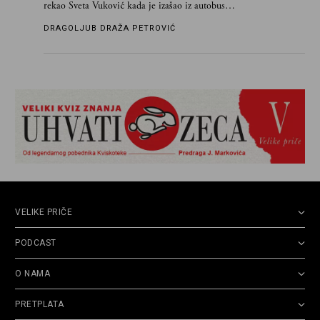
rekao Sveta Vuković kada je izašao iz autobusa i
čim je stigao kući pozvao Vojkana
DRAGOLJUB DRAŽA PETROVIĆ
Borisavljevića, izrecitovao mu stihove, a ovaj se
oduševio i rekao mu da pesmu odmah pošalje
Grku poštom u Grčku
VELIKE PRIČE
PODCAST
O NAMA
PRETPLATA