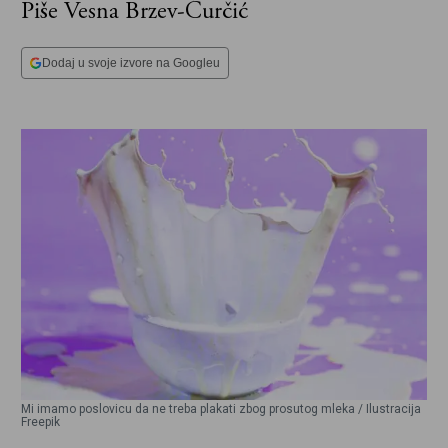
Piše Vesna Brzev-Ćurčić
Dodaj u svoje izvore na Googleu
Mi imamo poslovicu da ne treba plakati zbog prosutog mleka / Ilustracija
Freepik