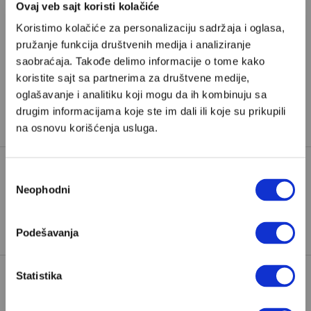
Pretplata
Ovaj veb sajt koristi kolačiće
Koristimo kolačiće za personalizaciju sadržaja i oglasa,
Već imate nalog?
Ulogujte se
pružanje funkcija društvenih medija i analiziranje
saobraćaja. Takođe delimo informacije o tome kako
koristite sajt sa partnerima za društvene medije,
Vesna Brzev-Ćurčić
je psihoanalitičarka i specijalista
oglašavanje i analitiku koji mogu da ih kombinuju sa
medicinske psihologije iz Beograda i saradnica Velikih
drugim informacijama koje ste im dali ili koje su prikupili
priča
na osnovu korišćenja usluga.
Избор
Neophodni
NADA
PROPUŠTENE PRILIKE
сагласности
TAGOVI:
VOLJA
ŽELJE
Podešavanja
Statistika