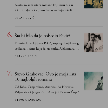
Nastojao sam istaći romane koji nisu bili u
lektiri u doba kad sam bio u srednjoj školi.
Smatrao sam da su "klasici" već dovoljno
DEJAN JOVIĆ
pohvaljeni i istaknuti, pa sam se ograničio na
one romane koje sam čitao ne zato što je to bilo
obavezno, nego po vlastitom izboru
Šta bi bilo da je pobedio Pekić?
Preminula je Ljiljana Pekić, supruga književnog
velikana, i žena koja je, uz ćerku Aleksandru,
vodila računa o zaostavštini pisca. Ovu priču o
BRANKO ROSIĆ
njemu, njegovim političkim idejama i svim
propuštenim prilikama u Srbiji, ispričale su
upravo one koje su Borislava Pekića najbolje
Stevo Grabovac: Ovo je moja lista
poznavale
10 najboljih romana
Od Kiša, Crnjanskog, Andrića, do Horvata,
Valjarevića i Jergovića... A tu je i Branko Ćopić
STEVO GRABOVAC