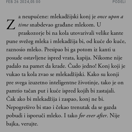
FEB 26 2024,
05:00
PODELI
a neupućene: mlekadžijski konj je
once upon a
Z
time
snabdevao građane mlekom. U
praskozorje bi na kola utovarivali velike kante
pune svežeg mleka i mlekadžija bi, od kuće do kuće,
raznosio mleko. Presipao bi ga potom iz kanti u
posude ostavljene ispred vrata, kapija. Nikome nije
padalo na pamet da krade. Čudo jedno! Konj koji je
vukao ta kola zvao se mlekadžijski. Kako su konji
pre svega izuzetno inteligentne životinje, tako je on
pamtio tačan put i kuće ispred kojih bi zastajali.
Čak ako bi mlekadžija i zaspao, konj ne bi.
Nepogrešivo bi stao i čekao trenutak da se gazda
pobudi i isporuči mleko. I tako
for ever after
. Nije
bajka, verujte.