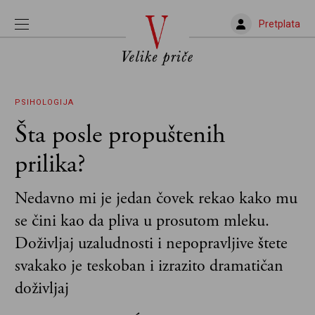
Pretplata
PSIHOLOGIJA
Šta posle propuštenih
prilika?
Nedavno mi je jedan čovek rekao kako mu
se čini kao da pliva u prosutom mleku.
Doživljaj uzaludnosti i nepopravljive štete
svakako je teskoban i izrazito dramatičan
doživljaj