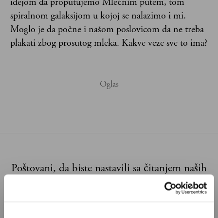
idejom da proputujemo Mlečnim putem, tom
spiralnom galaksijom u kojoj se nalazimo i mi.
Moglo je da počne i našom poslovicom da ne treba
plakati zbog prosutog mleka. Kakve veze sve to ima?
Poštovani, da biste nastavili sa čitanjem naših
premium sadržaja, neophodno je da
odaberete jedan od planova pretplate.