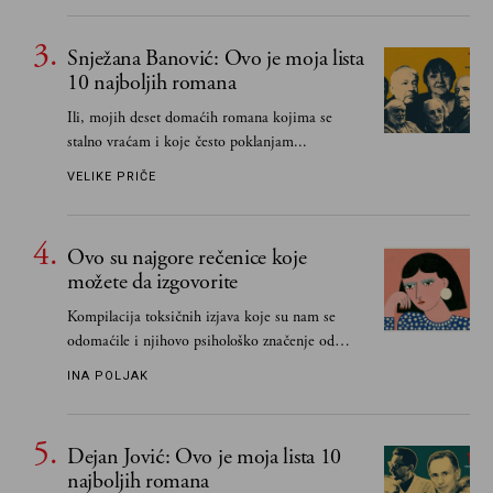
čak i pravde
Snježana Banović: Ovo je moja lista
10 najboljih romana
Ili, mojih deset domaćih romana kojima se
stalno vraćam i koje često poklanjam...
VELIKE PRIČE
Ovo su najgore rečenice koje
možete da izgovorite
Kompilacija toksičnih izjava koje su nam se
odomaćile i njihovo psihološko značenje od
„Biće ti bolje bez mene“ do „Sve se dešava sa
INA POLJAK
razlogom“
Dejan Jović: Ovo je moja lista 10
najboljih romana