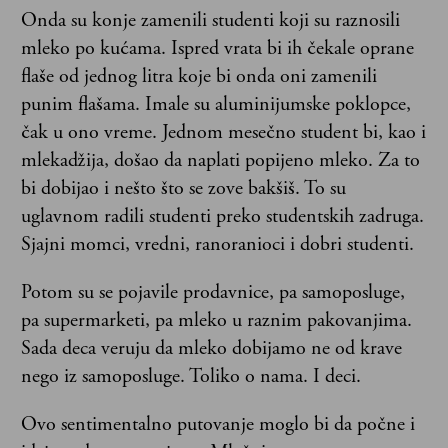
Onda su konje zamenili studenti koji su raznosili
mleko po kućama. Ispred vrata bi ih čekale oprane
flaše od jednog litra koje bi onda oni zamenili
punim flašama. Imale su aluminijumske poklopce,
čak u ono vreme. Jednom mesečno student bi, kao i
mlekadžija, došao da naplati popijeno mleko. Za to
bi dobijao i nešto što se zove bakšiš. To su
uglavnom radili studenti preko studentskih zadruga.
Sjajni momci, vredni, ranoranioci i dobri studenti.
Potom su se pojavile prodavnice, pa samoposluge,
pa supermarketi, pa mleko u raznim pakovanjima.
Sada deca veruju da mleko dobijamo ne od krave
nego iz samoposluge. Toliko o nama. I deci.
Ovo sentimentalno putovanje moglo bi da počne i