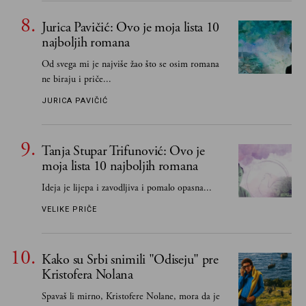
Jurica Pavičić: Ovo je moja lista 10
najboljih romana
Od svega mi je najviše žao što se osim romana
ne biraju i priče...
JURICA PAVIČIĆ
Tanja Stupar Trifunović: Ovo je
moja lista 10 najboljih romana
Ideja je lijepa i zavodljiva i pomalo opasna...
VELIKE PRIČE
Kako su Srbi snimili "Odiseju" pre
Kristofera Nolana
Spavaš li mirno, Kristofere Nolane, mora da je