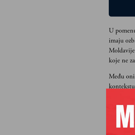
U pomenut
imaju ozb
Moldavije
koje ne za
Među onim
kontekstu
Hercegovi
pokušavaj
Paralelno,
proširenj