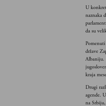
U konkret
naznaka d
parlament
da su veli
Pomenuti 
države Za
Albaniju. 
jugosloven
kraja mese
Drugi razl
agende. U 
na Srbiju