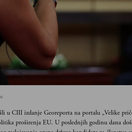
00
li u CIII izdanje Georeporta na portalu „Velike prič
olitika proširenja EU. U poslednjih godinu dana doš