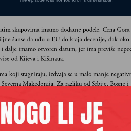
im skupovima imamo dodatne podele. Crna Gora i
iljne šanse da uđu u EU do kraja decenije, dok oko 
 i dalje imamo otvoren datum, jer ima previše nepo
vise od Kijeva i Kišinaua.
a koji stagniraju, izdvaja se u malo manje negati
 Severna Makedonija. Za razliku od Srbije, Bosne i
ne i Kosova, koji ne rade gotovo ništa, Makedonci 
u uprkos blokadi Bugarske.
 u EU se iskristalisala pozicija, kako u timu koji vod
e EU, tako i među državama članicama: gurati zemlje