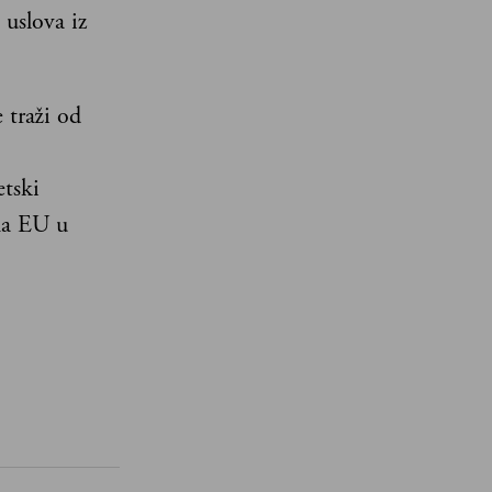
 uslova iz
 traži od
tski
ma EU u