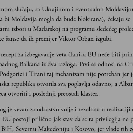
nom slučaju, sa Ukrajinom i eventualno Moldavij
a bi Moldavija mogla da bude blokirana), čekaju se
arni izbori u Mađarskoj na programu sledećeg prole
ke šanse da ih premijer Viktor Orban izgubi.
recept za izbegavanje veta članica EU neće biti pri
padnog Balkana iz dva razloga. Prvi se odnosi na Cr
Podgorici i Tirani taj mehanizam nije potreban jer j
ska republika otvorila sva poglavlja odavno, a Alban
ca otvoriti i poslednji preostali klaster.
og je vezan za odsustvo volje i rezultata u realizaciji
EU postoji prilično jak stav da se ta privilegija ne 
, BiH, Severnu Makedoniju i Kosovo, jer vlade tih z