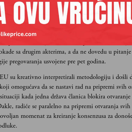
eforme i ne gubiti snagu i vreme sa onima koji ne ž
 evropsku agendu.
ronašli način kako da izbegnu da Mađarska blokira
ki proces sa Ukrajinom, ali i da preventivno deluju
okade sa drugim akterima, a da ne dovedu u pitanje 
ije pregovaranja usvojene pre pet godina.
EU su kreativno interpretirali metodologiju i došli
koji omogućava da se nastavi rad na pripremi svih os
 situaciji kada jedna država članica blokira otvaranj
Dakle, radiće se paralelno na pripremi otvaranja svih 
povoljan momenat za kreiranje konsenzusa za donoš
odluke.