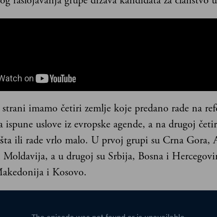
og raslojavanja grupe država kandidata za članstvo 
 strani imamo četiri zemlje koje predano rade na re
a ispune uslove iz evropske agende, a na drugoj četiri
šta ili rade vrlo malo. U prvoj grupi su Crna Gora, 
 Moldavija, a u drugoj su Srbija, Bosna i Hercegovi
akedonija i Kosovo.