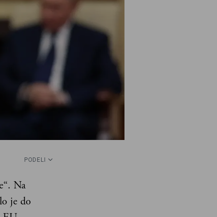
PODELI
e“. Na
lo je do