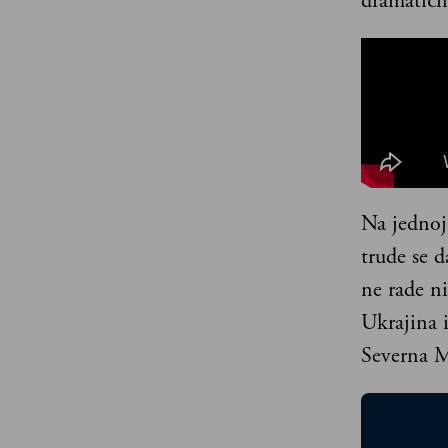
dramatičn
Na jednoj
trude se d
ne rade ni
Ukrajina i
Severna M