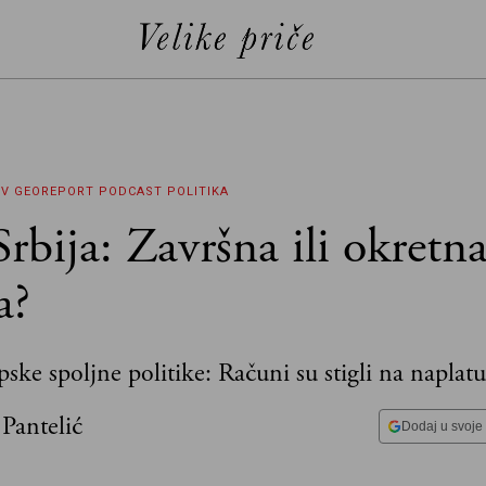
EV GEOREPORT
PODCAST
POLITIKA
rbija: Završna ili okretn
a?
pske spoljne politike: Računi su stigli na naplatu
 Pantelić
Dodaj u svoje