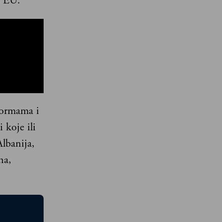
u EU.
formama i
 koje ili
Albanija,
na,