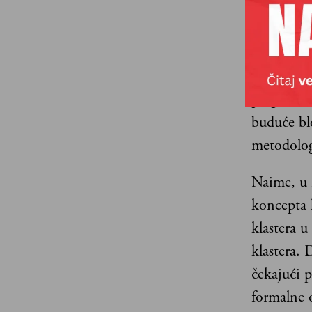
sprovode r
realizuju
U EU su p
pregovarač
buduće bl
metodolog
Naime, u 
koncepta 
klastera u
klastera. 
čekajući 
formalne 