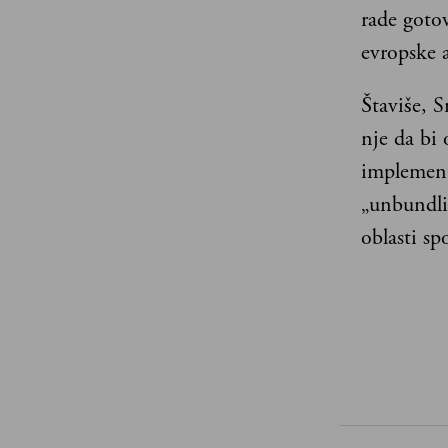
rade gotov
evropske 
Štaviše, 
nje da bi 
implement
„unbundli
oblasti sp