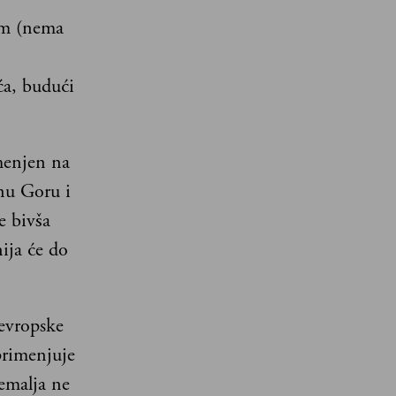
om (nema
ća, budući
menjen na
nu Goru i
e bivša
ija će do
 evropske
primenjuje
emalja ne