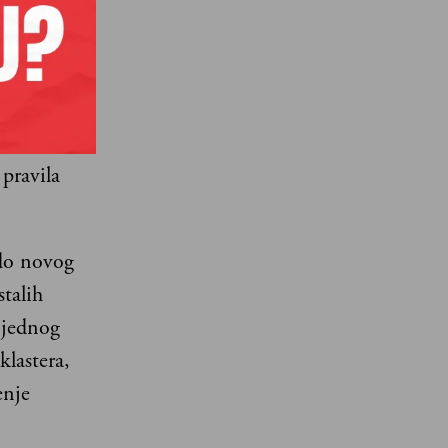
ele da
 na
pravila
 do novog
talih
e jednog
klastera,
enje