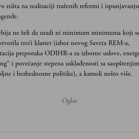
o ništa na realizaciji traženih reformi i ispunjavanju
agende.
Srbija ne želi da uradi ni minimum minimuma koji se
otvorila treći klaster (izbor novog Saveta REM-a,
acija preporuka ODIHR-a za izborne uslove, energe
ng“ i povećanje stepena usklađenosti sa saopštenji
oljne i bezbednosne politike), a kamoli nešto više.