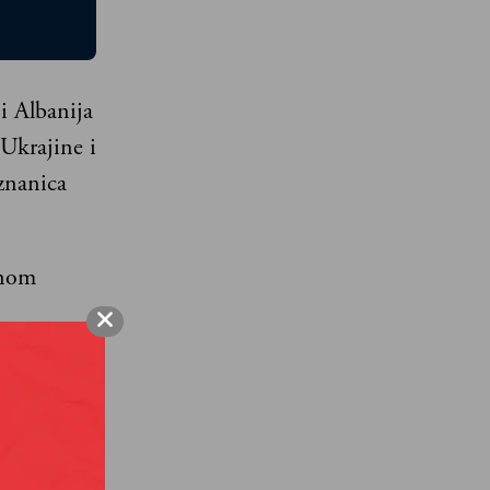
 Albanija
Ukrajine i
znanica
vnom
bar nešto
i
 koje