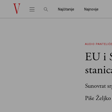
Najčitanije
Najnovije
AUDIO
PANTELIĆ
EU i S
stanic
Sunovrat sr
Piše Željko