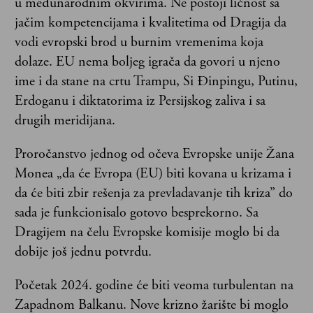
u međunarodnim okvirima. Ne postoji ličnost sa
jačim kompetencijama i kvalitetima od Dragija da
vodi evropski brod u burnim vremenima koja
dolaze. EU nema boljeg igrača da govori u njeno
ime i da stane na crtu Trampu, Si Đinpingu, Putinu,
Erdoganu i diktatorima iz Persijskog zaliva i sa
drugih meridijana.
Proročanstvo jednog od očeva Evropske unije Žana
Monea „da će Evropa (EU) biti kovana u krizama i
da će biti zbir rešenja za prevladavanje tih kriza” do
sada je funkcionisalo gotovo besprekorno. Sa
Dragijem na čelu Evropske komisije moglo bi da
dobije još jednu potvrdu.
Početak 2024. godine će biti veoma turbulentan na
Zapadnom Balkanu. Nove krizno žarište bi moglo