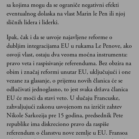
sa kojima mogu da se ograniče negativni efekti
eventualnog dolaska na vlast Marin le Pen ili njoj
sličnih lidera i liderki.
Ipak, čak i da se usvoje najavljene reforme o
dubljim integracijama EU u rukama Le Penove, ako
osvoji vlast, ostaju dva veoma moćna instrumenta:
pravo veta i raspisivanje referenduma. Bez obzira na
obim i značaj reformi unutar EU, uključujući i one
vezane za glasanje, o prijemu novih članica će se
odlučivati jednoglasno, to jest svaka država članica
EU će moći da stavi veto. U slučaju Francuske,
zahvaljujući zakonu usvojenom na izričit zahtev
Nikole Sarkozija pre 15 godina, predsednik Pete
republike ima diskreciono pravo da raspiše
referendum o članstvu nove zemlje u EU. Fransoa