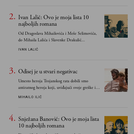
Ivan Lalić: Ovo je moja lista 10
najboljih romana
Od Dragoslava Mihailovića i Meše Selimovića,
do Mihaila Lalića i Slavenke Drakulić...
IVAN LALIĆ
Odisej je u stvari negativac
Umesto heroja Trojanskog rata dobili smo
antiratnog heroja koji, uviđajući svoje greške i
učeći na njima, shvata da postoje stvari koje su
MIHAILO ILIĆ
važnije od svih ratova, slave, novca, herojstva,
čak i pravde
Snježana Banović: Ovo je moja lista
10 najboljih romana