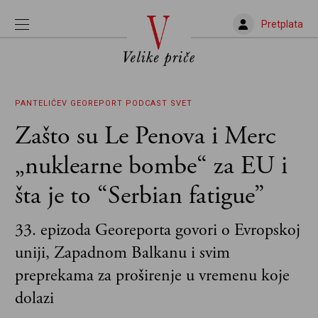
Pretplata
PANTELIĆEV GEOREPORT
PODCAST
SVET
Zašto su Le Penova i Merc
„nuklearne bombe“ za EU i
šta je to “Serbian fatigue”
33. epizoda Georeporta govori o Evropskoj
uniji, Zapadnom Balkanu i svim
preprekama za proširenje u vremenu koje
dolazi