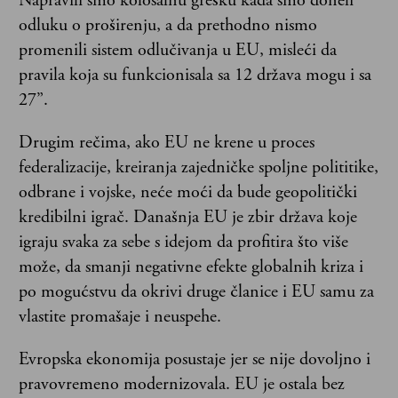
Napravili smo kolosalnu grešku kada smo doneli
odluku o proširenju, a da prethodno nismo
promenili sistem odlučivanja u EU, misleći da
pravila koja su funkcionisala sa 12 država mogu i sa
27”.
Drugim rečima, ako EU ne krene u proces
federalizacije, kreiranja zajedničke spoljne polititike,
odbrane i vojske, neće moći da bude geopolitički
kredibilni igrač. Današnja EU je zbir država koje
igraju svaka za sebe s idejom da profitira što više
može, da smanji negativne efekte globalnih kriza i
po mogućstvu da okrivi druge članice i EU samu za
vlastite promašaje i neuspehe.
Evropska ekonomija posustaje jer se nije dovoljno i
pravovremeno modernizovala. EU je ostala bez