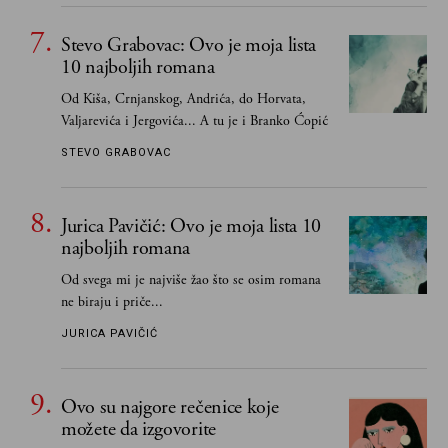
one romane koje sam čitao ne zato što je to bilo
obavezno, nego po vlastitom izboru
Stevo Grabovac: Ovo je moja lista
10 najboljih romana
Od Kiša, Crnjanskog, Andrića, do Horvata,
Valjarevića i Jergovića... A tu je i Branko Ćopić
STEVO GRABOVAC
Jurica Pavičić: Ovo je moja lista 10
najboljih romana
Od svega mi je najviše žao što se osim romana
ne biraju i priče...
JURICA PAVIČIĆ
Ovo su najgore rečenice koje
možete da izgovorite