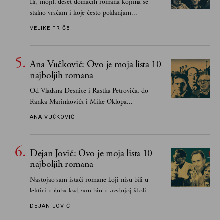
Ili, mojih deset domaćih romana kojima se
stalno vraćam i koje često poklanjam...
VELIKE PRIČE
Ana Vučković: Ovo je moja lista 10
najboljih romana
Od Vladana Desnice i Rastka Petrovića, do
Ranka Marinkovića i Mike Oklopa...
ANA VUČKOVIĆ
Dejan Jović: Ovo je moja lista 10
najboljih romana
Nastojao sam istaći romane koji nisu bili u
lektiri u doba kad sam bio u srednjoj školi.
Smatrao sam da su "klasici" već dovoljno
DEJAN JOVIĆ
pohvaljeni i istaknuti, pa sam se ograničio na