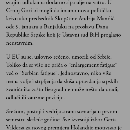
svojim odlukama dodatno sipa ulje na vatru. U
Crnoj Gori bi mogli da imamo novu političku
krizu ako predsednik Skupštine Andrija Mandić
ode 9. januara u Banjaluku na proslavu Dana
Republike Srpske koji je Ustavni sud BiH proglasio
neustavnim.
U EU su se, uslovno rečeno, umorili od Srbije.
Toliko da se više ne priča o “enlargement fatigue”
već o “Serbian fatigue”. Jednostavno, niko više
nema volje i strpljenja da sluša opravdanja srpskih
zvaničnika zašto Beograd ne može nešto da uradi,
odluči ili zauzme poziciju.
Srećom, postoji i vedrija strana scenarija u prvom
semestru sledeće godine. Sve izvesniji izbor Gerta
Vildersa za novog premijera Holandije motivisao je