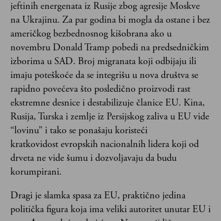
jeftinih energenata iz Rusije zbog agresije Moskve
na Ukrajinu. Za par godina bi mogla da ostane i bez
američkog bezbednosnog kišobrana ako u
novembru Donald Tramp pobedi na predsedničkim
izborima u SAD. Broj migranata koji odbijaju ili
imaju poteškoće da se integrišu u nova društva se
rapidno povećeva što posledično proizvodi rast
ekstremne desnice i destabilizuje članice EU. Kina,
Rusija, Turska i zemlje iz Persijskog zaliva u EU vide
“lovinu” i tako se ponašaju koristeći
kratkovidost evropskih nacionalnih lidera koji od
drveta ne vide šumu i dozvoljavaju da budu
korumpirani.
Dragi je slamka spasa za EU, praktično jedina
politička figura koja ima veliki autoritet unutar EU i