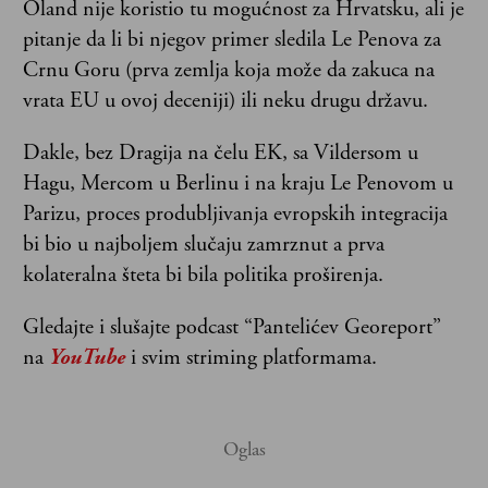
Oland nije koristio tu mogućnost za Hrvatsku, ali je
pitanje da li bi njegov primer sledila Le Penova za
Crnu Goru (prva zemlja koja može da zakuca na
vrata EU u ovoj deceniji) ili neku drugu državu.
Dakle, bez Dragija na čelu EK, sa Vildersom u
Hagu, Mercom u Berlinu i na kraju Le Penovom u
Parizu, proces produbljivanja evropskih integracija
bi bio u najboljem slučaju zamrznut a prva
kolateralna šteta bi bila politika proširenja.
Gledajte i slušajte podcast “Pantelićev Georeport”
na
YouTube
i svim striming platformama.