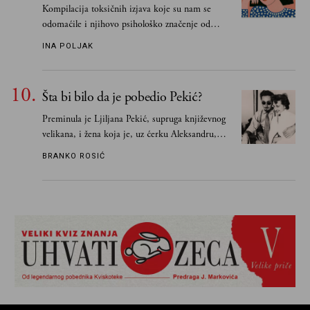
Kompilacija toksičnih izjava koje su nam se
odomaćile i njihovo psihološko značenje od
„Biće ti bolje bez mene“ do „Sve se dešava sa
INA POLJAK
razlogom“
Šta bi bilo da je pobedio Pekić?
Preminula je Ljiljana Pekić, supruga književnog
velikana, i žena koja je, uz ćerku Aleksandru,
vodila računa o zaostavštini pisca. Ovu priču o
BRANKO ROSIĆ
njemu, njegovim političkim idejama i svim
propuštenim prilikama u Srbiji, ispričale su
upravo one koje su Borislava Pekića najbolje
poznavale