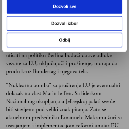
Merkel, skrenula je prilično udesno sa novim
Dozvoli sve
liderom Fridrihom Mercom i udaljila se od
evropskog federalističkog kursa. Sanitarni kordon
Dozvoli izbor
oko AFD će verovatno izdržati probu i u sledećem
sazivu Bundestaga. Međutim, ako nemačka ultra
Odbij
desnica osvoji više od 20 odsto glasova, značajno će
uticati na politiku Berlina budući da sve odluke
vezane za EU, uključujuči i proširenje, moraju da
prođu kroz Bundestag i njegova tela.
“Nuklearna bomba” za proširenje EU je eventualni
dolazak na vlast Marin le Pen. Sa liderkom
Nacionalnog okupljanja u Jelisejskoj palati sve će
biti stavljeno pod veliki znak pitanja. Zato se
aktuelnom predsedniku Emanuelu Makronu žuri sa
usvajanjem i implementacijom reformi unutar EU