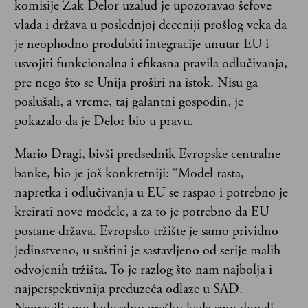
komisije Žak Delor uzalud je upozoravao šefove
vlada i država u poslednjoj deceniji prošlog veka da
je neophodno produbiti integracije unutar EU i
usvojiti funkcionalna i efikasna pravila odlučivanja,
pre nego što se Unija proširi na istok. Nisu ga
poslušali, a vreme, taj galantni gospodin, je
pokazalo da je Delor bio u pravu.
Mario Dragi, bivši predsednik Evropske centralne
banke, bio je još konkretniji: “Model rasta,
napretka i odlučivanja u EU se raspao i potrebno je
kreirati nove modele, a za to je potrebno da EU
postane država. Evropsko tržište je samo prividno
jedinstveno, u suštini je sastavljeno od serije malih
odvojenih tržišta. To je razlog što nam najbolja i
najperspektivnija preduzeća odlaze u SAD.