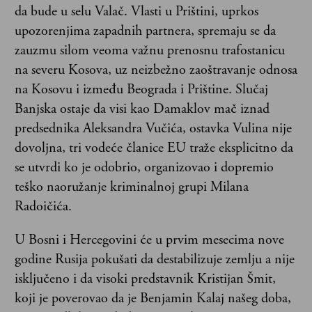
da bude u selu Valač. Vlasti u Prištini, uprkos
upozorenjima zapadnih partnera, spremaju se da
zauzmu silom veoma važnu prenosnu trafostanicu
na severu Kosova, uz neizbežno zaoštravanje odnosa
na Kosovu i između Beograda i Prištine. Slučaj
Banjska ostaje da visi kao Damaklov mač iznad
predsednika Aleksandra Vučića, ostavka Vulina nije
dovoljna, tri vodeće članice EU traže eksplicitno da
se utvrdi ko je odobrio, organizovao i dopremio
teško naoružanje kriminalnoj grupi Milana
Radoičića.
U Bosni i Hercegovini će u prvim mesecima nove
godine Rusija pokušati da destabilizuje zemlju a nije
isključeno i da visoki predstavnik Kristijan Šmit,
koji je poverovao da je Benjamin Kalaj našeg doba,