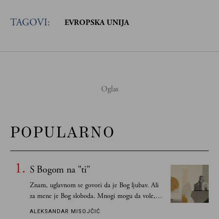
TAGOVI:
EVROPSKA UNIJA
POPULARNO
S Bogom na "ti"
Znam, uglavnom se govori da je Bog ljubav. Ali
za mene je Bog sloboda. Mnogi mogu da vole, a
tek retki mogu da podnesu slobodu
ALEKSANDAR MISOJČIĆ