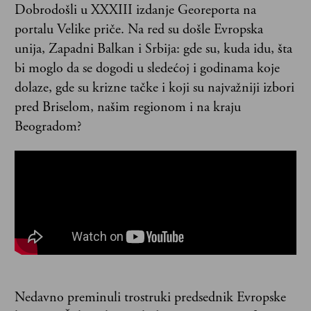
Dobrodošli u XXXIII izdanje Georeporta na
portalu Velike priče. Na red su došle Evropska
unija, Zapadni Balkan i Srbija: gde su, kuda idu, šta
bi moglo da se dogodi u sledećoj i godinama koje
dolaze, gde su krizne tačke i koji su najvažniji izbori
pred Briselom, našim regionom i na kraju
Beogradom?
Nedavno preminuli trostruki predsednik Evropske