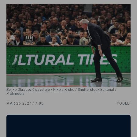
Željko Obradović savetuje / Nikola Krstic / Shutterstock Editorial /
Profimedia
MAR 26 2024,
17:00
PODELI