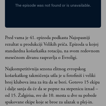
Pred vama je 41. epizoda podkasta Najopasniji
rezultat u produkciji Velikih priča. Epizoda u kojoj
standardna košarkaška rotaciju, na svom redovnom
mesečnom divanu raspravlja o Evroligi.
Najkompetitivnija sezona elitnog evropskog
košarkaškog takmičenja ušla je u fotofiniš i veliki
broj klubova ima za šta da se bori. Gotovo 15 ekipa
i dalje sanja da će da se popne na stepenicu iznad –
od 15. Žalgirisa, sve do 10. mesta u dve su pobede
spakovane ekipe koje se broe za ulazak u plej-in.