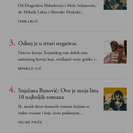
Od Dragoslava Mihailovića i Meše Selimovića,
do Mihaila Lalića i Slavenke Drakulić...
IVAN LALIĆ
Odisej je u stvari negativac
Umesto heroja Trojanskog rata dobili smo
antiratnog heroja koji, uviđajući svoje greške i
učeći na njima, shvata da postoje stvari koje su
MIHAILO ILIĆ
važnije od svih ratova, slave, novca, herojstva,
čak i pravde
Snježana Banović: Ovo je moja lista
10 najboljih romana
Ili, mojih deset domaćih romana kojima se
stalno vraćam i koje često poklanjam...
VELIKE PRIČE