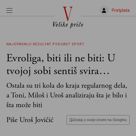
Pretplata
NAJOPASNIJI REZULTAT
PODCAST
SPORT
Evroliga, biti ili ne biti: U
tvojoj sobi sentiš svira…
Ostala su tri kola do kraja regularnog dela,
a Toni, Miloš i Uroš analiziraju šta je bilo i
šta može biti
Piše Uroš Jovičić
Dodaj u svoje izvore na Googleu