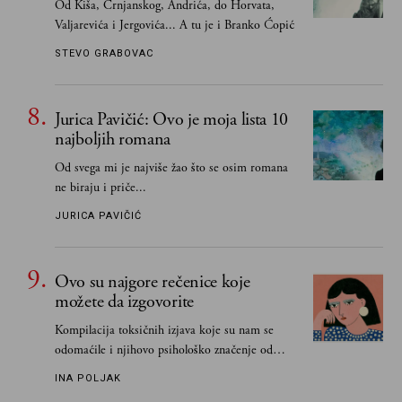
Od Kiša, Crnjanskog, Andrića, do Horvata,
Valjarevića i Jergovića... A tu je i Branko Ćopić
STEVO GRABOVAC
Jurica Pavičić: Ovo je moja lista 10
najboljih romana
Od svega mi je najviše žao što se osim romana
ne biraju i priče...
JURICA PAVIČIĆ
Ovo su najgore rečenice koje
možete da izgovorite
Kompilacija toksičnih izjava koje su nam se
odomaćile i njihovo psihološko značenje od
„Biće ti bolje bez mene“ do „Sve se dešava sa
INA POLJAK
razlogom“