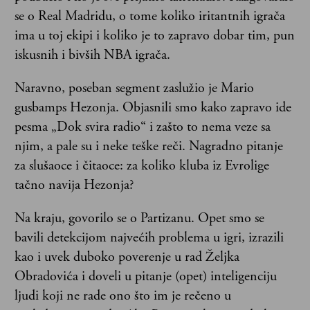
se o Real Madridu, o tome koliko iritantnih igrača
ima u toj ekipi i koliko je to zapravo dobar tim, pun
iskusnih i bivših NBA igrača.
Naravno, poseban segment zaslužio je Mario
gusbamps Hezonja. Objasnili smo kako zapravo ide
pesma „Dok svira radio“ i zašto to nema veze sa
njim, a pale su i neke teške reči. Nagradno pitanje
za slušaoce i čitaoce: za koliko kluba iz Evrolige
tačno navija Hezonja?
Na kraju, govorilo se o Partizanu. Opet smo se
bavili detekcijom najvećih problema u igri, izrazili
kao i uvek duboko poverenje u rad Željka
Obradovića i doveli u pitanje (opet) inteligenciju
ljudi koji ne rade ono što im je rečeno u