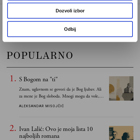
Dozvoli izbor
Odbij
POPULARNO
S Bogom na "ti"
Znam, uglavnom se govori da je Bog ljubav. Ali
za mene je Bog sloboda. Mnogi mogu da vole, a
tek retki mogu da podnesu slobodu
ALEKSANDAR MISOJČIĆ
Ivan Lalić: Ovo je moja lista 10
najboljih romana