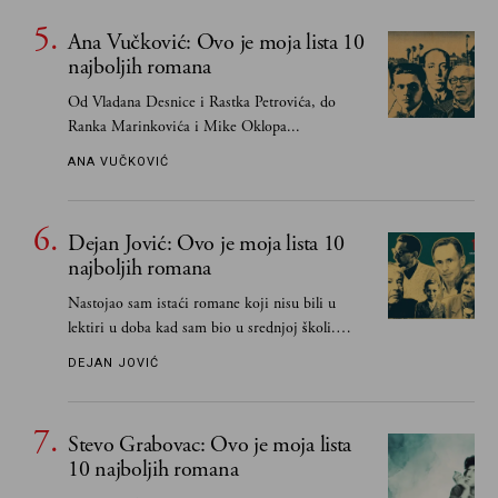
Ana Vučković: Ovo je moja lista 10
najboljih romana
Od Vladana Desnice i Rastka Petrovića, do
Ranka Marinkovića i Mike Oklopa...
ANA VUČKOVIĆ
Dejan Jović: Ovo je moja lista 10
najboljih romana
Nastojao sam istaći romane koji nisu bili u
lektiri u doba kad sam bio u srednjoj školi.
Smatrao sam da su "klasici" već dovoljno
DEJAN JOVIĆ
pohvaljeni i istaknuti, pa sam se ograničio na
one romane koje sam čitao ne zato što je to bilo
obavezno, nego po vlastitom izboru
Stevo Grabovac: Ovo je moja lista
10 najboljih romana