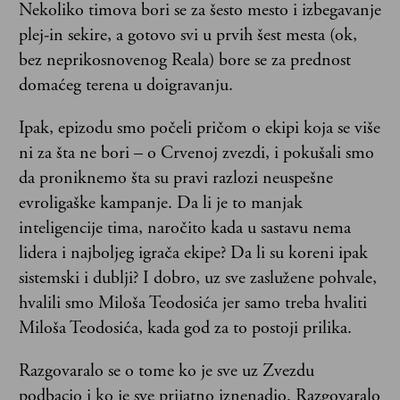
Nekoliko timova bori se za šesto mesto i izbegavanje
plej-in sekire, a gotovo svi u prvih šest mesta (ok,
bez neprikosnovenog Reala) bore se za prednost
domaćeg terena u doigravanju.
Ipak, epizodu smo počeli pričom o ekipi koja se više
ni za šta ne bori – o Crvenoj zvezdi, i pokušali smo
da proniknemo šta su pravi razlozi neuspešne
evroligaške kampanje. Da li je to manjak
inteligencije tima, naročito kada u sastavu nema
lidera i najboljeg igrača ekipe? Da li su koreni ipak
sistemski i dublji? I dobro, uz sve zaslužene pohvale,
hvalili smo Miloša Teodosića jer samo treba hvaliti
Miloša Teodosića, kada god za to postoji prilika.
Razgovaralo se o tome ko je sve uz Zvezdu
podbacio i ko je sve prijatno iznenadio. Razgovaralo