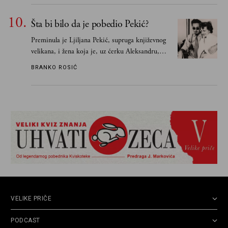
Šta bi bilo da je pobedio Pekić?
Preminula je Ljiljana Pekić, supruga književnog
velikana, i žena koja je, uz ćerku Aleksandru,
vodila računa o zaostavštini pisca. Ovu priču o
BRANKO ROSIĆ
njemu, njegovim političkim idejama i svim
propuštenim prilikama u Srbiji, ispričale su
upravo one koje su Borislava Pekića najbolje
poznavale
VELIKE PRIČE
PODCAST