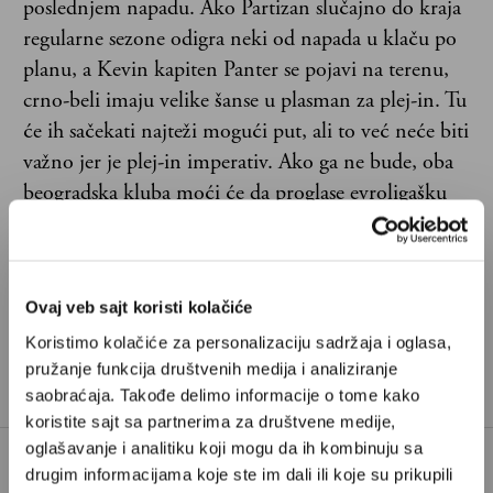
poslednjem napadu. Ako Partizan slučajno do kraja
regularne sezone odigra neki od napada u klaču po
planu, a Kevin kapiten Panter se pojavi na terenu,
crno-beli imaju velike šanse u plasman za plej-in. Tu
će ih sačekati najteži mogući put, ali to već neće biti
važno jer je plej-in imperativ. Ako ga ne bude, oba
beogradska kluba moći će da proglase evroligašku
kampanju – neuspešnom.
Ovaj veb sajt koristi kolačiće
Koristimo kolačiće za personalizaciju sadržaja i oglasa,
pružanje funkcija društvenih medija i analiziranje
saobraćaja. Takođe delimo informacije o tome kako
koristite sajt sa partnerima za društvene medije,
oglašavanje i analitiku koji mogu da ih kombinuju sa
drugim informacijama koje ste im dali ili koje su prikupili