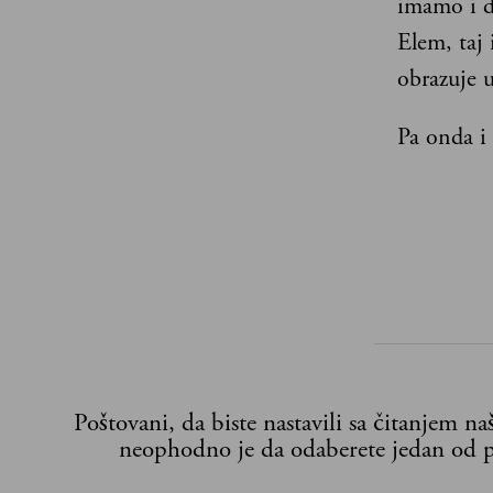
imamo i d
Elem, taj 
obrazuje 
Pa onda i
Poštovani, da biste nastavili sa čitanjem n
neophodno je da odaberete jedan od p