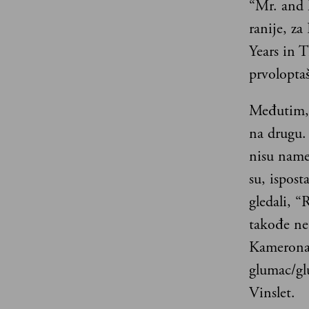
“Mr. and M
ranije, za
Years in 
prvoloptaš
Međutim, 
na drugu. 
nisu namen
su, ispost
gledali, 
takođe ne
Kamerona.
glumac/glu
Vinslet.