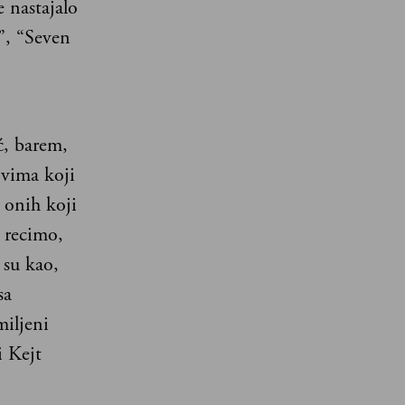
 nastajalo
h”, “Seven
,
ć, barem,
ovima koji
 onih koji
, recimo,
 su kao,
sa
iljeni
i Kejt