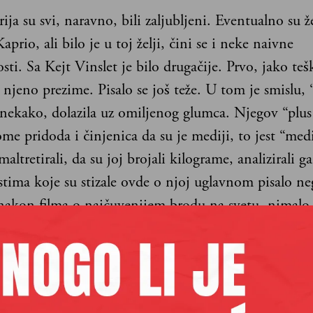
ja su svi, naravno, bili zaljubljeni. Eventualno su že
prio, ali bilo je u toj želji, čini se i neke naivne
osti. Sa Kejt Vinslet je bilo drugačije. Prvo, jako teš
 njeno prezime. Pisalo se još teže. U tom je smislu,
 nekako, dolazila uz omiljenog glumca. Njegov “plus
me pridoda i činjenica da su je mediji, to jest “medi
altretirali, da su joj brojali kilograme, analizirali g
stima koje su stizale ovde o njoj uglavnom pisalo n
 nakon filma o najčuvenijem brodu na svetu, nimalo
doživljavala kao Di Kapriov “plus jedan”. Osoba koja
z njegovo ime ako ne želite da upišete Anđelinu i B
nđelinu i Breda.