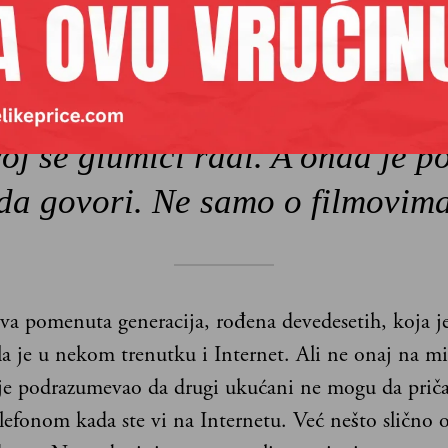
kad je Kejt Vinslet dobila prvo
ara, svima je zaista postalo jas
oj se glumici radi. A onda je p
da govori. Ne samo o filmovim
va pomenuta generacija, rođena devedesetih, koja je
la je u nekom trenutku i Internet. Ali ne onaj na mi
 je podrazumevao da drugi ukućani ne mogu da prič
elefonom kada ste vi na Internetu. Već nešto slično