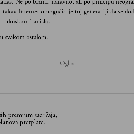
anas. Ne po brzini, naravno, ali po principu neogra
i takav Internet omogućio je toj generaciji da se do
u “filmskom” smislu.
 u svakom ostalom.
aših premium sadržaja,
lanova pretplate.