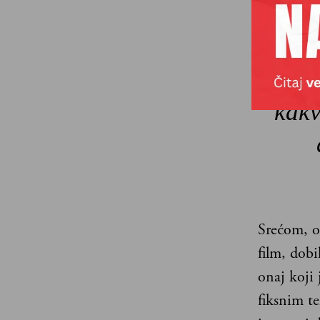
Osk
kakv
Srećom, o
film, dobi
onaj koji
fiksnim t