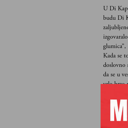
U Di Kapri
budu Di Ka
zaljubljen
izgovaralo
glumica”,
Kada se to
doslovno m
da se u ve
vrlo brzo
to što se 
dopisuje u
svi pišu A