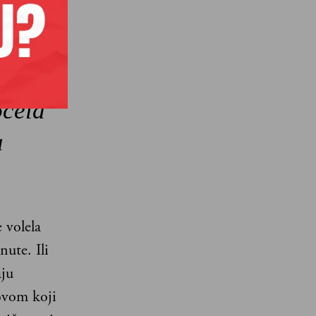
g
no o
očela
a
 volela
nute. Ili
aju
 ovom koji