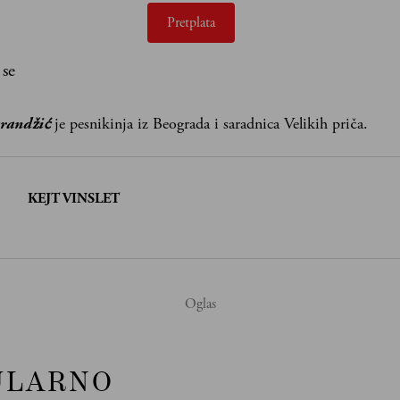
Pretplata
 se
randžić
je pesnikinja iz Beograda i saradnica Velikih priča.
:
KEJT VINSLET
ULARNO