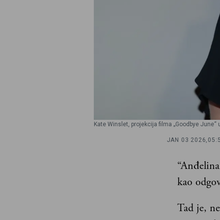
Kate Winslet, projekcija filma „Goodbye June“ 
JAN 03 2026,
05:
“Anđelina 
kao odgov
Tad je, ne