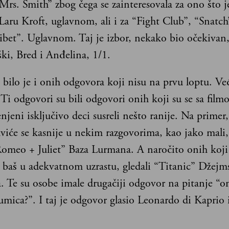
rs. Smith” zbog čega se zainteresovala za ono što je
 Laru Kroft, uglavnom, ali i za “Fight Club”, “Snatc
Tibet”. Uglavnom. Taj je izbor, nekako bio očekivan
ki, Bred i Anđelina, 1/1.
bilo je i onih odgovora koji nisu na prvu loptu. Ve
Ti odgovori su bili odgovori onih koji su se sa film
jeni isključivo deci susreli nešto ranije. Na primer,
aviće se kasnije u nekim razgovorima, kao jako mali
“Romeo + Juliet” Baza Lurmana. A naročito onih koji
 baš u adekvatnom uzrastu, gledali “Titanic” Džejm
 Te su osobe imale drugačiji odgovor na pitanje “om
mica?”. I taj je odgovor glasio Leonardo di Kaprio 