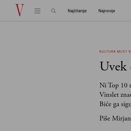
Najčitanije
Najnovije
KULTURA
MUST R
Uvek 
Ni Top 10 n
Vinslet znač
Biće ga sig
Piše Mirja