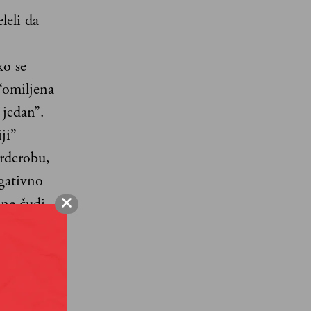
leli da
ko se
 “omiljena
 jedan”.
ji”
arderobu,
egativno
 ne čudi
 se
reda jer