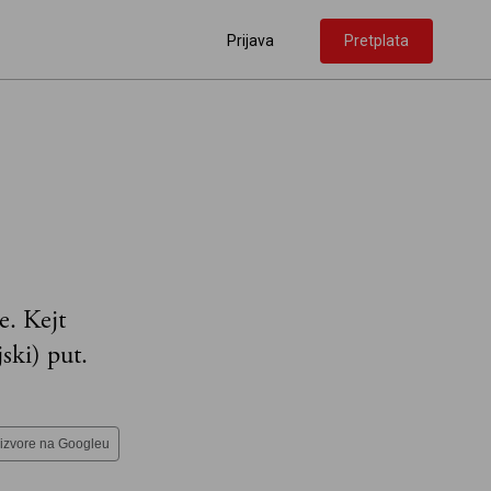
Prijava
Pretplata
e. Kejt
ski) put.
 izvore na Googleu