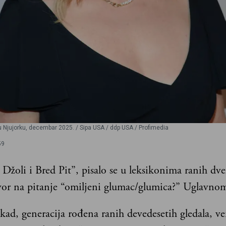
u Njujorku, decembar 2025. / Sipa USA / ddp USA / Profimedia
59
Džoli i Bred Pit”, pisalo se u leksikonima ranih dveh
or na pitanje “omiljeni glumac/glumica?” Uglavno
kad, generacija rođena ranih devedesetih gledala, v