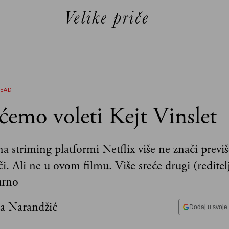
EAD
ćemo voleti Kejt Vinslet
a striming platformi Netflix više ne znači previš
i. Ali ne u ovom filmu. Više sreće drugi (reditelj
urno
na Narandžić
Dodaj u svoje