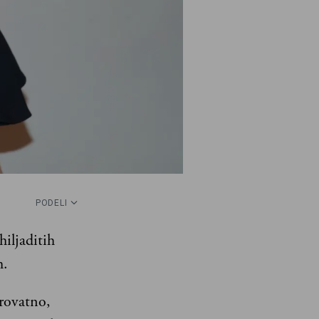
PODELI
iljaditih
m.
erovatno,