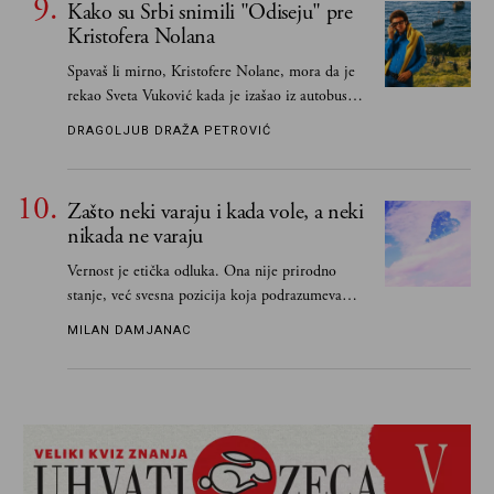
Kako su Srbi snimili "Odiseju" pre
Kristofera Nolana
Spavaš li mirno, Kristofere Nolane, mora da je
rekao Sveta Vuković kada je izašao iz autobusa i
čim je stigao kući pozvao Vojkana
DRAGOLJUB DRAŽA PETROVIĆ
Borisavljevića, izrecitovao mu stihove, a ovaj se
oduševio i rekao mu da pesmu odmah pošalje
Grku poštom u Grčku
Zašto neki varaju i kada vole, a neki
nikada ne varaju
Vernost je etička odluka. Ona nije prirodno
stanje, već svesna pozicija koja podrazumeva
ograničenje sopstvenih impulsa
MILAN DAMJANAC