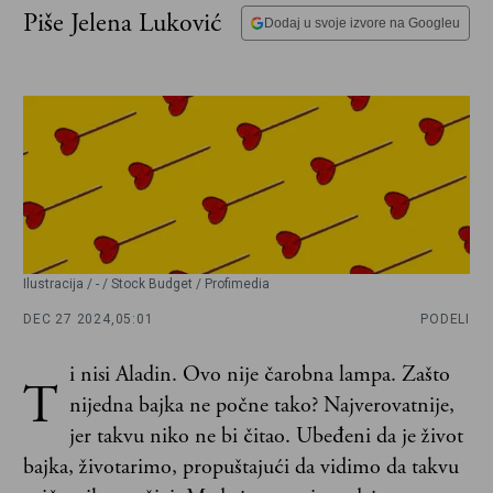
Piše Jelena Luković
Dodaj u svoje izvore na Googleu
Ilustracija / - / Stock Budget / Profimedia
DEC 27 2024,
05:01
PODELI
i nisi Aladin. Ovo nije čarobna lampa. Zašto
T
nijedna bajka ne počne tako? Najverovatnije,
jer takvu niko ne bi čitao. Ubeđeni da je život
bajka, životarimo, propuštajući da vidimo da takvu