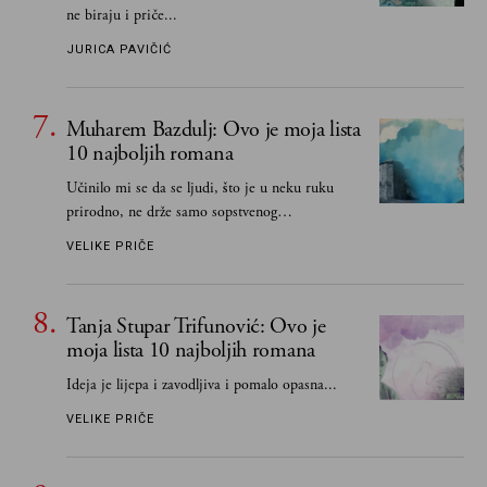
ne biraju i priče...
JURICA PAVIČIĆ
Muharem Bazdulj: Ovo je moja lista
10 najboljih romana
Učinilo mi se da se ljudi, što je u neku ruku
prirodno, ne drže samo sopstvenog
senzibiliteta... Pokušao sam (biće, samo
VELIKE PRIČE
pokušao) da to izbegnem
Tanja Stupar Trifunović: Ovo je
moja lista 10 najboljih romana
Ideja je lijepa i zavodljiva i pomalo opasna...
VELIKE PRIČE