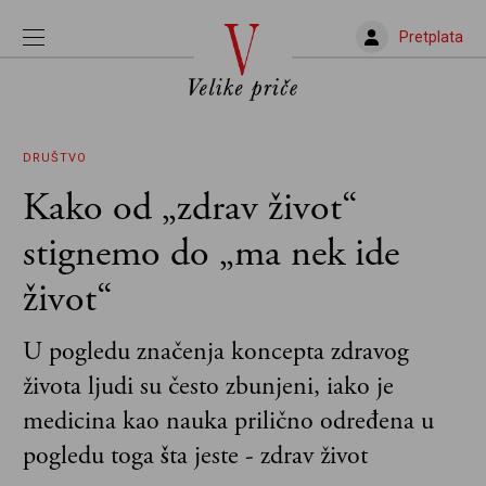
Pretplata
DRUŠTVO
Kako od „zdrav život“
stignemo do „ma nek ide
život“
U pogledu značenja koncepta zdravog
života ljudi su često zbunjeni, iako je
medicina kao nauka prilično određena u
pogledu toga šta jeste - zdrav život