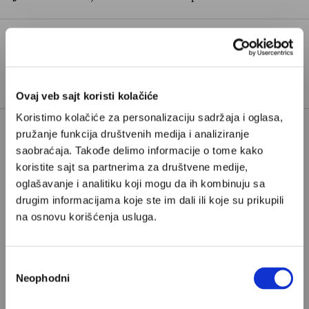
TAGOVI:
ZDRAV ŽIVOT
Ovaj veb sajt koristi kolačiće
Koristimo kolačiće za personalizaciju sadržaja i oglasa,
pružanje funkcija društvenih medija i analiziranje
saobraćaja. Takođe delimo informacije o tome kako
koristite sajt sa partnerima za društvene medije,
oglašavanje i analitiku koji mogu da ih kombinuju sa
drugim informacijama koje ste im dali ili koje su prikupili
POPULARNO
na osnovu korišćenja usluga.
Избор
Ivan Lalić: Ovo je moja lista 10
Neophodni
сагласности
najboljih romana