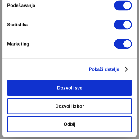
Od Dragoslava Mihailovića i Meše Selimovića,
Podešavanja
do Mihaila Lalića i Slavenke Drakulić...
IVAN LALIĆ
Statistika
Snježana Banović: Ovo je moja lista
Marketing
10 najboljih romana
Ili, mojih deset domaćih romana kojima se
stalno vraćam i koje često poklanjam...
Pokaži detalje
VELIKE PRIČE
Dozvoli sve
Ovo su najgore rečenice koje
možete da izgovorite
Dozvoli izbor
Kompilacija toksičnih izjava koje su nam se
odomaćile i njihovo psihološko značenje od
Odbij
„Biće ti bolje bez mene“ do „Sve se dešava sa
INA POLJAK
razlogom“