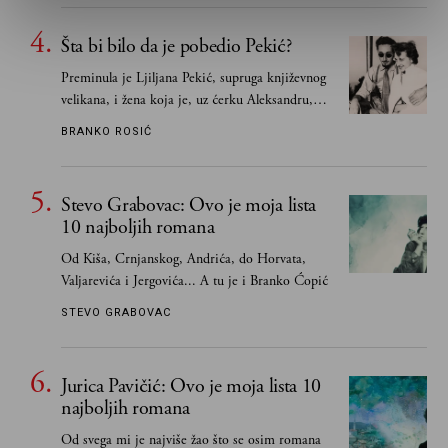
Šta bi bilo da je pobedio Pekić?
Preminula je Ljiljana Pekić, supruga književnog
velikana, i žena koja je, uz ćerku Aleksandru,
vodila računa o zaostavštini pisca. Ovu priču o
BRANKO ROSIĆ
njemu, njegovim političkim idejama i svim
propuštenim prilikama u Srbiji, ispričale su
upravo one koje su Borislava Pekića najbolje
Stevo Grabovac: Ovo je moja lista
poznavale
10 najboljih romana
Od Kiša, Crnjanskog, Andrića, do Horvata,
Valjarevića i Jergovića... A tu je i Branko Ćopić
STEVO GRABOVAC
Jurica Pavičić: Ovo je moja lista 10
najboljih romana
Od svega mi je najviše žao što se osim romana