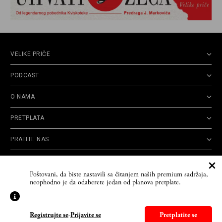
VELIKE PRIČE
PODCAST
O NAMA
PRETPLATA
PRATITE NAS
Politika
Opšti uslovi
Politika
Cookie
Poštovani, da biste nastavili sa čitanjem naših premium sadržaja,
privatnosti
korišćenja
reklamacija
Policy
neophodno je da odaberete jedan od planova pretplate.
© 2026
Velike priče
- TCT News and Entertainment - Sva prava zadržana. Developed
by
Cubes
Registrujte se
-
Prijavite se
Pretplatite se