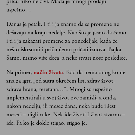
priču niko ne živi. Mada je mnogi prodaju
uspešno…
Danas je petak. I ti i ja znamo da se promene ne
dešavaju na kraju nedelje. Kao što je jasno da ćemo
i ti i ja zakazati promene za ponedeljak, kada će
nešto iskrsnuti i priču ćemo pričati iznova. Bajka.
Samo, nismo više deca, a neke stvari nose posledice.
Na primer,
način života
. Kao da nema onog ko ne
zna za igru „od sutra okrećem list, zdrav život,
zdrava hrana, teretana…“. Mnogi su uspešno
implementirali u svoj život ove zamisli, a onda,
nakon nedelju, ili mesec dana, neka bude i šest
meseci – digli ruke. Nek ide život! I život stvarno –
ide. Pa ko je dokle stigao, stigao je.