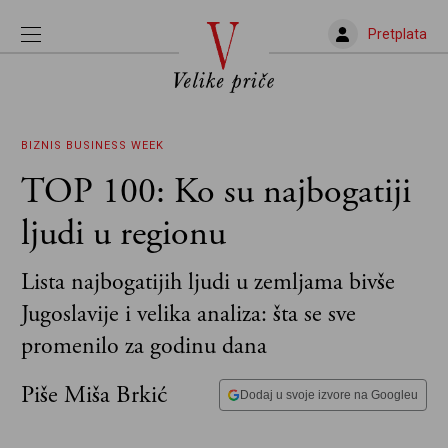
Pretplata
BIZNIS
BUSINESS WEEK
TOP 100: Ko su najbogatiji
ljudi u regionu
Lista najbogatijih ljudi u zemljama bivše
Jugoslavije i velika analiza: šta se sve
promenilo za godinu dana
Piše Miša Brkić
Dodaj u svoje izvore na Googleu