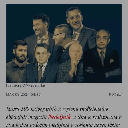
Ilustracija VP/Nedeljnika
MAR 03 2024,
04:30
PODELI
*Listu 100 najbogatijih u regionu tradicionalno
objavljuje magazin
Nedeljnik
, a lista je realizovana u
saradnji sa vodećim medijima u regionu: slovenačkim