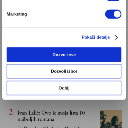
Marketing
Pokaži detalje
POPULARNO
Dozvoli sve
S Bogom na "ti"
Dozvoli izbor
Znam, uglavnom se govori da je Bog ljubav. Ali
za mene je Bog sloboda. Mnogi mogu da vole, a
Odbij
tek retki mogu da podnesu slobodu
ALEKSANDAR MISOJČIĆ
Ivan Lalić: Ovo je moja lista 10
najboljih romana