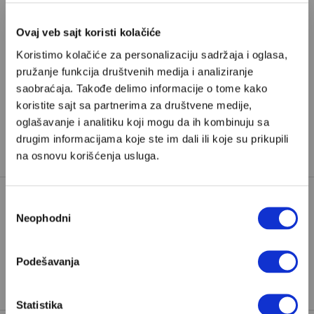
odaberete jedan od planova pretplate.
Ovaj veb sajt koristi kolačiće
Pretplata
Koristimo kolačiće za personalizaciju sadržaja i oglasa,
pružanje funkcija društvenih medija i analiziranje
saobraćaja. Takođe delimo informacije o tome kako
Već imate nalog?
Ulogujte se
koristite sajt sa partnerima za društvene medije,
oglašavanje i analitiku koji mogu da ih kombinuju sa
Miša Brkić
je ekonomski novinar iz Beograda i saradnik
drugim informacijama koje ste im dali ili koje su prikupili
Velikih priča
na osnovu korišćenja usluga.
Избор
Neophodni
сагласности
BUSINESS WEEK
TAGOVI:
LISTA NAJBOGATIJIH
PREGLED2023
Podešavanja
TOP 100 NAJBOGATIJIH
Statistika