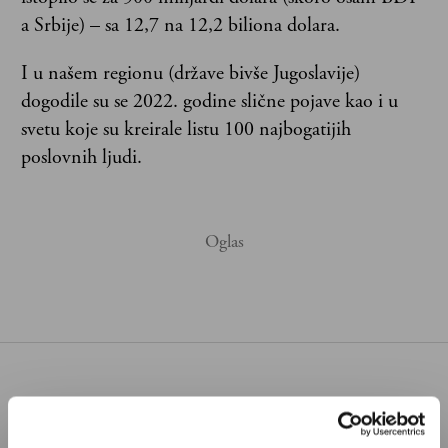
a Srbije) – sa 12,7 na 12,2 biliona dolara.
I u našem regionu (države bivše Jugoslavije)
dogodile su se 2022. godine slične pojave kao i u
svetu koje su kreirale listu 100 najbogatijih
poslovnih ljudi.
Poštovani, da biste nastavili sa čitanjem naših
premium sadržaja, neophodno je da