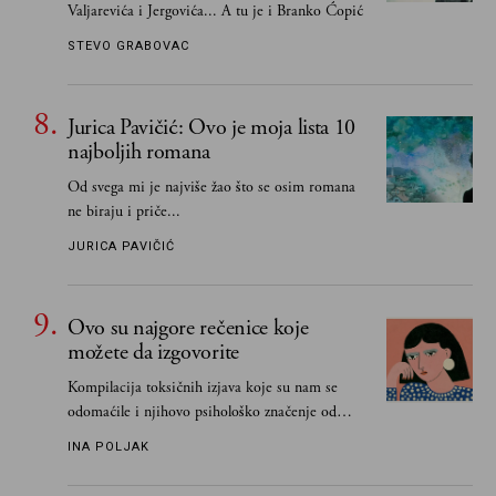
Valjarevića i Jergovića... A tu je i Branko Ćopić
STEVO GRABOVAC
Jurica Pavičić: Ovo je moja lista 10
najboljih romana
Od svega mi je najviše žao što se osim romana
ne biraju i priče...
JURICA PAVIČIĆ
Ovo su najgore rečenice koje
možete da izgovorite
Kompilacija toksičnih izjava koje su nam se
odomaćile i njihovo psihološko značenje od
„Biće ti bolje bez mene“ do „Sve se dešava sa
INA POLJAK
razlogom“