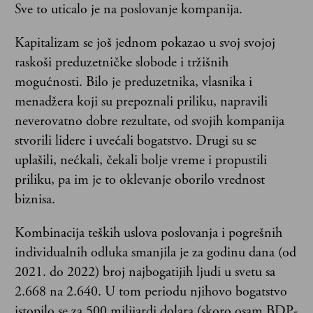
Sve to uticalo je na poslovanje kompanija.
Kapitalizam se još jednom pokazao u svoj svojoj
raskoši preduzetničke slobode i tržišnih
mogućnosti. Bilo je preduzetnika, vlasnika i
menadžera koji su prepoznali priliku, napravili
neverovatno dobre rezultate, od svojih kompanija
stvorili lidere i uvećali bogatstvo. Drugi su se
uplašili, nećkali, čekali bolje vreme i propustili
priliku, pa im je to oklevanje oborilo vrednost
biznisa.
Kombinacija teških uslova poslovanja i pogrešnih
individualnih odluka smanjila je za godinu dana (od
2021. do 2022) broj najbogatijih ljudi u svetu sa
2.668 na 2.640. U tom periodu njihovo bogatstvo
istopilo se za 500 milijardi dolara (skoro osam BDP-