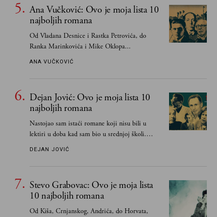
Ana Vučković: Ovo je moja lista 10
najboljih romana
Od Vladana Desnice i Rastka Petrovića, do
Ranka Marinkovića i Mike Oklopa...
ANA VUČKOVIĆ
Dejan Jović: Ovo je moja lista 10
najboljih romana
Nastojao sam istaći romane koji nisu bili u
lektiri u doba kad sam bio u srednjoj školi.
Smatrao sam da su "klasici" već dovoljno
DEJAN JOVIĆ
pohvaljeni i istaknuti, pa sam se ograničio na
one romane koje sam čitao ne zato što je to bilo
obavezno, nego po vlastitom izboru
Stevo Grabovac: Ovo je moja lista
10 najboljih romana
Od Kiša, Crnjanskog, Andrića, do Horvata,