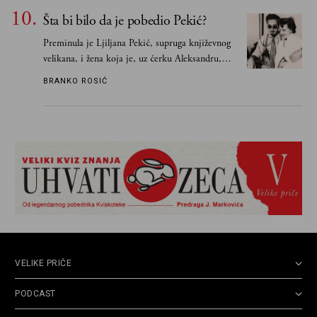
Šta bi bilo da je pobedio Pekić?
Preminula je Ljiljana Pekić, supruga književnog
velikana, i žena koja je, uz ćerku Aleksandru,
vodila računa o zaostavštini pisca. Ovu priču o
BRANKO ROSIĆ
njemu, njegovim političkim idejama i svim
propuštenim prilikama u Srbiji, ispričale su
upravo one koje su Borislava Pekića najbolje
poznavale
VELIKE PRIČE
PODCAST