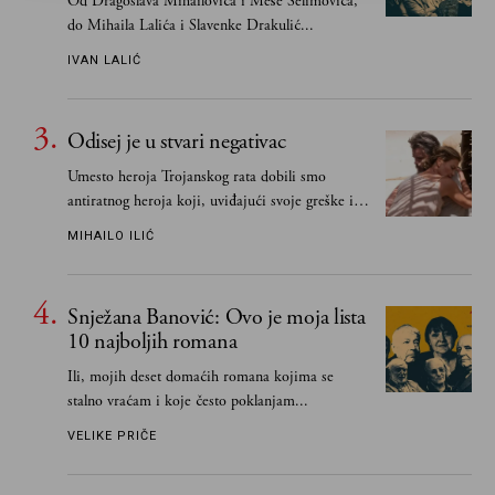
Od Dragoslava Mihailovića i Meše Selimovića,
do Mihaila Lalića i Slavenke Drakulić...
IVAN LALIĆ
Odisej je u stvari negativac
Umesto heroja Trojanskog rata dobili smo
antiratnog heroja koji, uviđajući svoje greške i
učeći na njima, shvata da postoje stvari koje su
MIHAILO ILIĆ
važnije od svih ratova, slave, novca, herojstva,
čak i pravde
Snježana Banović: Ovo je moja lista
10 najboljih romana
Ili, mojih deset domaćih romana kojima se
stalno vraćam i koje često poklanjam...
VELIKE PRIČE