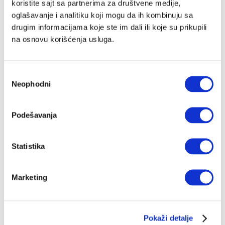
koristite sajt sa partnerima za društvene medije,
Pisac koji je i dalje na crnom spisku
oglašavanje i analitiku koji mogu da ih kombinuju sa
Pored Kovača, Bore Ćosića, Bogdanovića, Filipa
drugim informacijama koje ste im dali ili koje su prikupili
Davida i Ivana Đurića, Vidosav Stevanović pripada
krugu najpoznatijih intelektualaca-disidenata
na osnovu korišćenja usluga.
devedesetih. Ali on je i dan-danas nepoželjan i prognan
NIKOLA BOŽILOVIĆ
12.09.2025.
Избор
Neophodni
сагласности
Podešavanja
Statistika
Marketing
Pokaži detalje