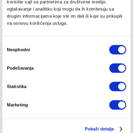
koristite sajt sa partnerima za društvene medije,
Zoološka priča u Njujorku, 2010.
oglašavanje i analitiku koji mogu da ih kombinuju sa
Pripovest o prijateljstvima i gaćama
drugim informacijama koje ste im dali ili koje su prikupili
RUMENA BUŽAROVSKA
24.05.2024.
na osnovu korišćenja usluga.
Избор
Neophodni
сагласности
Podešavanja
Statistika
Marketing
Pokaži detalje