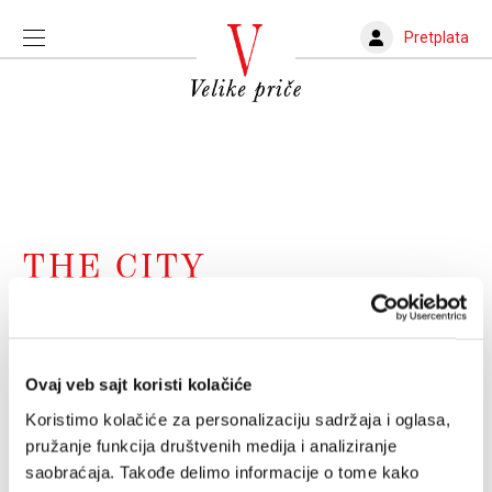
Pretplata
THE CITY
Njujork je najzavodljiviji FOMO na
svetu
Ovaj veb sajt koristi kolačiće
Strah da ćeš nešto propustiti, da nećeš negde stići,
nešto videti i doživeti, značajno utiče na utiske koje
Koristimo kolačiće za personalizaciju sadržaja i oglasa,
ćeš formirati
pružanje funkcija društvenih medija i analiziranje
INA POLJAK
06.07.2024.
saobraćaja. Takođe delimo informacije o tome kako