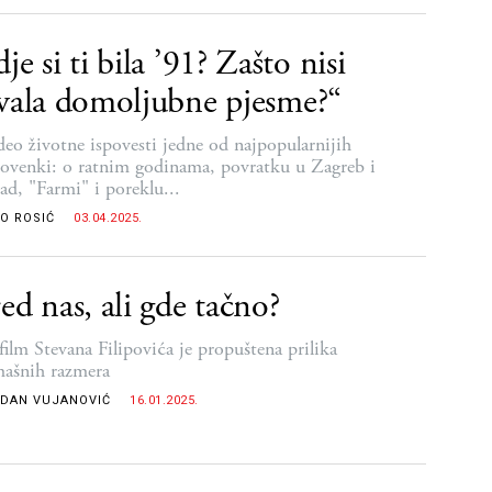
je si ti bila ’91? Zašto nisi
vala domoljubne pjesme?“
 deo životne ispovesti jedne od najpopularnijih
lovenki: o ratnim godinama, povratku u Zagreb i
ad, "Farmi" i poreklu...
O ROSIĆ
03.04.2025.
ed nas, ali gde tačno?
film Stevana Filipovića je propuštena prilika
ašnih razmera
DAN VUJANOVIĆ
16.01.2025.