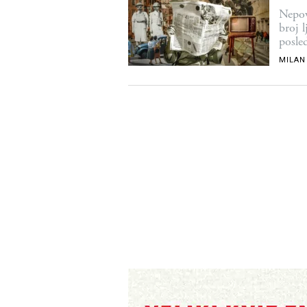
Nepov
broj 
posle
MILAN