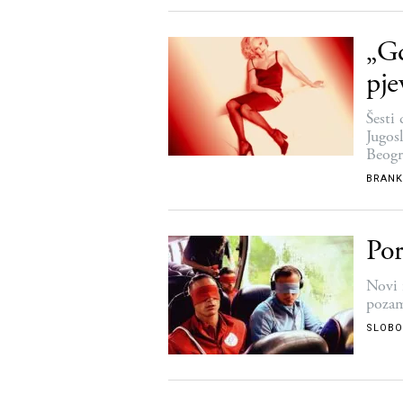
„Gd
pje
Šesti
Jugos
Beogr
BRANK
Por
Novi 
pozam
SLOBO