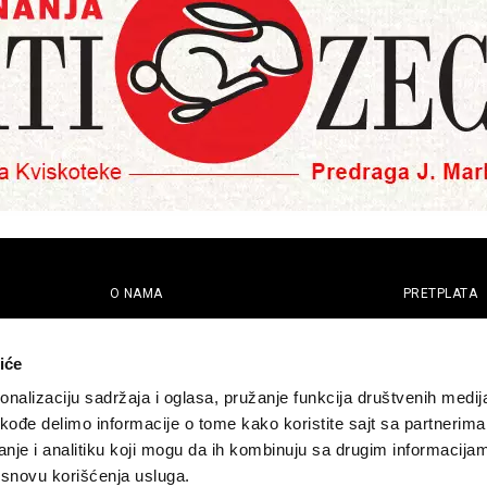
O NAMA
PRETPLATA
eport
Impresum
Pretplati se
Pokloni prija
Marketing
iće
Newsletter
Kontakt
nalizaciju sadržaja i oglasa, pružanje funkcija društvenih medija
akođe delimo informacije o tome kako koristite sajt sa partnerima
nje i analitiku koji mogu da ih kombinuju sa drugim informacija
a osnovu korišćenja usluga.
macija
Cookie Policy