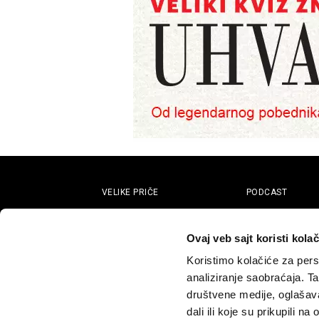
VELIKE PRIČE
PODCAST
Politika
Pantelićev Geor
Sport
Faktor 50+
Ovaj veb sajt koristi kolač
Psihologija
Rosić i drugovi
Koristimo kolačiće za perso
Fikcija
analiziranje saobraćaja. T
društvene medije, oglašava
dali ili koje su prikupili n
Politika privatnosti
Opšti uslovi korišćenja
Politika rekla