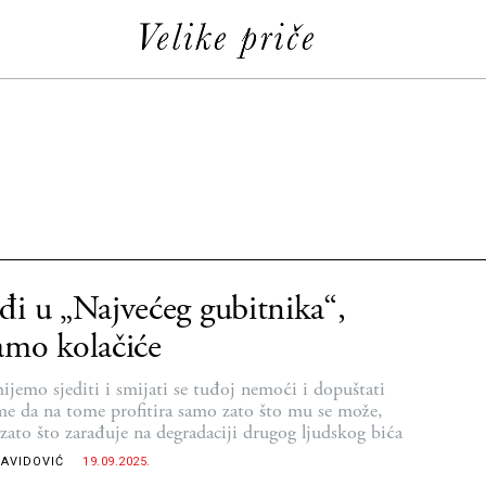
I
i u „Najvećeg gubitnika“,
mo kolačiće
ijemo sjediti i smijati se tuđoj nemoći i dopuštati
e da na tome profitira samo zato što mu se može,
zato što zarađuje na degradaciji drugog ljudskog bića
DAVIDOVIĆ
19.09.2025.