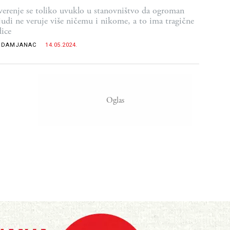
erenje se toliko uvuklo u stanovništvo da ogroman
ljudi ne veruje više ničemu i nikome, a to ima tragične
dice
 DAMJANAC
14.05.2024.