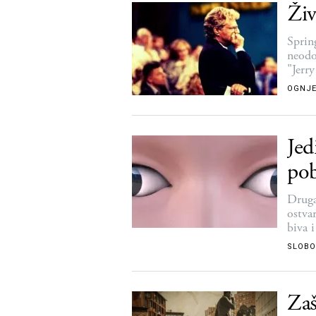
Živ
Spring
neodo
"Jerr
OGNJE
Jed
po
Druga
ostvar
biva i
SLOBO
Zaš