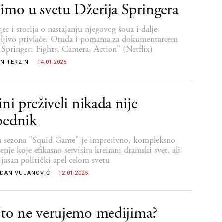
imo u svetu Džerija Springera
er i storija o nastajanju njegovog šoua i dalje
ljivo privlače. Otuda i pomama za dokumentarcem
y Springer: Fights, Camera, Action" (Netflix)
N TERZIN
14.01.2025.
ini preživeli nikada nije
bednik
 sezona "Squid Game" je impresivno, kompleksno
enje koje efikasno servisira kreirani dramski svet, ali
 jasan politički apel celom svetu
DAN VUJANOVIĆ
12.01.2025.
to ne verujemo medijima?