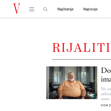
Najčitanije
Najnovije
RIJALIT
Dođ
ima
Ne sm
nekom
samo 
VIDA 