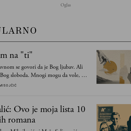
ULARNO
m na "ti"
vnom se govori da je Bog ljubav. Ali
 Bog sloboda. Mnogi mogu da vole, a
mogu da podnesu slobodu
MISOJČIĆ
lić: Ovo je moja lista 10
jih romana