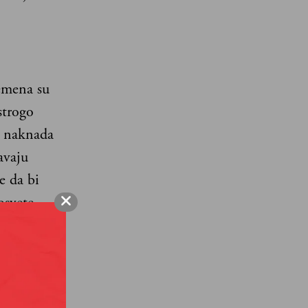
remena su
strogo
m naknada
avaju
e da bi
osvete
vedbe i
t je
io dozvolu
.