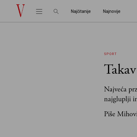
Najčitanije
Najnovije
SPORT
Takav
Najveća przn
najgluplji 
Piše Mihovi