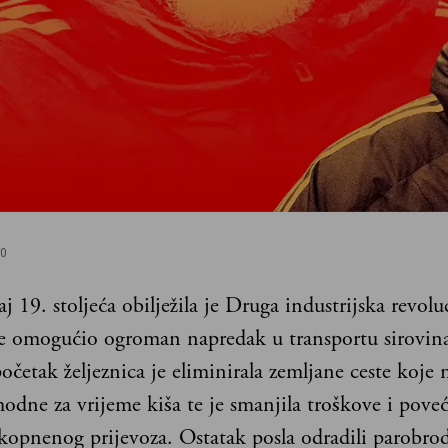
00
aj 19. stoljeća obilježila je Druga industrijska revolu
e omogućio ogroman napredak u transportu sirovin
očetak željeznica je eliminirala zemljane ceste koje n
odne za vrijeme kiša te je smanjila troškove i poveć
 kopnenog prijevoza. Ostatak posla odradili parobrod