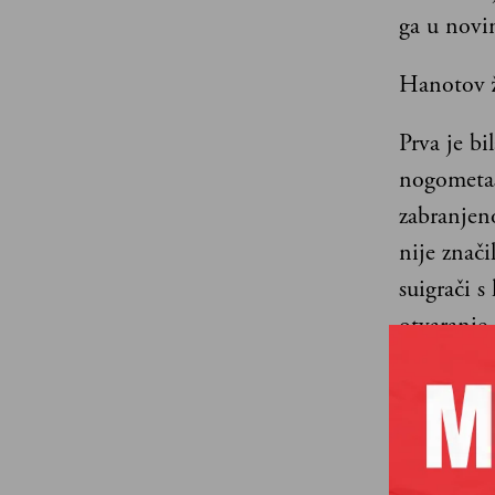
ga u novi
Hanotov ži
Prva je bi
nogometaši
zabranjen
nije znači
suigrači s
otvaranje
nogometni
približili
godinama 
da klubov