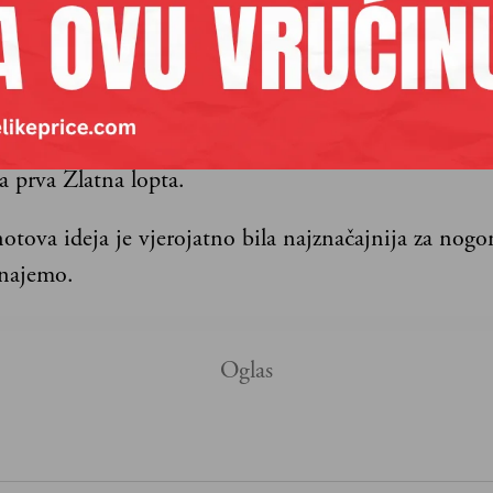
bila osnivanje Ballon d’Or. Hanot je imao viziju na
se odati počast najboljem europskom igraču, a za p
legama iz redakcija L’Équipea i Francea Footballa. 
koncept u kojem dopisnici glasuju za najbolje igrače 
a prva Zlatna lopta.
otova ideja je vjerojatno bila najznačajnija za nog
najemo.