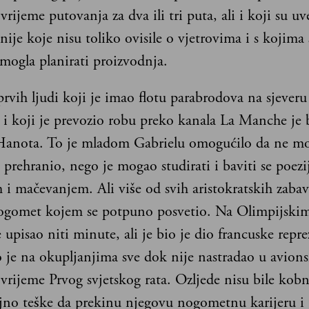
 vrijeme putovanja za dva ili tri puta, ali i koji su uv
inije koje nisu toliko ovisile o vjetrovima i s kojima 
 mogla planirati proizvodnja.
rvih ljudi koji je imao flotu parabrodova na sjeveru
 i koji je prevozio robu preko kanala La Manche je 
Hanota. To je mladom Gabrielu omogućilo da ne mor
 prehranio, nego je mogao studirati i baviti se poez
m i mačevanjem. Ali više od svih aristokratskih zaba
nogomet kojem se potpuno posvetio. Na Olimpijski
 upisao niti minute, ali je bio je dio francuske repre
o je na okupljanjima sve dok nije nastradao u avion
 vrijeme Prvog svjetskog rata. Ozljede nisu bile kobne
ljno teške da prekinu njegovu nogometnu karijeru i