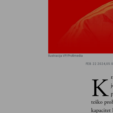
Ilustracija VP/Profimedia
FEB 22 2024,
05:
K
r
j
p
teško proh
kapacitet