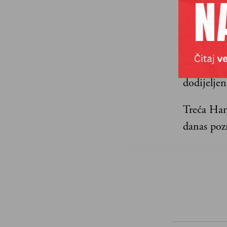
Druga je 
kojom će 
obratio ko
osmislili 
dodijeljen
Treća Han
danas poz