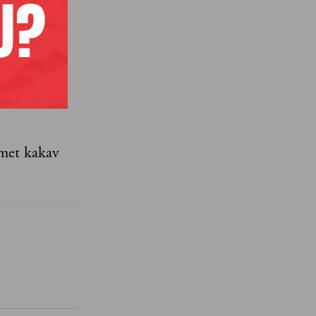
grade
omoć se
Oni su
i 1956. je
omet kakav