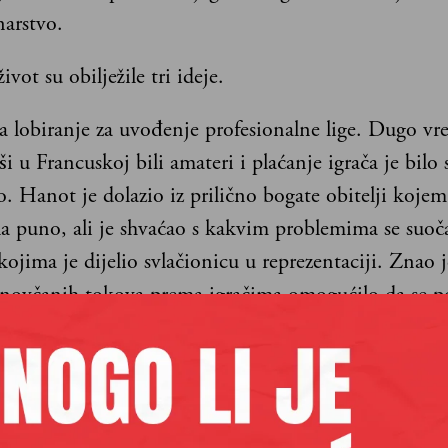
narstvo.
vot su obilježile tri ideje.
la lobiranje za uvođenje profesionalne lige. Dugo v
 u Francuskoj bili amateri i plaćanje igrača je bilo 
o. Hanot je dolazio iz prilično bogate obitelji koje
la puno, ali je shvaćao s kakvim problemima se suoč
 kojima je dijelio svlačionicu u reprezentaciji. Znao j
 novčanih tokova prema igračima omogućilo da se p
m karijerama, a da bi samim time podigli razinu iz
 se onome što su imali Englezi kao glavni rivali. Hano
lobirao kod državnih vlasti i 1932. je napokon dob
i nogometašima mogu isplaćivati naknade za igranje