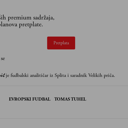
aših premium sadržaja,
lanova pretplate.
Pretplata
 se
ić
je fudbalski analitičar iz Splita i saradnik Velikih priča.
:
EVROPSKI FUDBAL
TOMAS TUHEL