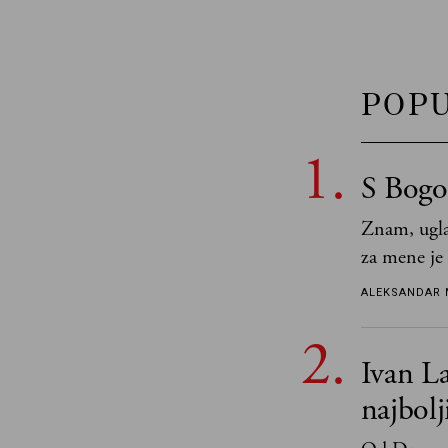
POP
S Bogo
Znam, ugla
za mene je
tek retki 
ALEKSANDAR 
Ivan La
najbol