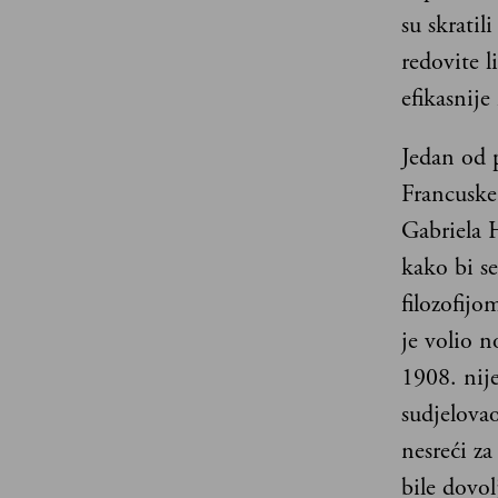
su skratili
redovite l
efikasnije
Jedan od p
Francuske
Gabriela 
kako bi se
filozofijo
je volio 
1908. nije
sudjelova
nesreći za
bile dovo