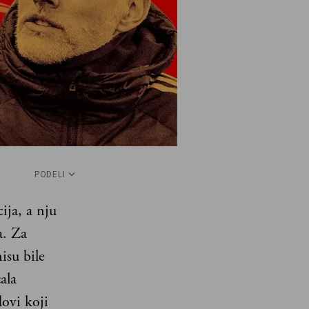
PODELI
cija, a nju
a. Za
isu bile
ala
ovi koji