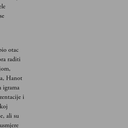
ele
se
bio otac
a raditi
ijom,
va, Hanot
m igrama
zentacije i
skoj
, ali su
 usmjere