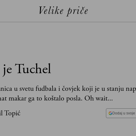
 je Tuchel
ica u svetu fudbala i čovjek koji je u stanju nap
inat makar ga to koštalo posla. Oh wait...
l Topić
Dodaj u svoje