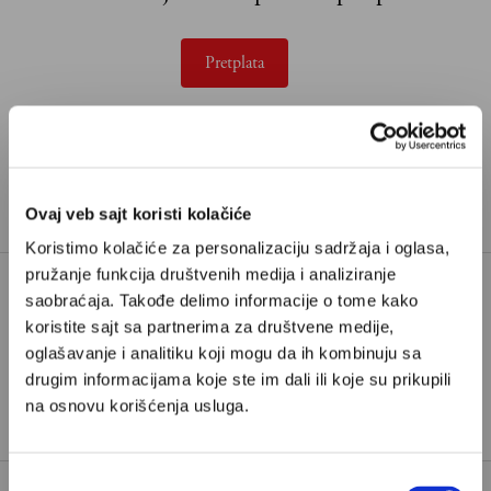
Pretplata
Već imate nalog?
Ulogujte se
Zorica Marković
je novinarka iz Beograda i saradnica
Velikih priča.
Ovaj veb sajt koristi kolačiće
Koristimo kolačiće za personalizaciju sadržaja i oglasa,
pružanje funkcija društvenih medija i analiziranje
saobraćaja. Takođe delimo informacije o tome kako
DOBAR ČOVEK
DOBROTA
koristite sajt sa partnerima za društvene medije,
oglašavanje i analitiku koji mogu da ih kombinuju sa
TAGOVI:
GREŠKE
LOŠ ČOVEK
drugim informacijama koje ste im dali ili koje su prikupili
ODGOVORNOST
na osnovu korišćenja usluga.
Избор