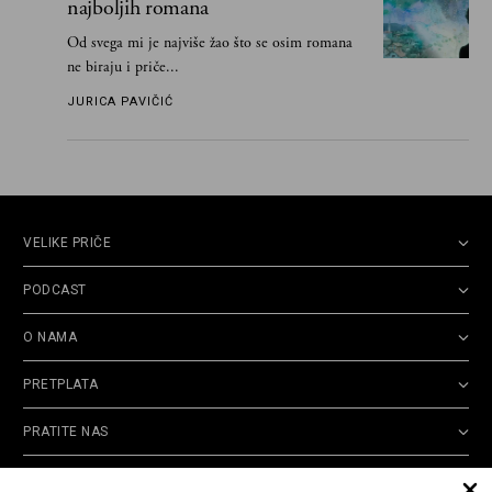
najboljih romana
Od svega mi je najviše žao što se osim romana
ne biraju i priče...
JURICA PAVIČIĆ
VELIKE PRIČE
PODCAST
O NAMA
PRETPLATA
PRATITE NAS