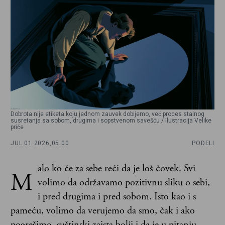
Dobrota nije etiketa koju jednom zauvek dobijemo, već proces stalnog
susretanja sa sobom, drugima i sopstvenom savešću / Ilustracija Velike
priče
JUL 01 2026,
05:00
PODELI
alo ko će za sebe reći da je loš čovek. Svi
M
volimo da održavamo pozitivnu sliku o sebi,
i pred drugima i pred sobom. Isto kao i s
pameću, volimo da verujemo da smo, čak i ako
pogrešimo, suštinski zaista bolji i da je u pitanju