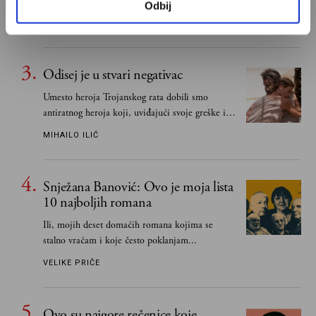
do Mihaila Lalića i Slavenke Drakulić...
Odbij
IVAN LALIĆ
Odisej je u stvari negativac
Umesto heroja Trojanskog rata dobili smo
antiratnog heroja koji, uviđajući svoje greške i
učeći na njima, shvata da postoje stvari koje su
MIHAILO ILIĆ
važnije od svih ratova, slave, novca, herojstva,
čak i pravde
Snježana Banović: Ovo je moja lista
10 najboljih romana
Ili, mojih deset domaćih romana kojima se
stalno vraćam i koje često poklanjam...
VELIKE PRIČE
Ovo su najgore rečenice koje