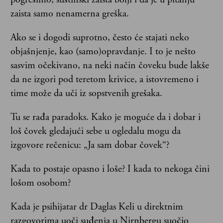
zaista samo nenamerna greška.
Ako se i dogodi suprotno, često će stajati neko
objašnjenje, kao (samo)opravdanje. I to je nešto
sasvim očekivano, na neki način čoveku bude lakše
da ne izgori pod teretom krivice, a istovremeno i
time može da uči iz sopstvenih grešaka.
Tu se rađa paradoks. Kako je moguće da i dobar i
loš čovek gledajući sebe u ogledalu mogu da
izgovore rečenicu: „Ja sam dobar čovek“?
Kada to postaje opasno i loše? I kada to nekoga čini
lošom osobom?
Kada je psihijatar dr Daglas Keli u direktnim
razgovorima uoči suđenja u Nirnbergu suočio