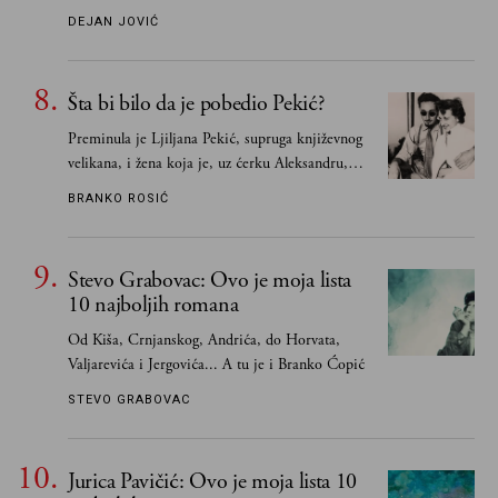
Smatrao sam da su "klasici" već dovoljno
DEJAN JOVIĆ
pohvaljeni i istaknuti, pa sam se ograničio na
one romane koje sam čitao ne zato što je to bilo
obavezno, nego po vlastitom izboru
Šta bi bilo da je pobedio Pekić?
Preminula je Ljiljana Pekić, supruga književnog
velikana, i žena koja je, uz ćerku Aleksandru,
vodila računa o zaostavštini pisca. Ovu priču o
BRANKO ROSIĆ
njemu, njegovim političkim idejama i svim
propuštenim prilikama u Srbiji, ispričale su
upravo one koje su Borislava Pekića najbolje
Stevo Grabovac: Ovo je moja lista
poznavale
10 najboljih romana
Od Kiša, Crnjanskog, Andrića, do Horvata,
Valjarevića i Jergovića... A tu je i Branko Ćopić
STEVO GRABOVAC
Jurica Pavičić: Ovo je moja lista 10