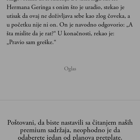
Hermana Geringa s onim što je uradio, stekao je
utisak da ovaj ne doživljava sebe kao zlog čoveka, a
u početku nije ni on. On je navodno odgovorio: „A
šta mislite da je rat?“ U konačnosti, rekao je:
„Pravio sam greške.“
Poštovani, da biste nastavili sa čitanjem naših
premium sadržaja, neophodno je da
odaberete jedan od planova pretplate.