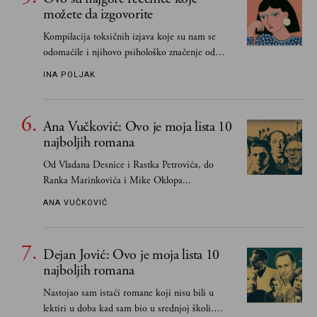
možete da izgovorite
Kompilacija toksičnih izjava koje su nam se
odomaćile i njihovo psihološko značenje od
„Biće ti bolje bez mene“ do „Sve se dešava sa
INA POLJAK
razlogom“
Ana Vučković: Ovo je moja lista 10
najboljih romana
Od Vladana Desnice i Rastka Petrovića, do
Ranka Marinkovića i Mike Oklopa...
ANA VUČKOVIĆ
Dejan Jović: Ovo je moja lista 10
najboljih romana
Nastojao sam istaći romane koji nisu bili u
lektiri u doba kad sam bio u srednjoj školi.