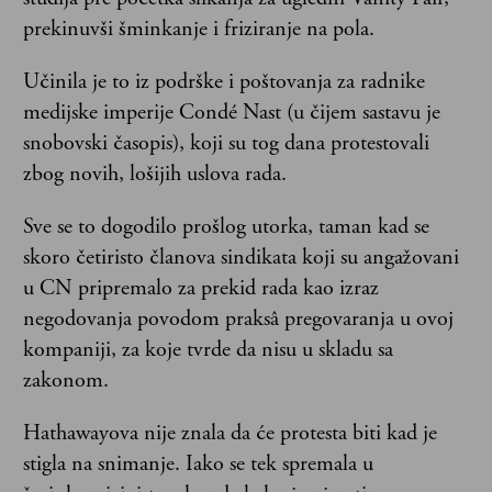
prekinuvši šminkanje i friziranje na pola.
Učinila je to iz podrške i poštovanja za radnike
medijske imperije Condé Nast (u čijem sastavu je
snobovski časopis), koji su tog dana protestovali
zbog novih, lošijih uslova rada.
Sve se to dogodilo prošlog utorka, taman kad se
skoro četiristo članova sindikata koji su angažovani
u CN pripremalo za prekid rada kao izraz
negodovanja povodom praksâ pregovaranja u ovoj
kompaniji, za koje tvrde da nisu u skladu sa
zakonom.
Hathawayova nije znala da će protesta biti kad je
stigla na snimanje. Iako se tek spremala u