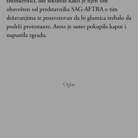
šminkernici, iste sekunde kako je njen tim
obavešten od predstavnika SAG-AFTRA o tim
dešavanjima te posavetovan da bi glumica trebalo da
podrži protestante, Anne je samo pokupila kaput i
napustila zgradu.