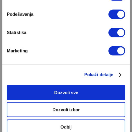
Podešavanja
POPULARNO
Statistika
Ivan Lalić: Ovo je moja lista 10
Marketing
najboljih romana
Od Dragoslava Mihailovića i Meše Selimovića,
do Mihaila Lalića i Slavenke Drakulić...
Pokaži detalje
IVAN LALIĆ
Dozvoli sve
Odisej je u stvari negativac
Dozvoli izbor
Umesto heroja Trojanskog rata dobili smo
antiratnog heroja koji, uviđajući svoje greške i
učeći na njima, shvata da postoje stvari koje su
Odbij
MIHAILO ILIĆ
važnije od svih ratova, slave, novca, herojstva,