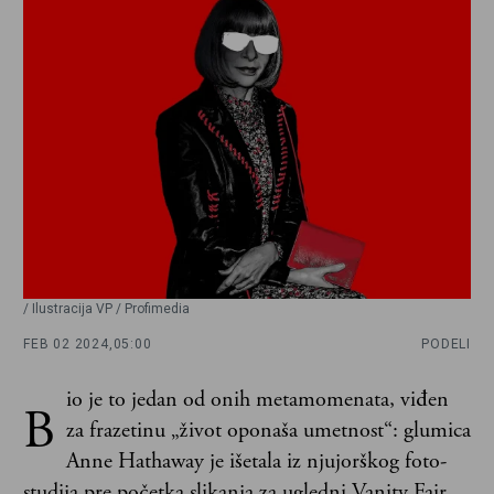
/ Ilustracija VP / Profimedia
FEB 02 2024,
05:00
PODELI
io je to jedan od onih metamomenata, viđen
B
za frazetinu „život oponaša umetnost“: glumica
Anne Hathaway je išetala iz njujorškog foto-
studija pre početka slikanja za ugledni Vanity Fair,