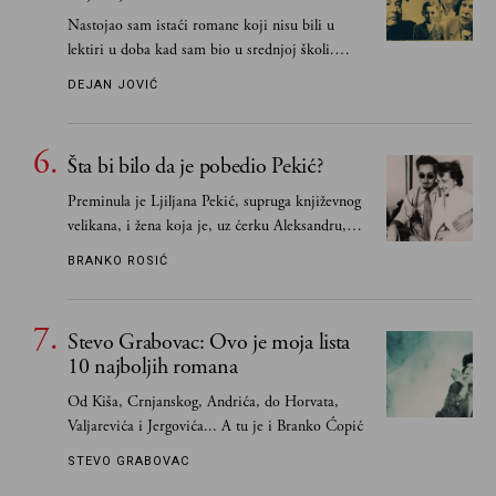
Nastojao sam istaći romane koji nisu bili u
lektiri u doba kad sam bio u srednjoj školi.
Smatrao sam da su "klasici" već dovoljno
DEJAN JOVIĆ
pohvaljeni i istaknuti, pa sam se ograničio na
one romane koje sam čitao ne zato što je to bilo
obavezno, nego po vlastitom izboru
Šta bi bilo da je pobedio Pekić?
Preminula je Ljiljana Pekić, supruga književnog
velikana, i žena koja je, uz ćerku Aleksandru,
vodila računa o zaostavštini pisca. Ovu priču o
BRANKO ROSIĆ
njemu, njegovim političkim idejama i svim
propuštenim prilikama u Srbiji, ispričale su
upravo one koje su Borislava Pekića najbolje
Stevo Grabovac: Ovo je moja lista
poznavale
10 najboljih romana
Od Kiša, Crnjanskog, Andrića, do Horvata,
Valjarevića i Jergovića... A tu je i Branko Ćopić
STEVO GRABOVAC