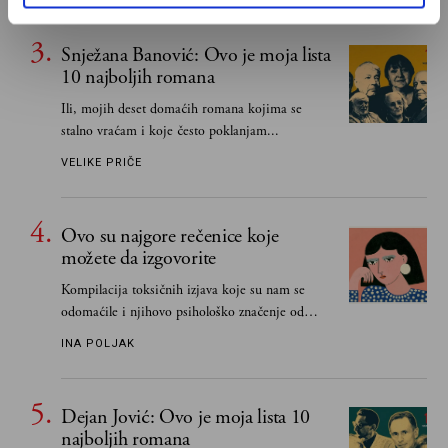
čak i pravde
Snježana Banović: Ovo je moja lista
10 najboljih romana
Ili, mojih deset domaćih romana kojima se
stalno vraćam i koje često poklanjam...
VELIKE PRIČE
Ovo su najgore rečenice koje
možete da izgovorite
Kompilacija toksičnih izjava koje su nam se
odomaćile i njihovo psihološko značenje od
„Biće ti bolje bez mene“ do „Sve se dešava sa
INA POLJAK
razlogom“
Dejan Jović: Ovo je moja lista 10
najboljih romana