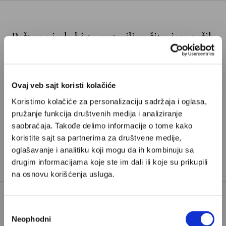
Poštovani, da biste nastavili sa čitanjem naših
premium sadržaja, neophodno je da
odaberete jedan od planova pretplate.
Ovaj veb sajt koristi kolačiće
Pretplata
Koristimo kolačiće za personalizaciju sadržaja i oglasa,
pružanje funkcija društvenih medija i analiziranje
Već imate nalog?
Ulogujte se
saobraćaja. Takođe delimo informacije o tome kako
koristite sajt sa partnerima za društvene medije,
Ivan Radojčić je novinar iz Beograda i saradnik Velikih
oglašavanje i analitiku koji mogu da ih kombinuju sa
drugim informacijama koje ste im dali ili koje su prikupili
priča
na osnovu korišćenja usluga.
Избор
TAGOVI:
ANA VINTUR
VANITY FAIR
Neophodni
сагласности