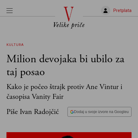
Pretplata
KULTURA
Milion devojaka bi ubilo za
taj posao
Kako je počeo štrajk protiv Ane Vintur i
časopisa Vanity Fair
Piše Ivan Radojčić
Dodaj u svoje izvore na Googleu