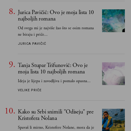
Jurica Pavičić: Ovo je moja lista 10
najboljih romana
Od svega mi je najviše žao što se osim romana
ne biraju i priče...
JURICA PAVIČIĆ
Tanja Stupar Trifunović: Ovo je
moja lista 10 najboljih romana
Ideja je lijepa i zavodljiva i pomalo opasna...
VELIKE PRIČE
Kako su Srbi snimili "Odiseju" pre
Kristofera Nolana
Spavaš li mirno, Kristofere Nolane, mora da je