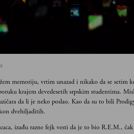
35
žem memoriju, vrtim unazad i nikako da se setim ko 
 poruku krajem devedesetih srpskim studentima. Mis
zičara da li je neko poslao. Kao da su to bili Prodigy
kon dvehiljaditih.
kuca, izađu razne fejk vesti da je to bio R.E.M., č