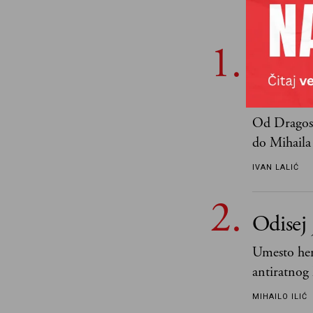
POP
Ivan La
najbol
Od Dragosl
do Mihaila 
IVAN LALIĆ
Odisej 
Umesto her
antiratnog 
učeći na nj
MIHAILO ILIĆ
važnije od 