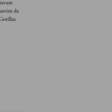
eravam
sasvim da
orillaz