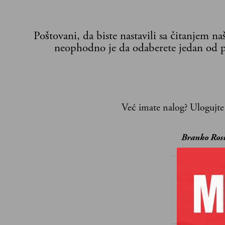
Poštovani, da biste nastavili sa čitanjem n
neophodno je da odaberete jedan od p
Već imate nalog?
Ulogujte
Branko Ros
TAGOVI