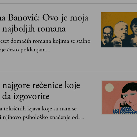
na Banović: Ovo je moja
0 najboljih romana
 deset domaćih romana kojima se stalno
je često poklanjam...
najgore rečenice koje
da izgovorite
 toksičnih izjava koje su nam se
i njihovo psihološko značenje od
lje bez mene“ do „Sve se dešava sa