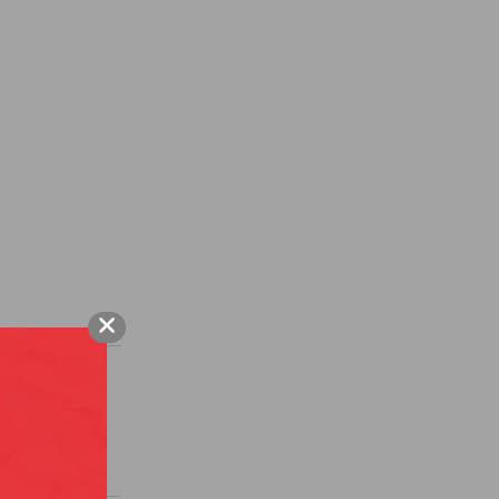
R
OASIS