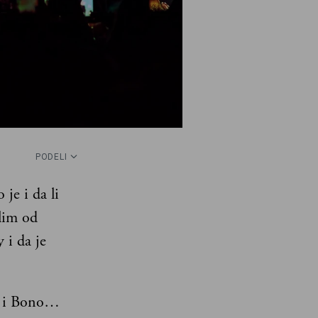
PODELI
je i da li
lim od
 i da je
ak i Bono…