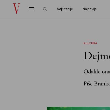
Najčitanije
Najnovije
KULTURA
Dejmo
Odakle onaj
Piše Brank