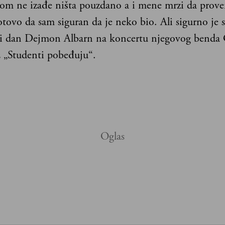
rom ne izađe ništa pouzdano a i mene mrzi da prov
gotovo da sam siguran da je neko bio. Ali sigurno je 
ki dan Dejmon Albarn na koncertu njegovog benda G
 „Studenti pobeđuju“.