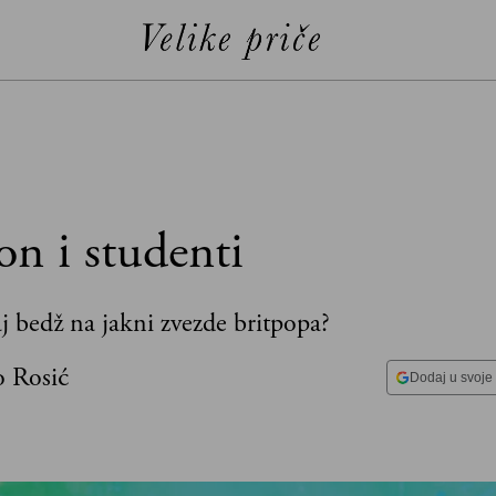
n i studenti
 bedž na jakni zvezde britpopa?
o Rosić
Dodaj u svoje