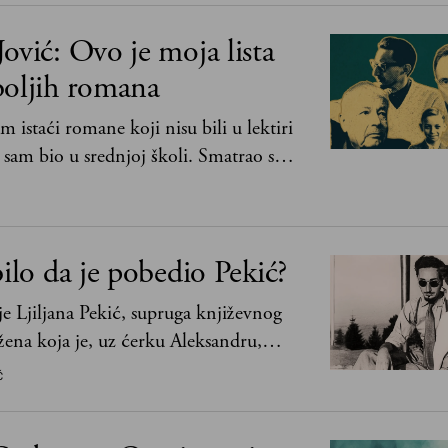
ović: Ovo je moja lista
boljih romana
m istaći romane koji nisu bili u lektiri
 sam bio u srednjoj školi. Smatrao sam
ici" već dovoljno pohvaljeni i istaknuti,
ograničio na one romane koje sam
to što je to bilo obavezno, nego po
bilo da je pobedio Pekić?
zboru
e Ljiljana Pekić, supruga književnog
 žena koja je, uz ćerku Aleksandru,
na o zaostavštini pisca. Ovu priču o
Ć
govim političkim idejama i svim
 prilikama u Srbiji, ispričale su