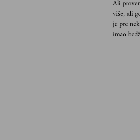
Ali prove
više, ali 
je pre ne
imao bedž