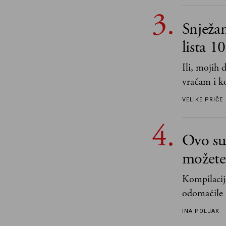
i pravde
Snježa
lista 1
Ili, mojih
vraćam i ko
VELIKE PRIČE
Ovo su 
možete 
Kompilacija
odomaćile 
„Biće ti bo
INA POLJAK
razlogom“