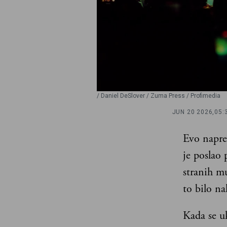
/ Daniel DeSlover / Zuma Press / Profimedia
JUN 20 2026,
05:
Evo napre
je poslao
stranih mu
to bilo na
Kada se u