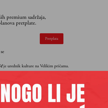
aših premium sadržaja,
lanova pretplate.
Pretplata
 se
ić
je urednik kulture na Velikim pričama.
BLUR
BRITPOP
DEJMON ALBARN
KAFANA MORNA
:
STUDENTSKI PROTESTI