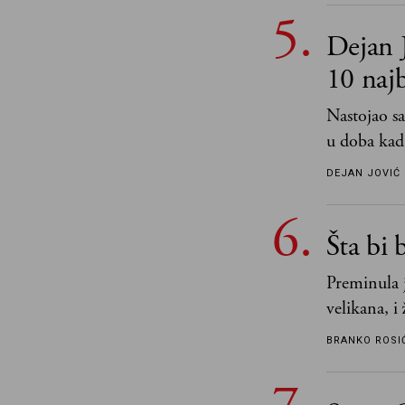
Dejan J
10 naj
Nastojao sa
u doba kad
da su "klas
DEJAN JOVIĆ
pa sam se 
čitao ne za
Šta bi 
vlastitom i
Preminula j
velikana, i
vodila raču
BRANKO ROSI
njemu, nje
propuštenim