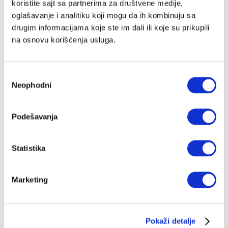
leta
koristite sajt sa partnerima za društvene medije,
Najbolji beogradski bend, Električni orgazam, osnovan
oglašavanje i analitiku koji mogu da ih kombinuju sa
januara 1980. u kafani „Mornar”, ima novi album - “U
drugim informacijama koje ste im dali ili koje su prikupili
magli sjaj”. I on im je možda i najbolji…
na osnovu korišćenja usluga.
ALEKSANDAR S. JANKOVIĆ
08.05.2026.
Избор
Neophodni
сагласности
Podešavanja
Statistika
Marketing
Pokaži detalje