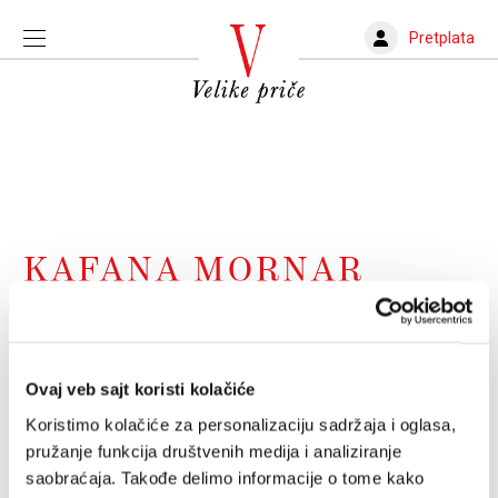
Pretplata
KAFANA MORNAR
Dejmon i studenti
Odakle onaj bedž na jakni zvezde britpopa?
Ovaj veb sajt koristi kolačiće
BRANKO ROSIĆ
20.06.2026.
Koristimo kolačiće za personalizaciju sadržaja i oglasa,
pružanje funkcija društvenih medija i analiziranje
Jedini saundtrek za Srbiju ovog proleća i
saobraćaja. Takođe delimo informacije o tome kako