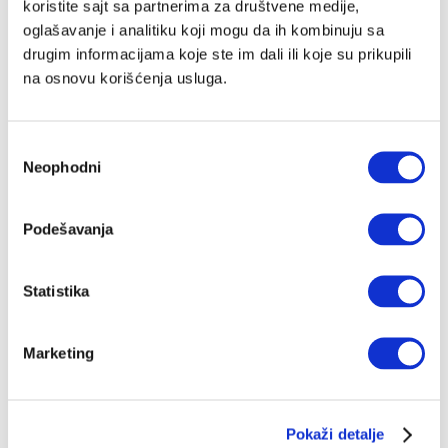
koristite sajt sa partnerima za društvene medije,
UROŠ JOVIČIĆ
26.02.2024.
oglašavanje i analitiku koji mogu da ih kombinuju sa
drugim informacijama koje ste im dali ili koje su prikupili
na osnovu korišćenja usluga.
Kako smo postali antiamerikanci
Zašto Srbi mrze Amere, a vole da žive njihove živote?
NIKOLA BOŽILOVIĆ
04.12.2023.
Избор
Neophodni
сагласности
Podešavanja
Statistika
Marketing
Pokaži detalje