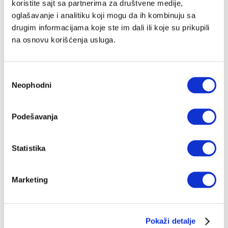
koristite sajt sa partnerima za društvene medije,
Sramota političke klase u Velikoj Britaniji
oglašavanje i analitiku koji mogu da ih kombinuju sa
LE MONDE DIPLOMATIQUE
13.05.2024.
drugim informacijama koje ste im dali ili koje su prikupili
na osnovu korišćenja usluga.
Londonistan i raspad torijevaca
Progresivni rast broja muslimana u Britaniji ne bi bio
problem da muslimanska zajednica nije zaražena
Избор
virusom političkog i radikalnog islama
Neophodni
сагласности
ŽELJKO PANTELIĆ
11.12.2023.
Podešavanja
Statistika
Marketing
Pokaži detalje