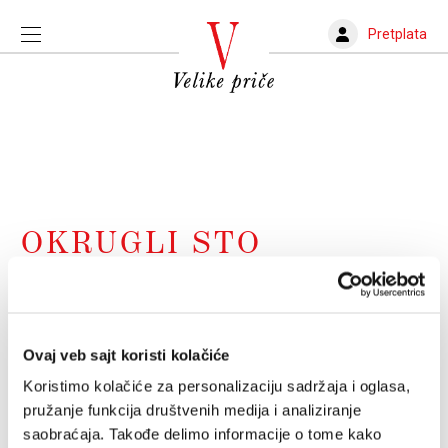
Pretplata
OKRUGLI STO
Veliki okrugli sto: Klop u Liverpulu,
Liverpul posle Klopa
Ovaj veb sajt koristi kolačiće
9 odgovora 5 autora Velikih priča na 9 pitanja za
(skoro) 9 Klopovih sezona u Liverpulu
Koristimo kolačiće za personalizaciju sadržaja i oglasa,
VELIKE PRIČE
27.01.2024.
pružanje funkcija društvenih medija i analiziranje
saobraćaja. Takođe delimo informacije o tome kako