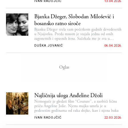
IVAN RADOJČIĆ
13.04.2026.
Bjanka Džeger, Slobodan Milošević i
bosansko ratno siroče
Bjanku Džeger srela sam početkom gadnih devedesetih
u Njujorku. Preda mnom je stajala jedna od onih
zagonetnih i opasnih žena. Sačekala me je sva u
crnom...
DUŠKA JOVANIĆ
06.04.2026.
Najličnija uloga Anđeline Džoli
Nemoguće je gledati film “Couture”, a zaobići ličnu
priču Angeline Jolie. Njena majka umrla je u
pedesetim godinama od raka dojke, kao i njena baka
IVAN RADOJČIĆ
22.03.2026.