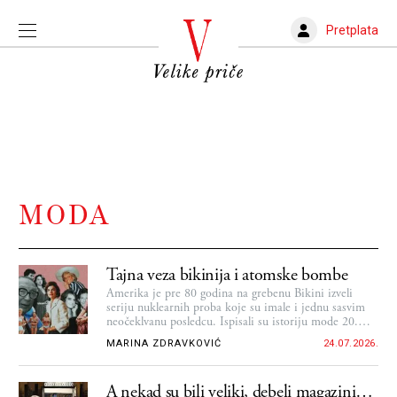
Pretplata
MODA
Tajna veza bikinija i atomske bombe
Amerika je pre 80 godina na grebenu Bikini izveli
seriju nuklearnih proba koje su imale i jednu sasvim
neočeklvanu posledcu. Ispisali su istoriju mode 20.
veka...
MARINA ZDRAVKOVIĆ
24.07.2026.
A nekad su bili veliki, debeli magazini…