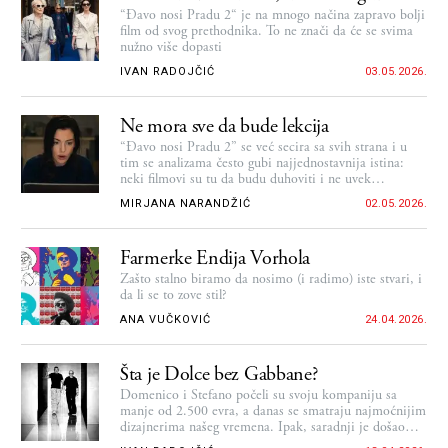
“Đavo nosi Pradu 2“ je na mnogo načina zapravo bolji
film od svog prethodnika. To ne znači da će se svima
nužno više dopasti
IVAN RADOJČIĆ
03.05.2026.
Ne mora sve da bude lekcija
“Đavo nosi Pradu 2” se već secira sa svih strana i u
tim se analizama često gubi najjednostavnija istina:
neki filmovi su tu da budu duhoviti i ne uvek
najkorektniji
MIRJANA NARANDŽIĆ
02.05.2026.
Farmerke Endija Vorhola
Zašto stalno biramo da nosimo (i radimo) iste stvari, i
da li se to zove stil?
ANA VUČKOVIĆ
24.04.2026.
Šta je Dolce bez Gabbane?
Domenico i Stefano počeli su svoju kompaniju sa
manje od 2.500 evra, a danas se smatraju najmoćnijim
dizajnerima našeg vremena. Ipak, saradnji je došao
kraj…