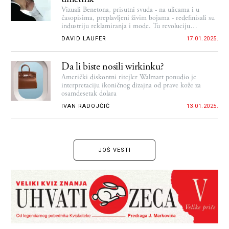
Vizuali Benetona, prisutni svuda - na ulicama i u
časopisima, preplavljeni živim bojama - redefinisali su
industriju reklamiranja i mode. Tu revoluciju
dugujemo fotografu Olivijeru Toskaniju
DAVID LAUFER
17.01.2025.
Da li biste nosili wirkinku?
Američki diskontni ritejler Walmart ponudio je
interpretaciju ikoničnog dizajna od prave kože za
osamdesetak dolara
IVAN RADOJČIĆ
13.01.2025.
JOŠ VESTI