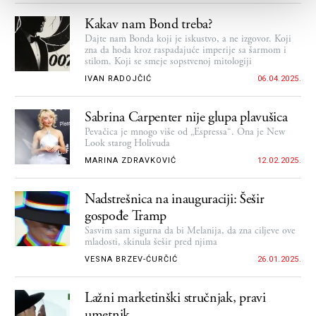
Kakav nam Bond treba?
Dajte nam Bonda koji je iskustvo, a ne izgovor. Koji
zna da hoda kroz raspadajuće imperije sa šarmom i
stilom. Koji se smeje sopstvenoj mitologiji
IVAN RADOJČIĆ
06.04.2025.
Sabrina Carpenter nije glupa plavušica
Pevačica je mnogo više od „Espressa“. Ona je New
Look starog Holivuda
MARINA ZDRAVKOVIĆ
12.02.2025.
Nadstrešnica na inauguraciji: Šešir
gospođe Tramp
Sasvim sam sigurna da bi Melanija, da zna ciljeve ove
mladosti, skinula šešir pred njima
VESNA BRZEV-ĆURČIĆ
26.01.2025.
Lažni marketinški stručnjak, pravi
umetnik