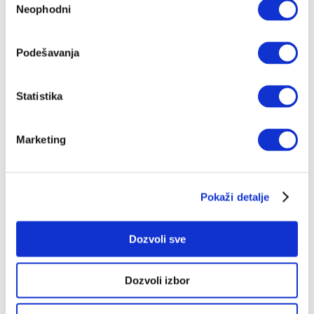
Neophodni
сагласности
Video-kolumna „1.000 kilometara“ (2):
Balet
Da li ste znali da se navršilo tačno 100 godina od prvih
Podešavanja
baletskih početaka u Beogradu? Da li se istorija
ponavlja?
BORIS MILJKOVIĆ
19.03.2023.
Statistika
Marketing
Pokaži detalje
Video-kolumna „1.000 kilometara“:
Olga
Dozvoli sve
Da li smo zaboravili Olgu Jevrić?
BORIS MILJKOVIĆ
15.03.2023.
Dozvoli izbor