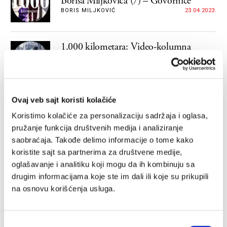
Borisa Miljkovića (7) – Govornice
BORIS MILJKOVIĆ
23.04.2023.
1.000 kilometara: Video-kolumna
Borisa Miljkovića (6) – Javne zgrade
BORIS MILJKOVIĆ
16.04.2023.
Ovaj veb sajt koristi kolačiće
1.000 kilometara: Video-kolumna
Borisa Miljkovića (5) – Pešačka zona
Koristimo kolačiće za personalizaciju sadržaja i oglasa,
pružanje funkcija društvenih medija i analiziranje
BORIS MILJKOVIĆ
09.04.2023.
saobraćaja. Takođe delimo informacije o tome kako
koristite sajt sa partnerima za društvene medije,
Video-kolumna “1.000 kilometara” (3):
oglašavanje i analitiku koji mogu da ih kombinuju sa
Bioskop
drugim informacijama koje ste im dali ili koje su prikupili
Potragu za biserima u đubretu specijalizirao sam kod
na osnovu korišćenja usluga.
Ljube Popovića, našeg i njihovog velikog slikara dok
sam kao još mlad stanovao u Parizu. Ljuba, osvedočeni
ozbiljan filmofil, u tim situacijama ponašao se kao
BORIS MILJKOVIĆ
26.03.2023.
Gajgerov brojač ispred platna malih bioskopa koji su
Избор
projektovali sumnjive sadržaje