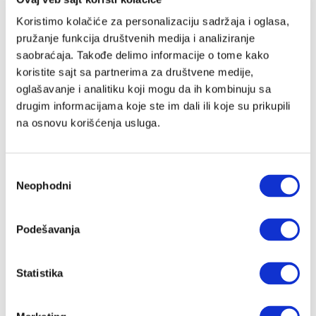
Koristimo kolačiće za personalizaciju sadržaja i oglasa,
pružanje funkcija društvenih medija i analiziranje
saobraćaja. Takođe delimo informacije o tome kako
koristite sajt sa partnerima za društvene medije,
oglašavanje i analitiku koji mogu da ih kombinuju sa
drugim informacijama koje ste im dali ili koje su prikupili
na osnovu korišćenja usluga.
Избор
Neophodni
сагласности
1.000 kilometara: Video-kolumna
Podešavanja
Borisa Miljkovića (6) – Javne zgrade
BORIS MILJKOVIĆ
16.04.2023.
Statistika
1.000 kilometara: Video-kolumna