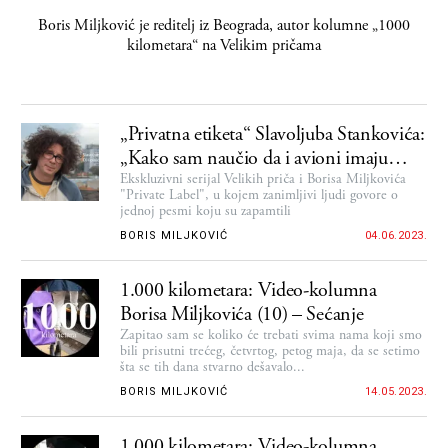
Boris Miljković
je reditelj iz Beograda, autor kolumne „1000
kilometara“ na Velikim pričama
„Privatna etiketa“ Slavoljuba Stankovića:
„Kako sam naučio da i avioni imaju
nosače…“
Ekskluzivni serijal Velikih priča i Borisa Miljkovića
"Private Label", u kojem zanimljivi ljudi govore o
jednoj pesmi koju su zapamtili
BORIS MILJKOVIĆ
04.06.2023.
1.000 kilometara: Video-kolumna
Borisa Miljkovića (10) – Sećanje
Zapitao sam se koliko će trebati svima nama koji smo
bili prisutni trećeg, četvrtog, petog maja, da se setimo
šta se tih dana stvarno dešavalo...
BORIS MILJKOVIĆ
14.05.2023.
1.000 kilometara: Video-kolumna