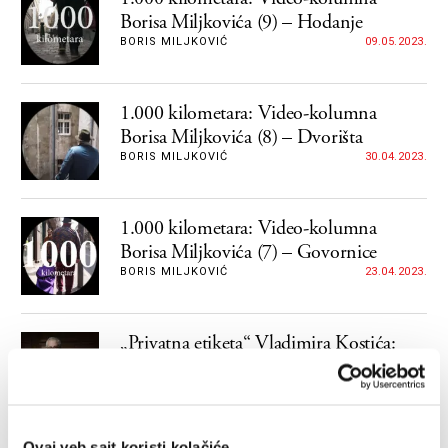
Borisa Miljkovića (9) – Hodanje
BORIS MILJKOVIĆ
09.05.2023.
1.000 kilometara: Video-kolumna
Borisa Miljkovića (8) – Dvorišta
BORIS MILJKOVIĆ
30.04.2023.
1.000 kilometara: Video-kolumna
Borisa Miljkovića (7) – Govornice
BORIS MILJKOVIĆ
23.04.2023.
„Privatna etiketa“ Vladimira Kostića:
„Osmijeh“ kojim se bivši predsednik
SANU i dalje udvara supruzi
Ekskluzivni serijal Velikih priča i Borisa Miljkovića
"Private Label", u kojem zanimljivi ljudi govore o
jednoj pesmi koju su zapamtili
Ovaj veb sajt koristi kolačiće
BORIS MILJKOVIĆ
22.04.2023.