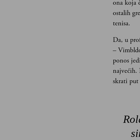
ona koja 
ostalih gr
tenisa.
Da, u prof
– Vimbldo
ponos jedi
najvećih. 
skrati put
Rol
si