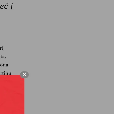
eć i
ri
ta,
žona
rtinu
 nastupali