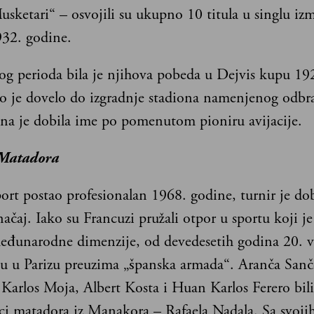
usketari“ – osvojili su ukupno 10 titula u singlu iz
932. godine.
og perioda bila je njihova pobeda u Dejvis kupu 19
to je dovelo do izgradnje stadiona namenjenog odbra
rena je dobila ime po pomenutom pioniru avijacije.
Matadora
ort postao profesionalan 1968. godine, turnir je do
ačaj. Iako su Francuzi pružali otpor u sportu koji je
eđunarodne dimenzije, od devedesetih godina 20. 
u u Parizu preuzima „španska armada“. Aranča Sanče
Karlos Moja, Albert Kosta i Huan Karlos Ferero bili
ci matadora iz Manakora – Rafaela Nadala. Sa svoji