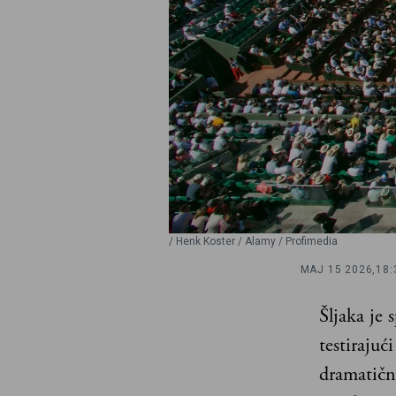
/ Henk Koster / Alamy / Profimedia
MAJ 15 2026,
18:
Šljaka je 
testiraju
dramatičn