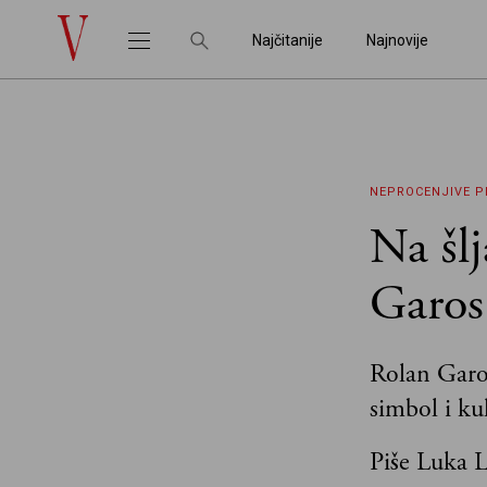
Najčitanije
Najnovije
NEPROCENJIVE P
Na šl
Garos
Rolan Garos 
simbol i ku
Piše Luka 