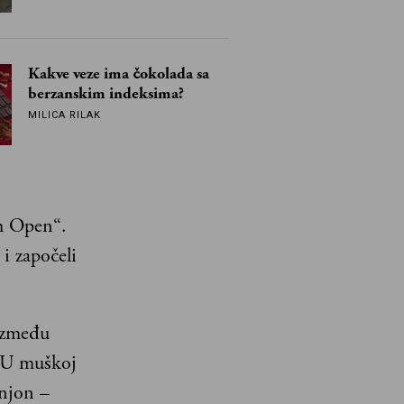
Kakve veze ima čokolada sa
berzanskim indeksima?
MILICA RILAK
ch Open“.
i započeli
 između
. U muškoj
injon –