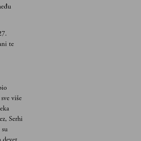
među
27.
ni te
bio
 sve više
veka
z, Serhi
 su
h devet