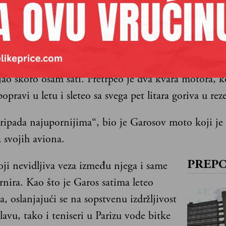
om kulom u pozadini, ali arena po kojoj je i sam tur
e dobila ime ni po jednom od njih, već po – avijati
u to vreme bio zvezda vazduhoplovnih priredbi širom
ike. Bio je prvi u istoriji koji je preleteo Mediteran
ajao skoro osam sati. Pretrpeo je dva kvara motora, k
opravi u letu i sleteo sa svega pet litara goriva u rez
ripada najupornijima“, bio je Garosov moto koji je 
 svojih aviona.
ji nevidljiva veza između njega i same
PREP
rnira. Kao što je Garos satima leteo
, oslanjajući se na sopstvenu izdržljivost
lavu, tako i teniseri u Parizu vode bitke