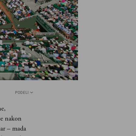
PODELI
ne,
ete nakon
var – mada