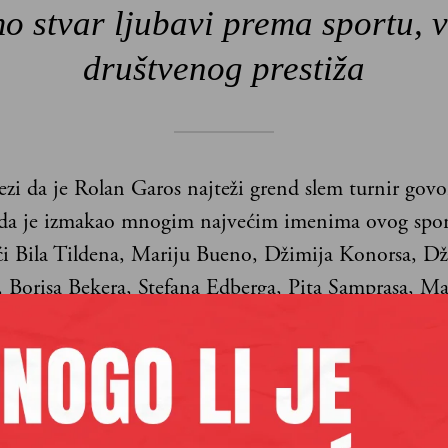
o stvar ljubavi prema sportu, v
društvenog prestiža
ezi da je Rolan Garos najteži grend slem turnir govo
 da je izmakao mnogim najvećim imenima ovog spor
ći Bila Tildena, Mariju Bueno, Džimija Konorsa, D
 Borisa Bekera, Stefana Edberga, Pita Samprasa, Ma
Venus Vilijams.
g avijatičara
koje je veće ime od svih tih vrhunskih igrača koji su