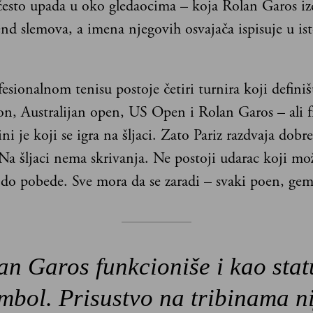
često upada u oko gledaocima – koja Rolan Garos iz
end slemova, a imena njegovih osvajača ispisuje u ist
esionalnom tenisu postoje četiri turnira koji definiš
n, Australijan open, US Open i Rolan Garos – ali f
ni je koji se igra na šljaci. Zato Pariz razdvaja dobr
Na šljaci nema skrivanja. Ne postoji udarac koji mo
 do pobede. Sve mora da se zaradi – svaki poen, gem 
an Garos funkcioniše i kao stat
mbol. Prisustvo na tribinama n