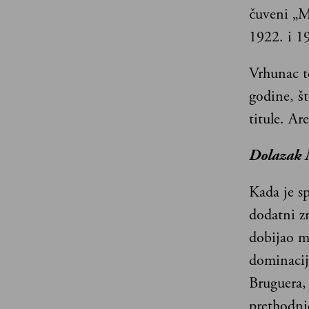
čuveni „M
1922. i 1
Vrhunac t
godine, š
titule. A
Dolazak 
Kada je sp
dodatni zn
dobijao m
dominacij
Bruguera, 
prethodni