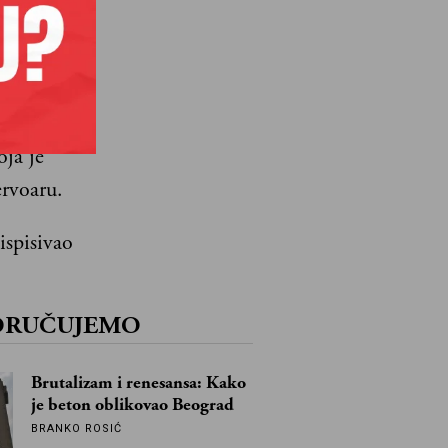
nir
čaru.
 Evrope i
, u letu
oja je
ervoaru.
ispisivao
ORUČUJEMO
Brutalizam i renesansa: Kako
je beton oblikovao Beograd
BRANKO ROSIĆ