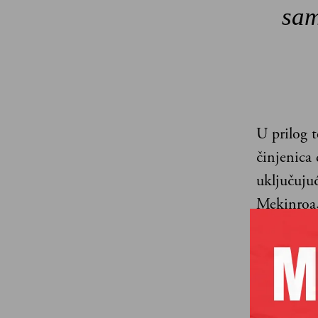
sam
U prilog t
činjenica
uključuju
Mekinroa,
Hingis i 
San jedno
Ne zna se 