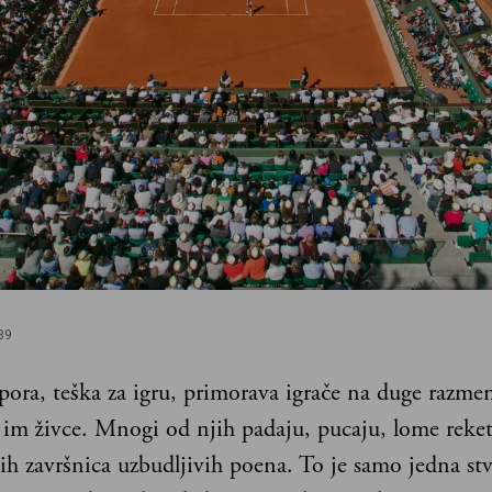
39
spora, teška za igru, primorava igrače na duge razme
ći im živce. Mnogi od njih padaju, pucaju, lome rek
ih završnica uzbudljivih poena. To je samo jedna st