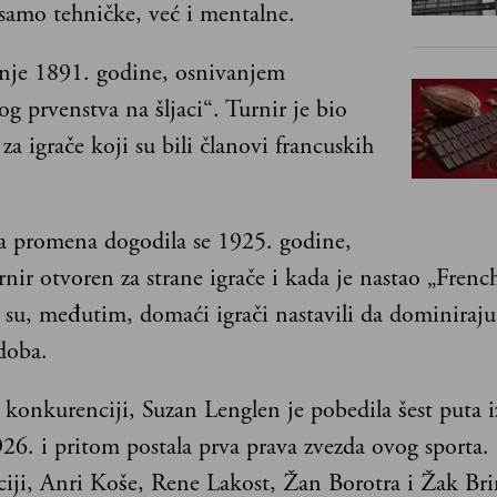
 samo tehničke, već i mentalne.
inje 1891. godine, osnivanjem
g prvenstva na šljaci“. Turnir je bio
 za igrače koji su bili članovi francuskih
ka promena dogodila se 1925. godine,
rnir otvoren za strane igrače i kada je nastao „Fren
su, međutim, domaći igrači nastavili da dominiraju 
doba.
 konkurenciji, Suzan Lenglen je pobedila šest puta
926. i pritom postala prva prava zvezda ovog sporta
iji, Anri Koše, Rene Lakost, Žan Borotra i Žak Br