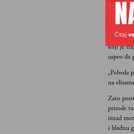
sa Ajfelov
poznat nij
Garos je 
Južne Amer
koji je tr
uspeo da p
„Pobeda p
na elisama
Zato posto
prirode tu
iznad mora
i hladnu g