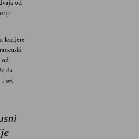
dvaja od
oriji
u karijere
rancuski
e od
že da
i set.
usni
ije