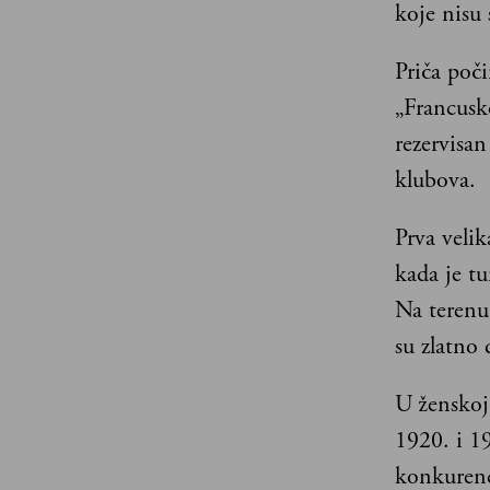
koje nisu
Priča poč
„Francusko
rezervisan
klubova.
Prva veli
kada je tu
Na terenu 
su zlatno 
U ženskoj
1920. i 1
konkurenc