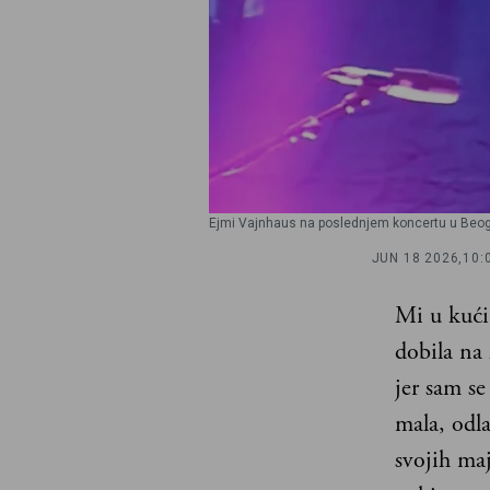
Ejmi Vajnhaus na poslednjem koncertu u Beogra
JUN 18 2026,
10:
Mi u kući 
dobila na 
jer sam se
mala, odla
svojih maj