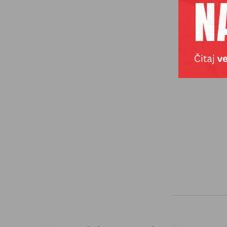
kojoj je p
kartu za 