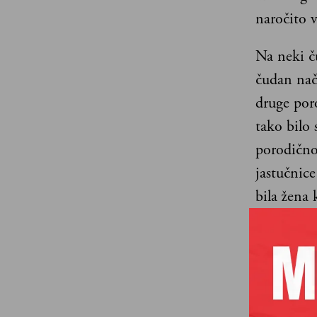
naročito v
Na neki č
čudan nač
druge por
tako bilo
porodično
jastučnice
bila žena 
je poklonil
Mislila sa
trenutak k
će ako me 