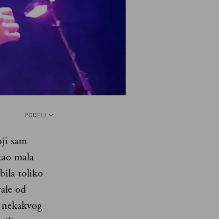
PODELI
oji sam
 kao mala
bila toliko
vale od
le nekakvog