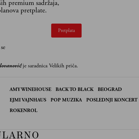
aših premium sadržaja,
lanova pretplate.
Pretplata
 se
lovanović
je saradnica Velikih priča.
AMY WINEHOUSE
BACK TO BLACK
BEOGRAD
:
EJMI VAJNHAUS
POP MUZIKA
POSLEDNJI KONCERT
ROKENROL
ULARNO