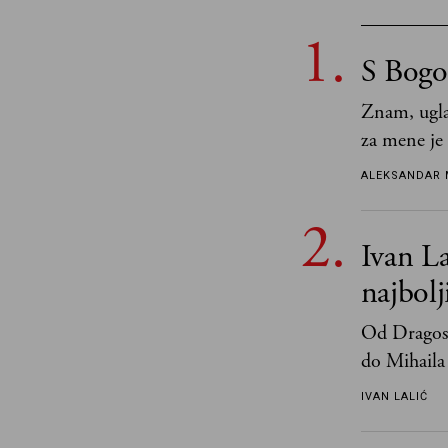
S Bogo
Znam, ugla
za mene je
tek retki 
ALEKSANDAR 
Ivan La
najbol
Od Dragosl
do Mihaila 
IVAN LALIĆ