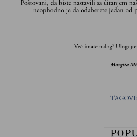
Poštovani, da biste nastavili sa čitanjem n
neophodno je da odaberete jedan od p
Već imate nalog?
Ulogujte
Margita Mi
TAGOVI
POP