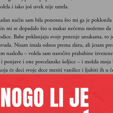
olela i iako još uvek nije umrla.
udan način sam bila ponosna što mi ga je poklonila 
in mi se dopadalo što u makar nečemu možemo da 
odice. Babe poklanjaju svoje prstenje unukama, to j
 svuda. Nisam imala odnos prema zlatu, ali jesam pr
m nasleđu – volela sam naročito prababine izvezene
 i ponjave i one porcelanske šoljice – i možda moja 
koja će deci svoje dece mesiti vanilice i ljubiti ih u č
a prsten. I to je bila velika, baš velika stvar.
m, zaista jesam, da neću moći sebi nikad da oprostim
ad sam ušla u malu, neuglednu radnjicu – misleći, v
neko vidi stid koji sam osećala postati stvarniji, opi