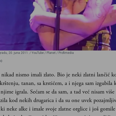
du, 20. juna 2011. / YouTube / Planet / Profimedia
00
nikad nismo imali zlato. Bio je neki zlatni lančić k
krštenju, tanan, sa krstićem, a i njega sam izgubila
 njime igrala. Sećam se da sam, a tad već nisam više 
zila kod nekih drugarica i da su one uvek pozajmlji
ki neke alke i imale svoje zlatne orglice i još gomi