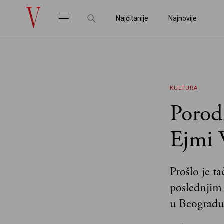
Najčitanije
Najnovije
KULTURA
Porodi
Ejmi 
Prošlo je t
poslednjim
u Beogradu,