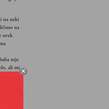
i na neki
ličimo na
e uvek
ema
baba nije
elo, ali mi
 taj
aljda, da
pljiv – na