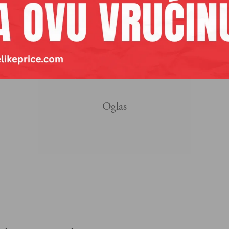
isalo „Otkup zlata“ i utopila ga za taman toliko par
koncert
i platim voz do Beograda.