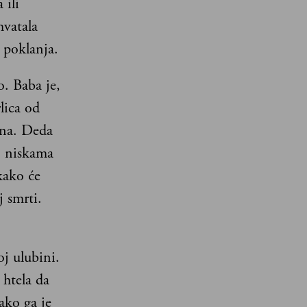
 ili
hvatala
i poklanja.
o. Baba je,
lica od
ona. Deda
o niskama
kako će
j smrti.
j ulubini.
 htela da
ako ga je