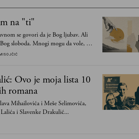
m na "ti"
vnom se govori da je Bog ljubav. Ali
 Bog sloboda. Mnogi mogu da vole, a
mogu da podnesu slobodu
MISOJČIĆ
lić: Ovo je moja lista 10
jih romana
ava Mihailovića i Meše Selimovića,
Lalića i Slavenke Drakulić...