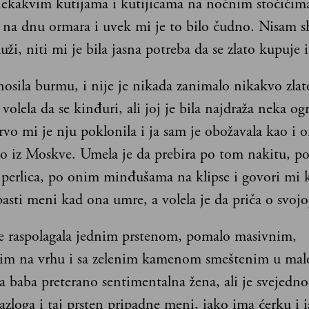
nekakvim kutijama i kutijicama na noćnim stočićima
 na dnu ormara i uvek mi je to bilo čudno. Nisam s
uži, niti mi je bila jasna potreba da se zlato kupuje 
osila burmu, i nije je nikada zanimalo nikakvo zlat
olela da se kinđuri, ali joj je bila najdraža neka ogr
Prvo mi je nju poklonila i ja sam je obožavala kao i 
eo iz Moskve. Umela je da prebira po tom nakitu, p
 perlica, po onim minđušama na klipse i govori mi 
pasti meni kad ona umre, a volela je da priča o svojo
je raspolagala jednim prstenom, pomalo masivnim,
nim na vrhu i sa zelenim kamenom smeštenim u malo
a baba preterano sentimentalna žena, ali je svejedno
azloga i taj prsten pripadne meni, iako ima ćerku i i