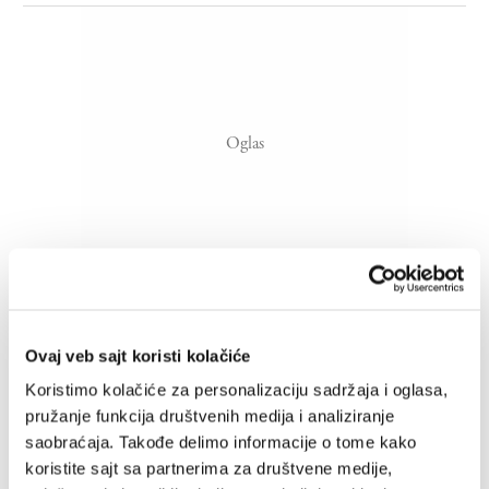
Kako da se prilagodite?
Ovaj veb sajt koristi kolačiće
Ali ne pričamo sada o onom ljigavom udvorištvu i
pristajanju na sve, u šta se veliki deo društava pretvara,
Koristimo kolačiće za personalizaciju sadržaja i oglasa,
zbog čega je ta reč postala pogrdna
pružanje funkcija društvenih medija i analiziranje
ZORICA MARKOVIĆ
05.12.2024.
saobraćaja. Takođe delimo informacije o tome kako
koristite sajt sa partnerima za društvene medije,
Srdan Golubović: Dela koja su me