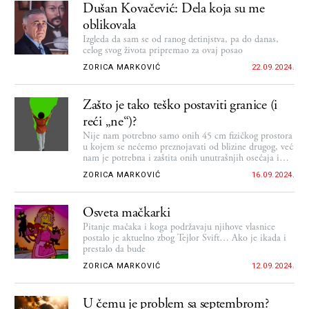
Dušan Kovačević: Dela koja su me
oblikovala
Izgleda da sam se od ranog detinjstva, pa do danas,
celog svog života pripremao za ovaj posao
ZORICA MARKOVIĆ
22.09.2024.
Zašto je tako teško postaviti granice (i
reći „ne“)?
Nije nam potrebno samo onih 45 cm fizičkog prostora
u kojem se nećemo preznojavati od blizine drugog, već
nam je potrebna i zaštita onih unutrašnjih osećaja i
sopstvenog mentalnog zdravlja. Jedna razumna crta iza
ZORICA MARKOVIĆ
16.09.2024.
koje je naša dobrobit
Osveta mačkarki
Pitanje mačaka i koga podržavaju njihove vlasnice
postalo je aktuelno zbog Tejlor Svift… Ako je ikada i
prestalo da bude
ZORICA MARKOVIĆ
12.09.2024.
U čemu je problem sa septembrom?