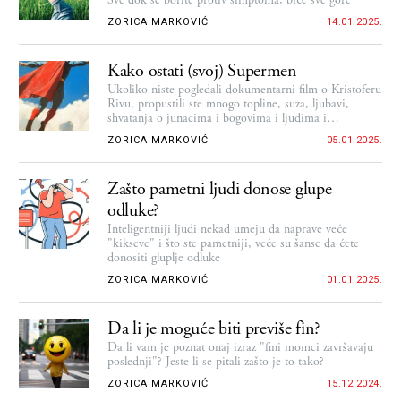
Sve dok se borite protiv simptoma, biće sve gore
ZORICA MARKOVIĆ
14.01.2025.
Kako ostati (svoj) Supermen
Ukoliko niste pogledali dokumentarni film o Kristoferu
Rivu, propustili ste mnogo topline, suza, ljubavi,
shvatanja o junacima i bogovima i ljudima i
grešnicima. I o pokajanju, čeličnoj volji, beskrajnoj
ZORICA MARKOVIĆ
05.01.2025.
ljubavi koju ni Šekspir nije mogao da izmisli
Zašto pametni ljudi donose glupe
odluke?
Inteligentniji ljudi nekad umeju da naprave veće
"kikseve" i što ste pametniji, veće su šanse da ćete
donositi gluplje odluke
ZORICA MARKOVIĆ
01.01.2025.
Da li je moguće biti previše fin?
Da li vam je poznat onaj izraz "fini momci završavaju
poslednji"? Jeste li se pitali zašto je to tako?
ZORICA MARKOVIĆ
15.12.2024.