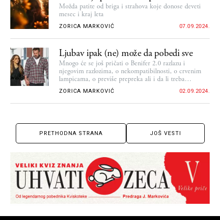
Možda patite od briga i strahova koje donose deveti
mesec i kraj leta
ZORICA MARKOVIĆ
07.09.2024.
Ljubav ipak (ne) može da pobedi sve
Mnogo će se još pričati o Benifer 2.0 razlazu i
njegovim razlozima, o nekompatibilnosti, o crvenim
lampicama, o previše prepreka ali i da li treba
obnavljati romansu i kada (ne)
ZORICA MARKOVIĆ
02.09.2024.
PRETHODNA STRANA
JOŠ VESTI