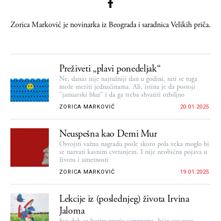
Zorica Marković
je novinarka iz Beograda i saradnica Velikih priča.
Preživeti „plavi ponedeljak“
Ne, danas nije najtužniji dan u godini, niti se tuga
može meriti jednačinama. Ali, istina je da postoji
"januarski bluz" i da ga treba shvatiti ozbiljno
ZORICA MARKOVIĆ
20.01.2025.
Neuspešna kao Demi Mur
Osvojiti važnu nagradu posle skoro pola veka moglo bi
se nazvati kasnim cvetanjem. I nije neobična pojava u
životu i umetnosti
ZORICA MARKOVIĆ
19.01.2025.
Lekcije iz (poslednjeg) života Irvina
Jaloma