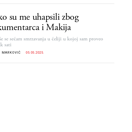
o su me uhapsili zbog
umentarca i Makija
še se sećam smrzavanja u ćeliji u kojoj sam proveo
k sati
 MARKOVIĆ
05.05.2025.