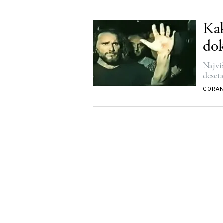
Kak
dok
Najvi
deseta
GORAN