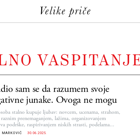
LNO VASPITANJ
dio sam se da razumem svoje
ativne junake. Ovoga ne mogu
soba stalno kupuje ljubav: novcem, ucenama, strahom,
 raznim prenemaganjem, lažima, organizovanjem
va podrške, raspirivanjem niskih strasti, podelama...
 MARKOVIĆ
30.06.2025.