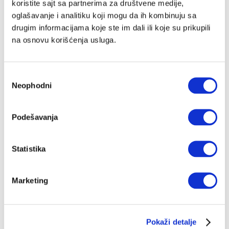
koristite sajt sa partnerima za društvene medije,
oglašavanje i analitiku koji mogu da ih kombinuju sa
drugim informacijama koje ste im dali ili koje su prikupili
na osnovu korišćenja usluga.
Избор
Neophodni
сагласности
Podešavanja
Statistika
Marketing
Pokaži detalje