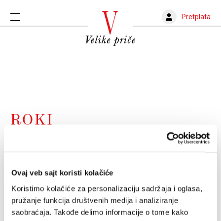
Pretplata
ROKI
Da li je Stalone ikada snimio loš film?
Nažalost, u novom dokumentarcu "Sly" nije bilo ni
reči o rivalstvu koje je obeležilo kraj osamdesetih
Ovaj veb sajt koristi kolačiće
ALEKSANDAR S. JANKOVIĆ
19.11.2023.
Koristimo kolačiće za personalizaciju sadržaja i oglasa,
pružanje funkcija društvenih medija i analiziranje
saobraćaja. Takođe delimo informacije o tome kako