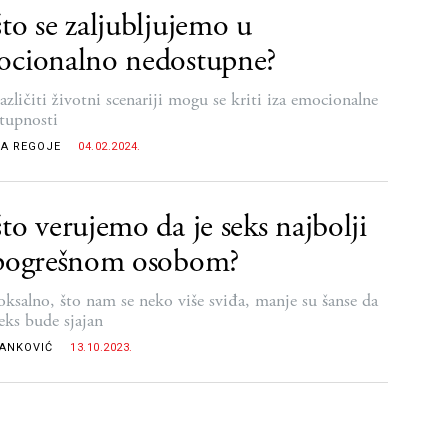
to se zaljubljujemo u
ocionalno nedostupne?
azličiti životni scenariji mogu se kriti iza emocionalne
tupnosti
A REGOJE
04.02.2024.
to verujemo da je seks najbolji
 pogrešnom osobom?
oksalno, što nam se neko više sviđa, manje su šanse da
seks bude sjajan
RANKOVIĆ
13.10.2023.