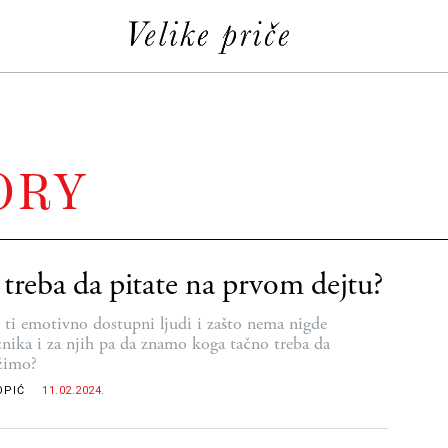
ORY
 treba da pitate na prvom dejtu?
 ti emotivno dostupni ljudi i zašto nema nigde
čnika i za njih pa da znamo koga tačno treba da
žimo?
OPIĆ
11.02.2024.