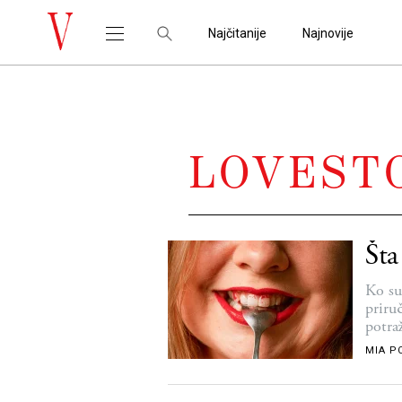
Najčitanije
Najnovije
LOVEST
Šta
Ko su
priru
potra
MIA P