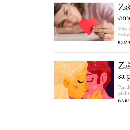
Zaš
em
Vrlo r
nedos
BOJAN
Zaš
sa
Parad
prvi 
IVA B