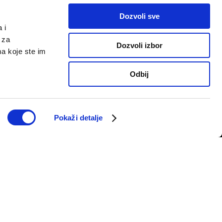
Dozvoli sve
 i
 za
Dozvoli izbor
ma koje ste im
Odbij
PRATITE NAS
telju
Pokaži detalje