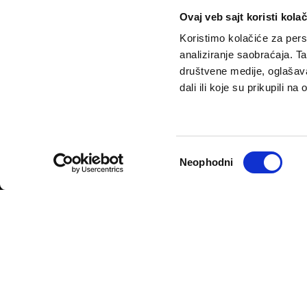
Ovaj veb sajt koristi kolač
Koristimo kolačiće za perso
analiziranje saobraćaja. T
društvene medije, oglašava
dali ili koje su prikupili n
VELIKE PRIČE
PODCAST
Politika
Pantelićev Geor
Sport
Faktor 50+
Избор
Neophodni
Psihologija
Rosić i drugovi
сагласности
Fikcija
Politika privatnosti
Opšti uslovi korišćenja
Politika rekla
© 2026
Velike priče
- TCT News and Entertainment - Sva prava 