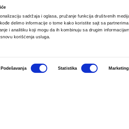
iće
nalizaciju sadržaja i oglasa, pružanje funkcija društvenih medija
akođe delimo informacije o tome kako koristite sajt sa partnerima
nje i analitiku koji mogu da ih kombinuju sa drugim informacija
a osnovu korišćenja usluga.
O NAMA
PRETPLATA
eport
Impresum
Pretplati se
Pokloni prija
Marketing
Podešavanja
Statistika
Marketing
Newsletter
Kontakt
macija
Cookie Policy
zadržana. Developed by
Cubes