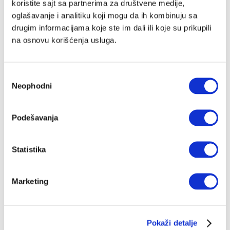
koristite sajt sa partnerima za društvene medije,
Krčmimo svoje nasljedstvo kao da smo
oglašavanje i analitiku koji mogu da ih kombinuju sa
zadnja generacija
drugim informacijama koje ste im dali ili koje su prikupili
Nekako i negdje postali smo takvi neradnici, raspikuće
na osnovu korišćenja usluga.
i bekrije, da je jedini način za namaći pare u
Hrvatskoj otprije nekog vremena došlo prodavanje
zemlje
ANTE TOMIĆ
01.07.2026.
Избор
Neophodni
сагласности
Podešavanja
Statistika
Marketing
Pokaži detalje