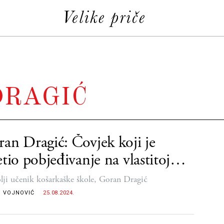
DRAGIĆ
an Dragić: Čovjek koji je
etio pobjeđivanje na vlastitoj
i
lji učenik košarkaške škole, Goran Dragić
 VOJNOVIĆ
25.08.2024.