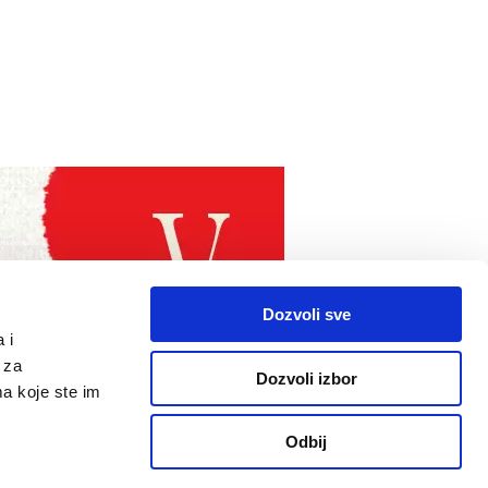
Dozvoli sve
 i
 za
Dozvoli izbor
ma koje ste im
Odbij