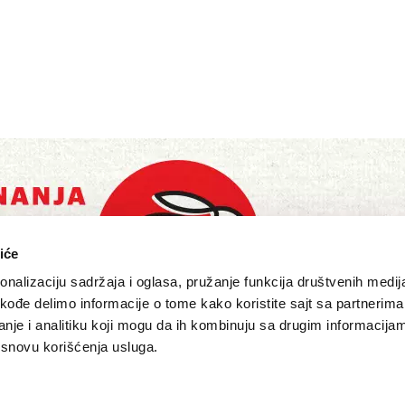
iće
nalizaciju sadržaja i oglasa, pružanje funkcija društvenih medija
akođe delimo informacije o tome kako koristite sajt sa partnerima
nje i analitiku koji mogu da ih kombinuju sa drugim informacija
a osnovu korišćenja usluga.