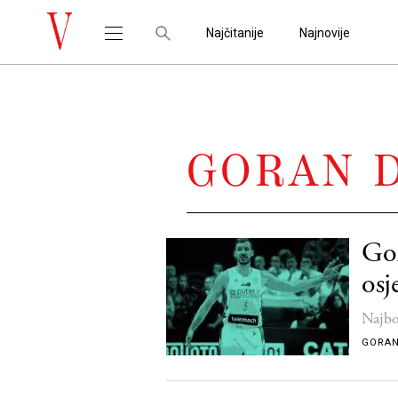
Najčitanije
Najnovije
GORAN 
Gor
osj
kož
Najbo
GORAN