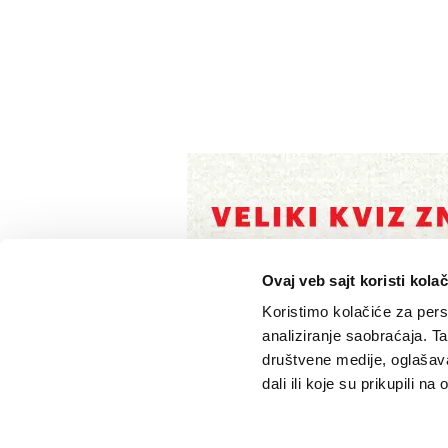
Ovaj veb sajt koristi kolač
Koristimo kolačiće za perso
analiziranje saobraćaja. T
društvene medije, oglašava
dali ili koje su prikupili n