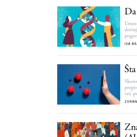
Da 
Umest
detinj
pogreš
obliku
IVA B
Šta
Skoro
prepo
već p
razme
ZORAN
Zna