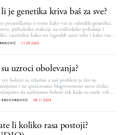
li je genetika kriva baš za sve?
o promišljanja o tome kako vas je odredila genetika,
stvo, psihološke reakcije na roditeljske pokušaje i
ke, razmislite kako ste izgradili sami sebe i kako vas
ju vaši izbori, stavovi i vrednosti
RANKOVIĆ
11.09.2025.
 su uzroci obolevanja?
 sve bolesti su izbežne a naš problem je što ne
znajemo i ne sprečavamo blagovremeno nove rizike,
očinjemo da suzbijamo bolesti tek kada su uzele velike
re
 RADOVANOVIĆ
08.11.2024.
te li koliko rasa postoji?