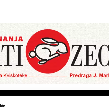
O NAMA
PRETPLATA
iće