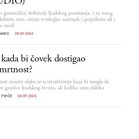
UDIO)
 o genetičkoj definiciji ljudskog ponašanja, i to onog
efiniše rase, ostaje tvrdoglav sastojak i popularne ali i
e misli
ANKO
28.09.2024.
 kada bi čovek dostigao
mrtnost?
ni resursi ulažu se u istraživanja koja bi mogla da
e granice ljudskog života, ali koliko smo daleko
 PRIČE
04.09.2024.