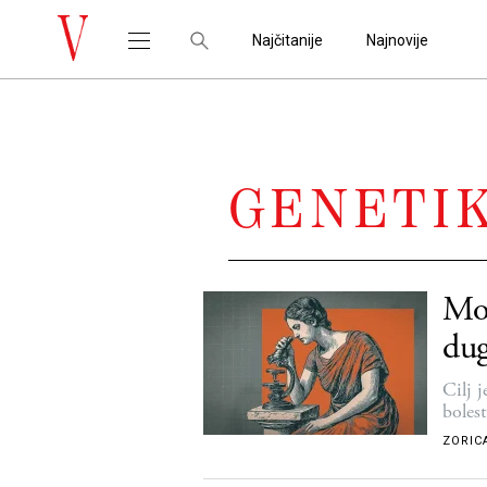
Najčitanije
Najnovije
GENETI
Mož
dug
Cilj 
bolest
ZORIC