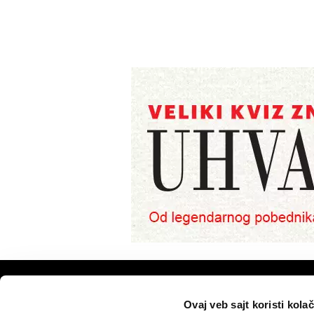
VELIKE PRIČE
PODCAST
Ovaj veb sajt koristi kolač