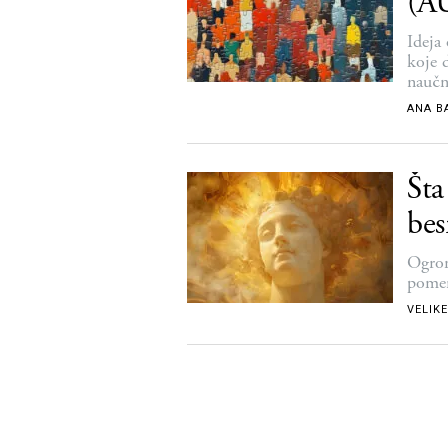
(A
Ideja
koje d
naučn
ANA B
Šta
bes
Ogrom
pomer
VELIKE