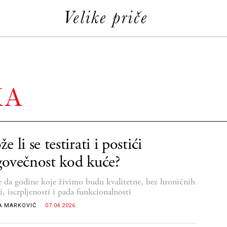
KA
e li se testirati i postići
ovečnost kod kuće?
je da godine koje živimo budu kvalitetne, bez hroničnih
i, iscrpljenosti i pada funkcionalnosti
A MARKOVIĆ
07.04.2026.