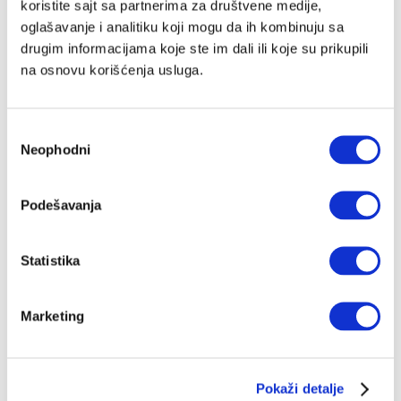
mene tuga napada
koristite sajt sa partnerima za društvene medije,
32. epizoda podkasta „Najopasniji rezultat“, o
oglašavanje i analitiku koji mogu da ih kombinuju sa
košarkaškim, prekookeanskim i tužnim temama
drugim informacijama koje ste im dali ili koje su prikupili
UROŠ JOVIČIĆ
23.01.2024.
na osnovu korišćenja usluga.
Избор
Neophodni
сагласности
Podešavanja
Statistika
Marketing
Pokaži detalje