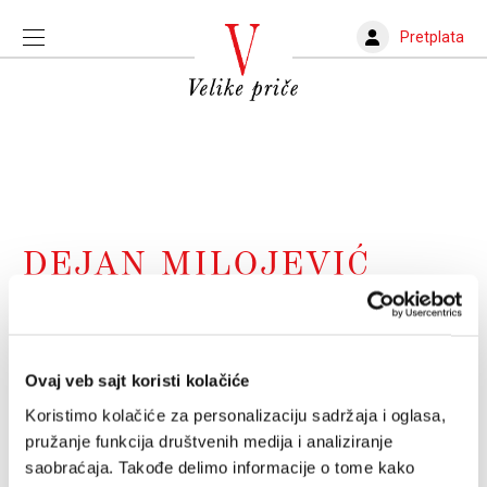
Pretplata
DEJAN MILOJEVIĆ
Sećanje na nasmejanog ratnika
Dve godine od smrti Dejana Milojevića (1977-2024)
Ovaj veb sajt koristi kolačiće
MILOŠ JOVANOVIĆ
17.01.2026.
Koristimo kolačiće za personalizaciju sadržaja i oglasa,
pružanje funkcija društvenih medija i analiziranje
Omaž Miloju + od Istoka do Zapada,
saobraćaja. Takođe delimo informacije o tome kako