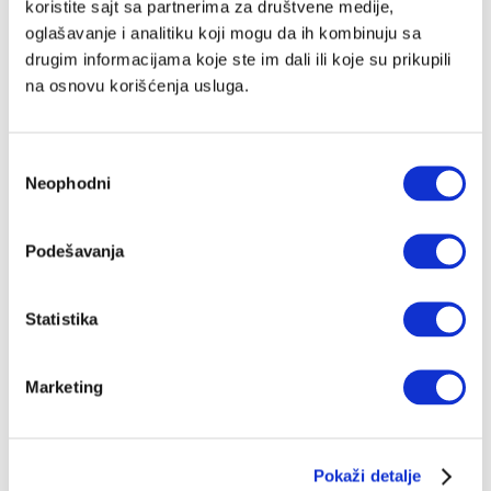
koristite sajt sa partnerima za društvene medije,
slaviti Uskrs/Vaskrs
oglašavanje i analitiku koji mogu da ih kombinuju sa
Carigradski patrijarh Bartolomej I. izrazio je molitvu
drugim informacijama koje ste im dali ili koje su prikupili
da zajednička proslava Uskrsa godine "ne bude samo
slučajna pojava. Papa Franjo je još 2015. izrazio nadu
na osnovu korišćenja usluga.
u zajednički datum i rekao da se dvije Crkve "moraju
DRAGO PILSEL
20.04.2025.
dogovoriti"
Избор
Što bi nam danas rekao Isus iz Nazareta
Neophodni
сагласности
Suradnik Velikih priča, publicista, teolog i vjernik
Drago Pilsel napravio je, povodom Uskrsa, zamišljeni
intervju sa Sinom Božijim, u kojem ovaj govori o
ljevici, desnici, nepravdi, ali i o Srbiji
Podešavanja
DRAGO PILSEL
31.03.2024.
Statistika
Marketing
Pokaži detalje