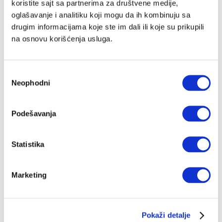
Hamasa na Izrael?
koristite sajt sa partnerima za društvene medije,
Iran neće direktno ući u rat sa Izraelom, jer bi to
oglašavanje i analitiku koji mogu da ih kombinuju sa
automatski značilo i ulazak u oružani sukob sa SAD,
drugim informacijama koje ste im dali ili koje su prikupili
ali će koristiti sve raspoložive snage da produži što je
moguće više postojeće ratno stanje
na osnovu korišćenja usluga.
ŽELJKO PANTELIĆ
03.11.2023.
Избор
Neophodni
сагласности
Podešavanja
Statistika
Marketing
Pokaži detalje